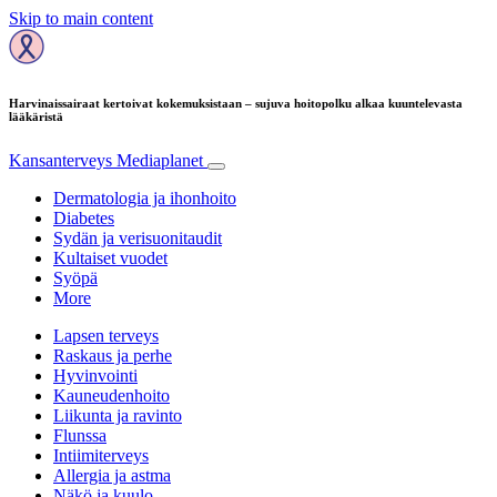
Skip to main content
Harvinaissairaat kertoivat kokemuksistaan – sujuva hoitopolku alkaa kuuntelevasta
lääkäristä
Kansanterveys
Mediaplanet
Dermatologia ja ihonhoito
Diabetes
Sydän ja verisuonitaudit
Kultaiset vuodet
Syöpä
More
Lapsen terveys
Raskaus ja perhe
Hyvinvointi
Kauneudenhoito
Liikunta ja ravinto
Flunssa
Intiimiterveys
Allergia ja astma
Näkö ja kuulo