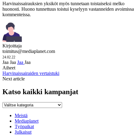
Harvinaissairauksien yksiköt myös tunnetaan toistaiseksi melko
huonosti. Huono tunnettuus toistui kyselyyn vastanneiden avoimissa
kommenteissa.
Kirjoittaja
toimitus@mediaplanet.com
24.02.22
Jaa
Jaa
Jaa
Jaa
Aiheet
Harvinaissairaiden vertaistuki
Next article
Katso kaikki kampanjat
Katso
kaikki
kampanjat
Meistä
Mediaplanet
Työpaikat
Julkaisut