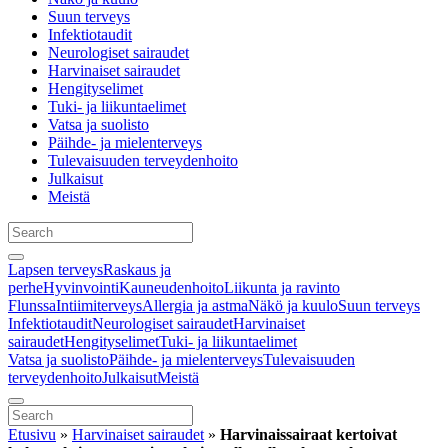
Suun terveys
Infektiotaudit
Neurologiset sairaudet
Harvinaiset sairaudet
Hengityselimet
Tuki- ja liikuntaelimet
Vatsa ja suolisto
Päihde- ja mielenterveys
Tulevaisuuden terveydenhoito
Julkaisut
Meistä
Lapsen terveys
Raskaus ja
perhe
Hyvinvointi
Kauneudenhoito
Liikunta ja ravinto
Flunssa
Intiimiterveys
Allergia ja astma
Näkö ja kuulo
Suun terveys
Infektiotaudit
Neurologiset sairaudet
Harvinaiset
sairaudet
Hengityselimet
Tuki- ja liikuntaelimet
Vatsa ja suolisto
Päihde- ja mielenterveys
Tulevaisuuden
terveydenhoito
Julkaisut
Meistä
Etusivu
»
Harvinaiset sairaudet
»
Harvinaissairaat kertoivat