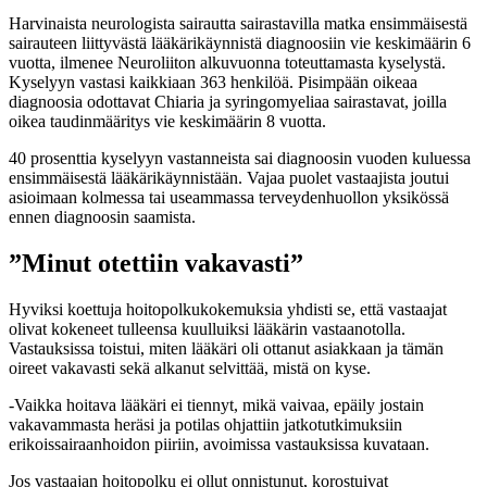
Harvinaista neurologista sairautta sairastavilla matka ensimmäisestä
sairauteen liittyvästä lääkärikäynnistä diagnoosiin vie keskimäärin 6
vuotta, ilmenee Neuroliiton alkuvuonna toteuttamasta kyselystä.
Kyselyyn vastasi kaikkiaan 363 henkilöä. Pisimpään oikeaa
diagnoosia odottavat Chiaria ja syringomyeliaa sairastavat, joilla
oikea taudinmääritys vie keskimäärin 8 vuotta.
40 prosenttia kyselyyn vastanneista sai diagnoosin vuoden kuluessa
ensimmäisestä lääkärikäynnistään. Vajaa puolet vastaajista joutui
asioimaan kolmessa tai useammassa terveydenhuollon yksikössä
ennen diagnoosin saamista.
”Minut otettiin vakavasti”
Hyviksi koettuja hoitopolkukokemuksia yhdisti se, että vastaajat
olivat kokeneet tulleensa kuulluiksi lääkärin vastaanotolla.
Vastauksissa toistui, miten lääkäri oli ottanut asiakkaan ja tämän
oireet vakavasti sekä alkanut selvittää, mistä on kyse.
-Vaikka hoitava lääkäri ei tiennyt, mikä vaivaa, epäily jostain
vakavammasta heräsi ja potilas ohjattiin jatkotutkimuksiin
erikoissairaanhoidon piiriin, avoimissa vastauksissa kuvataan.
Jos vastaajan hoitopolku ei ollut onnistunut, korostuivat