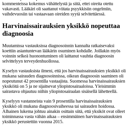
kommenteissa kokemus vähättelystä ja siitä, ettei oireita otettu
vakavasti. Lääkäri oli saattanut viitata psyykkisiin ongelmiin,
vaihdevuosiin tai vastaavaan oireiden syytä selvitettäessä.
Harvinaissairauksien yksikkö nopeuttaa
diagnoosia
Muutamissa vastauksissa diagnosoinnin kannalta ratkaisevaksi
koettiin asiantuntevan lääkärin osuminen kohdalle. Joillakin myös
voinnin selkeä huonontuminen oli laittanut vauhtia diagnoosin
selvittelyyn terveydenhuollossa.
Kyselyn vastauksista ilmeni, että jos harvinaissairauksien yksikkö oli
mukana sairauden diagnosoinnissa, oikean diagnoosin saaminen oli
nopeutunut 42 prosentilla vastaajista. Suomessa harvinaissairauksien
yksiköitä on 5 ja ne sijaitsevat yliopistosairaaloissa. Yleisimmin
sairastava ohjautuu niihin yliopistosairaalan sisäisellä lähetteellä.
Kyselyyn vastanneista vain 9 prosentilla harvinaissairauksien
yksikkö oli mukana diagnoosivaiheessa tai sairauden hoidossa.
Alhainen lukema johtuu ainakin osittain siitä, että yksiköt ovat olleet
toiminnassa vasta vähän aikaa – ensimmäinen harvinaissairauksien
yksikkö perustettiin vuonna 2015.