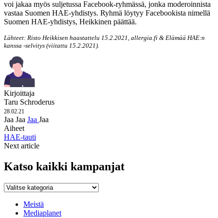
voi jakaa myös suljetussa Facebook-ryhmässä, jonka moderoinnista
vastaa Suomen HAE-yhdistys. Ryhmä löytyy Facebookista nimellä
Suomen HAE-yhdistys, Heikkinen päättää.
Lähteet: Risto Heikkisen haastattelu 15.2.2021, allergia.fi & Elämää HAE:n
kanssa -selvitys (viitattu 15.2.2021).
Kirjoittaja
Taru Schroderus
28.02.21
Jaa
Jaa
Jaa
Jaa
Aiheet
HAE-tauti
Next article
Katso kaikki kampanjat
Katso
kaikki
kampanjat
Meistä
Mediaplanet