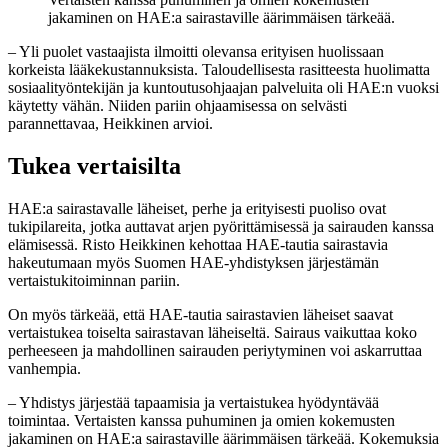
jakaminen on HAE:a sairastaville äärimmäisen tärkeää.
– Yli puolet vastaajista ilmoitti olevansa erityisen huolissaan
korkeista lääkekustannuksista. Taloudellisesta rasitteesta huolimatta
sosiaalityöntekijän ja kuntoutusohjaajan palveluita oli HAE:n vuoksi
käytetty vähän. Niiden pariin ohjaamisessa on selvästi
parannettavaa, Heikkinen arvioi.
Tukea vertaisilta
HAE:a sairastavalle läheiset, perhe ja erityisesti puoliso ovat
tukipilareita, jotka auttavat arjen pyörittämisessä ja sairauden kanssa
elämisessä. Risto Heikkinen kehottaa HAE-tautia sairastavia
hakeutumaan myös Suomen HAE-yhdistyksen järjestämän
vertaistukitoiminnan pariin.
On myös tärkeää, että HAE-tautia sairastavien läheiset saavat
vertaistukea toiselta sairastavan läheiseltä. Sairaus vaikuttaa koko
perheeseen ja mahdollinen sairauden periytyminen voi askarruttaa
vanhempia.
– Yhdistys järjestää tapaamisia ja vertaistukea hyödyntävää
toimintaa. Vertaisten kanssa puhuminen ja omien kokemusten
jakaminen on HAE:a sairastaville äärimmäisen tärkeää. Kokemuksia