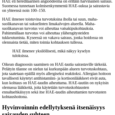
HAE eli hereditaarinen angioödeema on erittäin harvinainen sairaus.
Suomessa tunnetaan kolmisenkymmentä HAE-sukua ja sairastavia
on yhteensä noin 100–150.
HAE ilmenee toistuvina turvotuksina iholla tai suun, maha-
suolikanavan tai sukuelinten limakalvojen alueella. Maha-
suolikanavan turvotus voi aiheuttaa vatsakipukohtauksia.
Pahimmillaan turvotus voi aiheuttaa ylähengitysteiden
tukkeutumista. Kyseessä on vakava sairaus, jonka hoidossa on
olennaista tietää, miten toimia kohtauksen tullessa.
HAE ilmenee yksilöllisesti, mikä näkyy kyselyn
tuloksissa.
Oikean diagnoosin saaminen on HAE-tautia sairastaville tärkeää.
Pelätyin tilanne on nielun tai kurkunpään alueen turvotuskohtaus,
jota saatetaan epäillä myös allergiseksi reaktioksi. Allergian hoitoon
tavallisesti käytetyt antihistamiini- ja kortisonilääkkeet eivät auta,
kun kohtaus on HAE-taudin aiheuttama. HAE-tautiin on nykyisin
olemassa lääkkeitä, joita käytetään turvotuskohtausten
ennaltaehkäisyyn sekä itse HAE-taudin aiheuttamien turvotusten
kohtaushoitona.
Hyvinvoinnin edellytyksenä itsenäisyys
sairauden suhteen