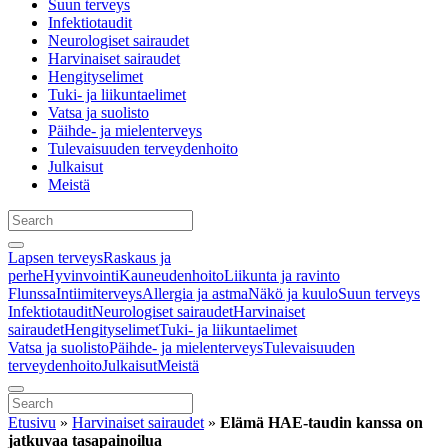
Suun terveys
Infektiotaudit
Neurologiset sairaudet
Harvinaiset sairaudet
Hengityselimet
Tuki- ja liikuntaelimet
Vatsa ja suolisto
Päihde- ja mielenterveys
Tulevaisuuden terveydenhoito
Julkaisut
Meistä
Lapsen terveys
Raskaus ja
perhe
Hyvinvointi
Kauneudenhoito
Liikunta ja ravinto
Flunssa
Intiimiterveys
Allergia ja astma
Näkö ja kuulo
Suun terveys
Infektiotaudit
Neurologiset sairaudet
Harvinaiset
sairaudet
Hengityselimet
Tuki- ja liikuntaelimet
Vatsa ja suolisto
Päihde- ja mielenterveys
Tulevaisuuden
terveydenhoito
Julkaisut
Meistä
Etusivu
»
Harvinaiset sairaudet
»
Elämä HAE-taudin kanssa on
jatkuvaa tasapainoilua