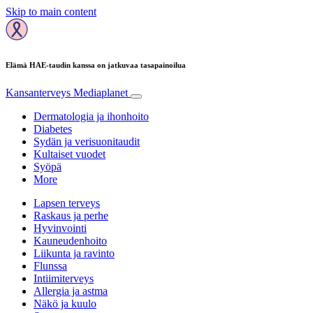
Skip to main content
Elämä HAE-taudin kanssa on jatkuvaa tasapainoilua
Kansanterveys
Mediaplanet
Dermatologia ja ihonhoito
Diabetes
Sydän ja verisuonitaudit
Kultaiset vuodet
Syöpä
More
Lapsen terveys
Raskaus ja perhe
Hyvinvointi
Kauneudenhoito
Liikunta ja ravinto
Flunssa
Intiimiterveys
Allergia ja astma
Näkö ja kuulo