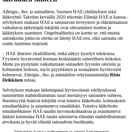
Allergia-, iho- ja astmaliiton, Suomen HAE-yhdistyksen sekä
lääkeyhtiö Takedan keväällä 2020 tekemän Elämää HAE:n kanssa -
selvityksen mukaan HAE:a sairastavan terveyteen ja elämänlaatuun
vaikuttavia tärkeimpiä tekijöitä ovat oikeanlaisen hoidon ja
lääkityksen saaminen. Ongelmalliseksi on koettu se, että muista
sairauksista johtuvia oireita on liitetty HAE:een, eikä sairautta ole
osattu tunnistaa nopeasti.
– HAE ilmenee yksilöllisesti, mikä näkyy kyselyn tuloksissa.
Fyysinen hyvinvointi koetaan keskimäärin suhteellisen heikoksi.
Mutta jos pystytään vaikuttamaan sairauden fyysisiin oireisiin ja
kohtausten hoitoon, myös psyykkinen ja sosiaalinen hyvinvointi
kohenevat, Allergia-, iho- ja astmaliiton erityisasiantuntija
Risto
Heikkinen
toteaa.
Selvityksen mukaan tärkeimpänä hyvinvoinnin edellytyksenä
tunnistettiin mahdollisimman suuri itsenäisyys sairauden suhteen.
Itsenäisyyttä lisääviä tekijöitä ovat toimiva lääkehoito, kohtauksien
ennaltaehkäisy ja asiantunteva omalääkäri. Toimiva lääkehoito
ennaltaehkäisee HAE-taudin turvotuskohtauksia ja asiantunteva
lääkäri kannustaa HAE-tautia sairastavia elämään mahdollisimman
arvokasta ja hyvää elämää sairaudesta huolimatta.
Vertaisten kanssa puhuminen ja omien kokemusten