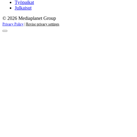
Työpaikat
Julkaisut
© 2026 Mediaplanet Group
Privacy Policy
|
Revise privacy settings