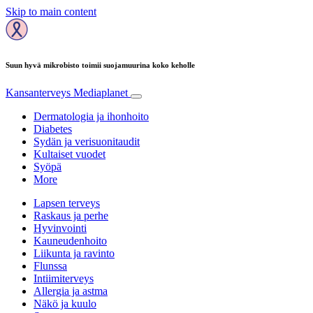
Skip to main content
Suun hyvä mikrobisto toimii suojamuurina koko keholle
Kansanterveys
Mediaplanet
Dermatologia ja ihonhoito
Diabetes
Sydän ja verisuonitaudit
Kultaiset vuodet
Syöpä
More
Lapsen terveys
Raskaus ja perhe
Hyvinvointi
Kauneudenhoito
Liikunta ja ravinto
Flunssa
Intiimiterveys
Allergia ja astma
Näkö ja kuulo