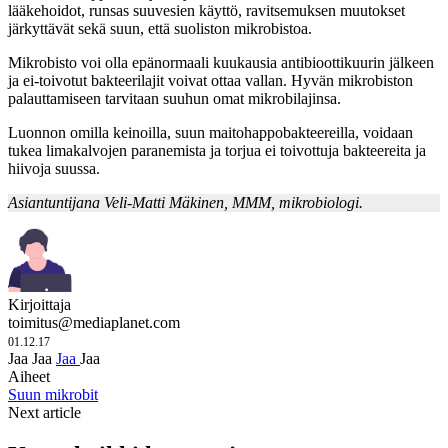
lääkehoidot, runsas suuvesien käyttö, ravitsemuksen muutokset
järkyttävät sekä suun, että suoliston mikrobistoa.
Mikrobisto voi olla epänormaali kuukausia antibioottikuurin jälkeen
ja ei-toivotut bakteerilajit voivat ottaa vallan. Hyvän mikrobiston
palauttamiseen tarvitaan suuhun omat mikrobilajinsa.
Luonnon omilla keinoilla, suun maitohappobakteereilla, voidaan
tukea limakalvojen paranemista ja torjua ei toivottuja bakteereita ja
hiivoja suussa.
Asiantuntijana Veli-Matti Mäkinen, MMM, mikrobiologi.
Kirjoittaja
toimitus@mediaplanet.com
01.12.17
Jaa
Jaa
Jaa
Jaa
Aiheet
Suun mikrobit
Next article