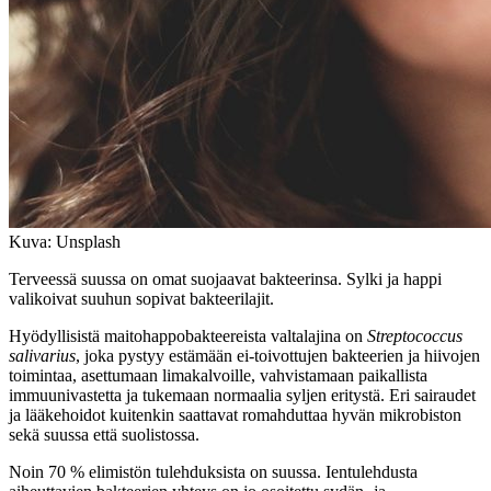
Kuva: Unsplash
Terveessä suussa on omat suojaavat bakteerinsa. Sylki ja happi
valikoivat suuhun sopivat bakteerilajit.
Hyödyllisistä maitohappobakteereista valtalajina on
Streptococcus
salivarius
, joka pystyy estämään ei-toivottujen bakteerien ja hiivojen
toimintaa, asettumaan limakalvoille, vahvistamaan paikallista
immuunivastetta ja tukemaan normaalia syljen eritystä. Eri sairaudet
ja lääkehoidot kuitenkin saattavat romahduttaa hyvän mikrobiston
sekä suussa että suolistossa.
Noin 70 % elimistön tulehduksista on suussa. Ientulehdusta