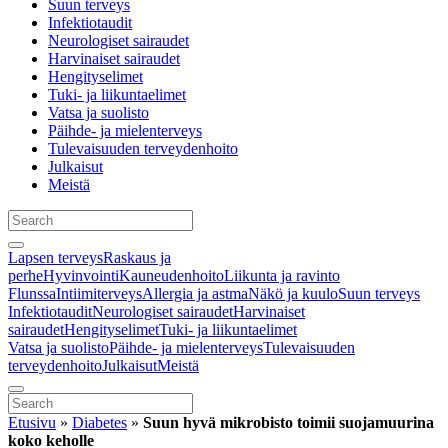
Suun terveys
Infektiotaudit
Neurologiset sairaudet
Harvinaiset sairaudet
Hengityselimet
Tuki- ja liikuntaelimet
Vatsa ja suolisto
Päihde- ja mielenterveys
Tulevaisuuden terveydenhoito
Julkaisut
Meistä
Lapsen terveys
Raskaus ja
perhe
Hyvinvointi
Kauneudenhoito
Liikunta ja ravinto
Flunssa
Intiimiterveys
Allergia ja astma
Näkö ja kuulo
Suun terveys
Infektiotaudit
Neurologiset sairaudet
Harvinaiset
sairaudet
Hengityselimet
Tuki- ja liikuntaelimet
Vatsa ja suolisto
Päihde- ja mielenterveys
Tulevaisuuden
terveydenhoito
Julkaisut
Meistä
Etusivu
»
Diabetes
»
Suun hyvä mikrobisto toimii suojamuurina
koko keholle