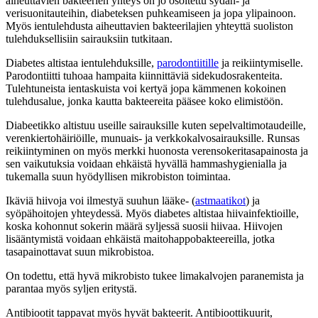
aiheuttavien bakteerien yhteys on jo osoitettu sydän- ja
verisuonitauteihin, diabeteksen puhkeamiseen ja jopa ylipainoon.
Myös ientulehdusta aiheuttavien bakteerilajien yhteyttä suoliston
tulehduksellisiin sairauksiin tutkitaan.
Diabetes altistaa ientulehduksille,
parodontiitille
ja reikiintymiselle.
Parodontiitti tuhoaa hampaita kiinnittäviä sidekudosrakenteita.
Tulehtuneista ientaskuista voi kertyä jopa kämmenen kokoinen
tulehdusalue, jonka kautta bakteereita pääsee koko elimistöön.
Diabeetikko altistuu useille sairauksille kuten sepelvaltimotaudeille,
verenkiertohäiriöille, munuais- ja verkkokalvosairauksille. Runsas
reikiintyminen on myös merkki huonosta verensokeritasapainosta ja
sen vaikutuksia voidaan ehkäistä hyvällä hammashygienialla ja
tukemalla suun hyödyllisen mikrobiston toimintaa.
Ikäviä hiivoja voi ilmestyä suuhun lääke- (
astmaatikot
) ja
syöpähoitojen yhteydessä. Myös diabetes altistaa hiivainfektioille,
koska kohonnut sokerin määrä syljessä suosii hiivaa. Hiivojen
lisääntymistä voidaan ehkäistä maitohappobakteereilla, jotka
tasapainottavat suun mikrobistoa.
On todettu, että hyvä mikrobisto tukee limakalvojen paranemista ja
parantaa myös syljen eritystä.
Antibiootit tappavat myös hyvät bakteerit. Antibioottikuurit,