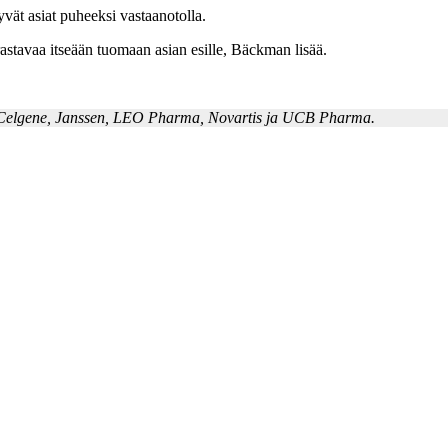
tyvät asiat puheeksi vastaanotolla.
airastavaa itseään tuomaan asian esille, Bäckman lisää.
ie, Celgene, Janssen, LEO Pharma, Novartis ja UCB Pharma.