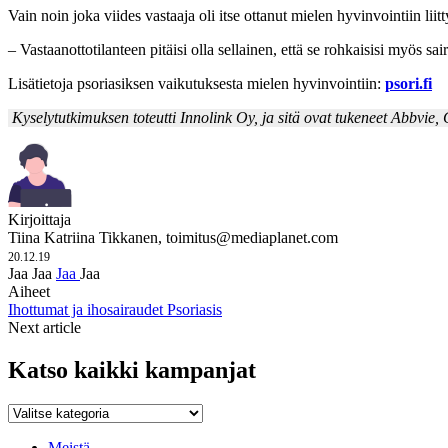
Vain noin joka viides vastaaja oli itse ottanut mielen hyvinvointiin liit
– Vastaanottotilanteen pitäisi olla sellainen, että se rohkaisisi myös s
Lisätietoja psoriasiksen vaikutuksesta mielen hyvinvointiin:
psori.fi
Kyselytutkimuksen toteutti Innolink Oy, ja sitä ovat tukeneet Abbv
Kirjoittaja
Tiina Katriina Tikkanen,
toimitus@mediaplanet.com
20.12.19
Jaa
Jaa
Jaa
Jaa
Aiheet
Ihottumat ja ihosairaudet
Psoriasis
Next article
Katso kaikki kampanjat
Katso
kaikki
kampanjat
Meistä