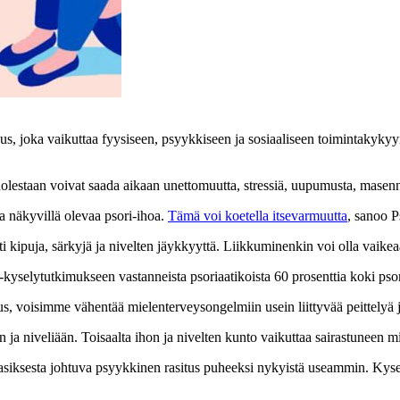
us, joka vaikuttaa fyysiseen, psyykkiseen ja sosiaaliseen toimintakykyy
puolestaan voivat saada aikaan unettomuutta, stressiä, uupumusta, masenn
aa näkyvillä olevaa psori-ihoa.
Tämä voi koetella itsevarmuutta
, sanoo P
esti kipuja, särkyjä ja nivelten jäykkyyttä. Liikkuminenkin voi olla vaikea
 -kyselytutkimukseen vastanneista psoriaatikoista 60 prosenttia koki pso
s, voisimme vähentää mielenterveysongelmiin usein liittyvää peittelyä
 ja niveliään. Toisaalta ihon ja nivelten kunto vaikuttaa sairastuneen mi
iksesta johtuva psyykkinen rasitus puheeksi nykyistä useammin. Kyselytu