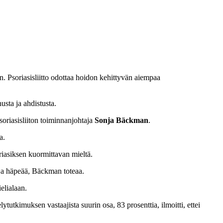
n. Psoriasisliitto odottaa hoidon kehittyvän aiempaa
usta ja ahdistusta.
soriasisliiton toiminnanjohtaja
Sonja Bäckman
.
a.
riasiksen kuormittavan mieltä.
 ja häpeää, Bäckman toteaa.
elialaan.
tkimuksen vastaajista suurin osa, 83 prosenttia, ilmoitti, ettei