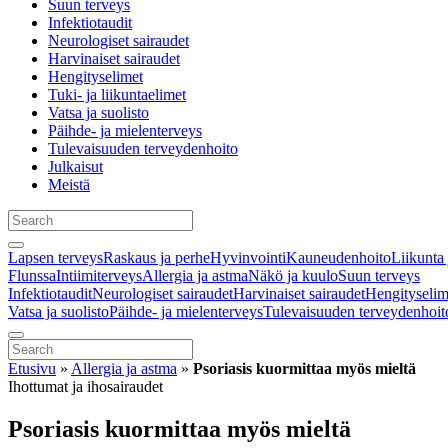
Suun terveys
Infektiotaudit
Neurologiset sairaudet
Harvinaiset sairaudet
Hengityselimet
Tuki- ja liikuntaelimet
Vatsa ja suolisto
Päihde- ja mielenterveys
Tulevaisuuden terveydenhoito
Julkaisut
Meistä
Lapsen terveys
Raskaus ja perhe
Hyvinvointi
Kauneudenhoito
Liikunta 
Flunssa
Intiimiterveys
Allergia ja astma
Näkö ja kuulo
Suun terveys
Infektiotaudit
Neurologiset sairaudet
Harvinaiset sairaudet
Hengityselim
Vatsa ja suolisto
Päihde- ja mielenterveys
Tulevaisuuden terveydenhoit
Etusivu
»
Allergia ja astma
»
Psoriasis kuormittaa myös mieltä
Ihottumat ja ihosairaudet
Psoriasis kuormittaa myös mieltä