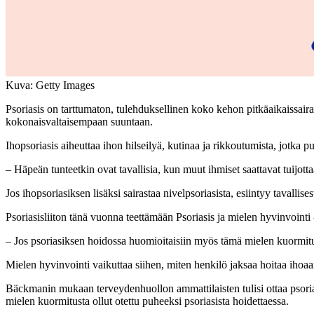
Kuva: Getty Images
Psoriasis on tarttumaton, tulehduksellinen koko kehon pitkäaikaissaira
kokonaisvaltaisempaan suuntaan.
Ihopsoriasis aiheuttaa ihon hilseilyä, kutinaa ja rikkoutumista, jotka 
– Häpeän tunteetkin ovat tavallisia, kun muut ihmiset saattavat tuijott
Jos ihopsoriasiksen lisäksi sairastaa nivelpsoriasista, esiintyy tavallis
Psoriasisliiton tänä vuonna teettämään Psoriasis ja mielen hyvinvointi
– Jos psoriasiksen hoidossa huomioitaisiin myös tämä mielen kuormitu
Mielen hyvinvointi vaikuttaa siihen, miten henkilö jaksaa hoitaa ihoaan
Bäckmanin mukaan terveydenhuollon ammattilaisten tulisi ottaa psorias
mielen kuormitusta ollut otettu puheeksi psoriasista hoidettaessa.