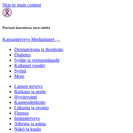
Skip to main content
Psoriasis kuormittaa myös mieltä
Kansanterveys
Mediaplanet
Dermatologia ja ihonhoito
Diabetes
Sydän ja verisuonitaudit
Kultaiset vuodet
Syöpä
More
Lapsen terveys
Raskaus ja perhe
Hyvinvointi
Kauneudenhoito
Liikunta ja ravinto
Flunssa
Intiimiterveys
Allergia ja astma
Näkö ja kuulo