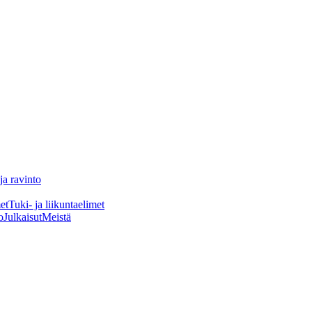
ja ravinto
et
Tuki- ja liikuntaelimet
o
Julkaisut
Meistä