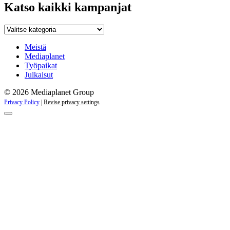
Katso kaikki kampanjat
Katso
kaikki
kampanjat
Meistä
Mediaplanet
Työpaikat
Julkaisut
© 2026 Mediaplanet Group
Privacy Policy
|
Revise privacy settings