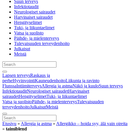
Suun terveys
Infektiotaudit
Neurologiset sairaudet
Harvinaiset sairaudet
Hengityselimet
Tuki- ja liikuntaelimet
Vatsa ja suolisto
Päihde- ja mielenterveys
Tulevaisuuden terveydenhoito
Julkaisut
Meistä
Lapsen terveys
Raskaus ja
perhe
Hyvinvointi
Kauneudenhoito
Liikunta ja ravinto
Flunssa
Intiimiterveys
Allergia ja astma
Näkö ja kuulo
Suun terveys
Infektiotaudit
Neurologiset sairaudet
Harvinaiset
sairaudet
Hengityselimet
Tuki- ja liikuntaelimet
Vatsa ja suolisto
Päihde- ja mielenterveys
Tulevaisuuden
terveydenhoito
Julkaisut
Meistä
Etusivu
»
Allergia ja astma
»
Allergikko – hoida syy, älä vain oireita
»
taimiblend