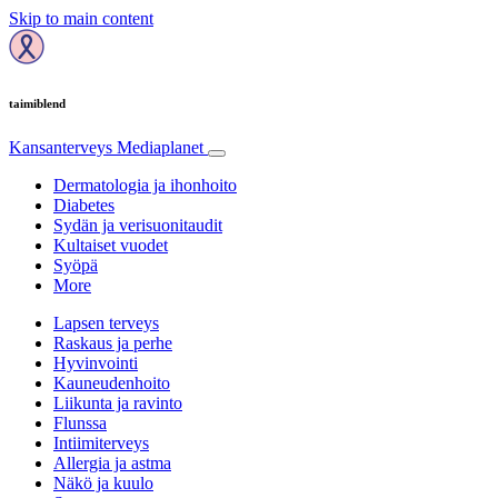
Skip to main content
taimiblend
Kansanterveys
Mediaplanet
Dermatologia ja ihonhoito
Diabetes
Sydän ja verisuonitaudit
Kultaiset vuodet
Syöpä
More
Lapsen terveys
Raskaus ja perhe
Hyvinvointi
Kauneudenhoito
Liikunta ja ravinto
Flunssa
Intiimiterveys
Allergia ja astma
Näkö ja kuulo