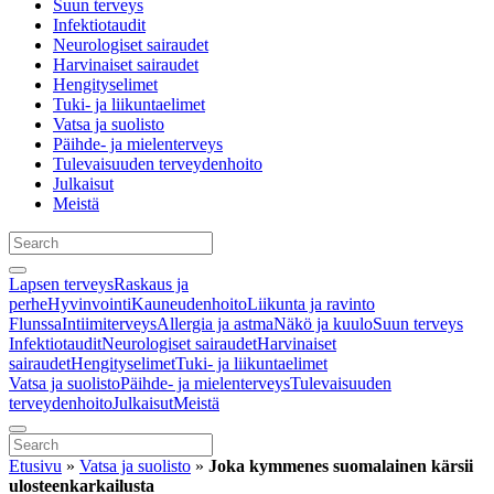
Suun terveys
Infektiotaudit
Neurologiset sairaudet
Harvinaiset sairaudet
Hengityselimet
Tuki- ja liikuntaelimet
Vatsa ja suolisto
Päihde- ja mielenterveys
Tulevaisuuden terveydenhoito
Julkaisut
Meistä
Lapsen terveys
Raskaus ja
perhe
Hyvinvointi
Kauneudenhoito
Liikunta ja ravinto
Flunssa
Intiimiterveys
Allergia ja astma
Näkö ja kuulo
Suun terveys
Infektiotaudit
Neurologiset sairaudet
Harvinaiset
sairaudet
Hengityselimet
Tuki- ja liikuntaelimet
Vatsa ja suolisto
Päihde- ja mielenterveys
Tulevaisuuden
terveydenhoito
Julkaisut
Meistä
Etusivu
»
Vatsa ja suolisto
»
Joka kymmenes suomalainen kärsii
ulosteenkarkailusta