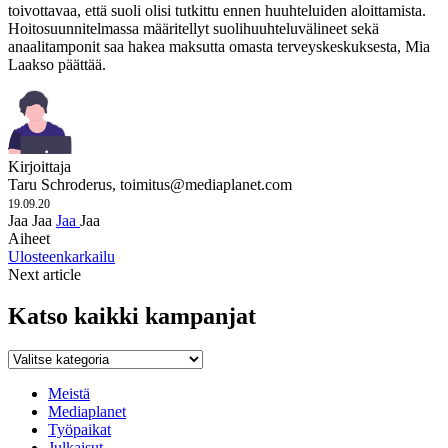
toivottavaa, että suoli olisi tutkittu ennen huuhteluiden aloittamista.
Hoitosuunnitelmassa määritellyt suolihuuhteluvälineet sekä
anaalitamponit saa hakea maksutta omasta terveyskeskuksesta, Mia
Laakso päättää.
Kirjoittaja
Taru Schroderus,
toimitus@mediaplanet.com
19.09.20
Jaa
Jaa
Jaa
Jaa
Aiheet
Ulosteenkarkailu
Next article
Katso kaikki kampanjat
Katso
kaikki
kampanjat
Meistä
Mediaplanet
Työpaikat
Julkaisut