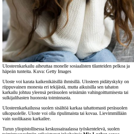
Ulosteenkarkailu aiheuttaa monelle sosiaalisten tilanteiden pelkoa ja
häpeän tunteita. Kuva: Getty Images
Uloste voi karata kaikenikäisillä ihmisillä. Ulosteen pidätyskyky on
riippuvainen monesta eri tekijästä, mutta aikuisilla sen tahaton
karkailu johtuu yleensä peräsuolen seinämän vahingoittumisesta tai
sulkijalihasten huonosta toiminnasta.
Ulosteenkarkailussa suolen sisältöä karkaa tahattomasti peräsuolen
ulkopuolelle. Uloste voi olla ripulimaista tai kovaa. Lievimmillään
vain suolikaasu karkailee.
Turun yliopistollisessa keskussairaalassa työskentelevä, suolen