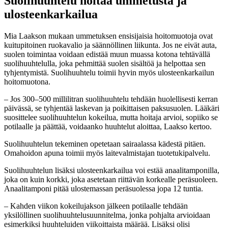
Suolihuuhtelu hoitaa ummetusta ja
ulosteenkarkailua
Mia Laakson mukaan ummetuksen ensisijaisia hoitomuotoja ovat
kuitupitoinen ruokavalio ja säännöllinen liikunta. Jos ne eivät auta,
suolen toimintaa voidaan edistää muun muassa kotona tehtävällä
suolihuuhtelulla, joka pehmittää suolen sisältöä ja helpottaa sen
tyhjentymistä. Suolihuuhtelu toimii hyvin myös ulosteenkarkailun
hoitomuotona.
– Jos 300–500 millilitran suolihuuhtelu tehdään huolellisesti kerran
päivässä, se tyhjentää laskevan ja poikittaisen paksusuolen. Lääkäri
suosittelee suolihuuhtelun kokeilua, mutta hoitaja arvioi, sopiiko se
potilaalle ja päättää, voidaanko huuhtelut aloittaa, Laakso kertoo.
Suolihuuhtelun tekeminen opetetaan sairaalassa kädestä pitäen.
Omahoidon apuna toimii myös laitevalmistajan tuotetukipalvelu.
Suolihuuhtelun lisäksi ulosteenkarkailua voi estää anaalitamponilla,
joka on kuin korkki, joka asetetaan riittävän korkealle peräsuoleen.
Anaalitamponi pitää ulostemassan peräsuolessa jopa 12 tuntia.
– Kahden viikon kokeilujakson jälkeen potilaalle tehdään
yksilöllinen suolihuuhtelusuunnitelma, jonka pohjalta arvioidaan
esimerkiksi huuhteluiden viikoittaista määrää. Lisäksi olisi