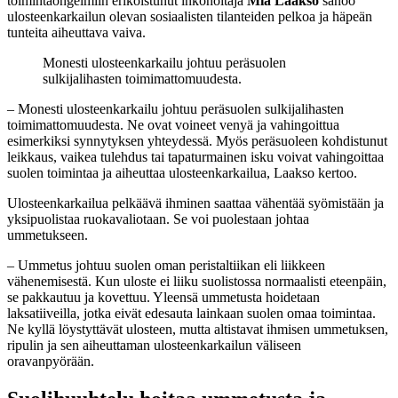
toimintaongelmiin erikoistunut inkohoitaja
Mia Laakso
sanoo
ulosteenkarkailun olevan sosiaalisten tilanteiden pelkoa ja häpeän
tunteita aiheuttava vaiva.
Monesti ulosteenkarkailu johtuu peräsuolen
sulkijalihasten toimimattomuudesta.
– Monesti ulosteenkarkailu johtuu peräsuolen sulkijalihasten
toimimattomuudesta. Ne ovat voineet venyä ja vahingoittua
esimerkiksi synnytyksen yhteydessä. Myös peräsuoleen kohdistunut
leikkaus, vaikea tulehdus tai tapaturmainen isku voivat vahingoittaa
suolen toimintaa ja aiheuttaa ulosteenkarkailua, Laakso kertoo.
Ulosteenkarkailua pelkäävä ihminen saattaa vähentää syömistään ja
yksipuolistaa ruokavaliotaan. Se voi puolestaan johtaa
ummetukseen.
– Ummetus johtuu suolen oman peristaltiikan eli liikkeen
vähenemisestä. Kun uloste ei liiku suolistossa normaalisti eteenpäin,
se pakkautuu ja kovettuu. Yleensä ummetusta hoidetaan
laksatiiveilla, jotka eivät edesauta lainkaan suolen omaa toimintaa.
Ne kyllä löystyttävät ulosteen, mutta altistavat ihmisen ummetuksen,
ripulin ja sen aiheuttaman ulosteenkarkailun väliseen
oravanpyörään.