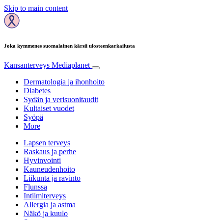
Skip to main content
Joka kymmenes suomalainen kärsii ulosteenkarkailusta
Kansanterveys
Mediaplanet
Dermatologia ja ihonhoito
Diabetes
Sydän ja verisuonitaudit
Kultaiset vuodet
Syöpä
More
Lapsen terveys
Raskaus ja perhe
Hyvinvointi
Kauneudenhoito
Liikunta ja ravinto
Flunssa
Intiimiterveys
Allergia ja astma
Näkö ja kuulo