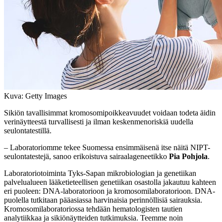
Kuva: Getty Images
Sikiön tavallisimmat kromosomipoikkeavuudet voidaan todeta äidin
verinäytteestä turvallisesti ja ilman keskenmenoriskiä uudella
seulontatestillä.
– Laboratoriomme tekee Suomessa ensimmäisenä itse näitä NIPT-
seulontatestejä, sanoo erikoistuva sairaalageneetikko
Pia Pohjola
.
Laboratoriotoiminta Tyks-Sapan mikrobiologian ja genetiikan
palvelualueen lääketieteellisen genetiikan osastolla jakautuu kahteen
eri puoleen: DNA-laboratorioon ja kromosomilaboratorioon. DNA-
puolella tutkitaan pääasiassa harvinaisia perinnöllisiä sairauksia.
Kromosomilaboratoriossa tehdään hematologisten tautien
analytiikkaa ja sikiönäytteiden tutkimuksia. Teemme noin