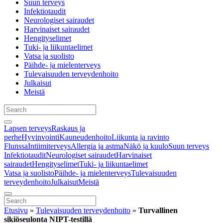
Suun terveys
Infektiotaudit
Neurologiset sairaudet
Harvinaiset sairaudet
Hengityselimet
Tuki- ja liikuntaelimet
Vatsa ja suolisto
Päihde- ja mielenterveys
Tulevaisuuden terveydenhoito
Julkaisut
Meistä
Lapsen terveys
Raskaus ja
perhe
Hyvinvointi
Kauneudenhoito
Liikunta ja ravinto
Flunssa
Intiimiterveys
Allergia ja astma
Näkö ja kuulo
Suun terveys
Infektiotaudit
Neurologiset sairaudet
Harvinaiset
sairaudet
Hengityselimet
Tuki- ja liikuntaelimet
Vatsa ja suolisto
Päihde- ja mielenterveys
Tulevaisuuden
terveydenhoito
Julkaisut
Meistä
Etusivu
»
Tulevaisuuden terveydenhoito
»
Turvallinen
sikiöseulonta NIPT-testillä