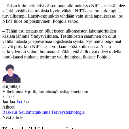
– Toisin kuin perinteisissä seulontatutkimuksissa NIPT-testissä tulee
vääriä positiivisia tuloksia hyvin vähän. NIPT-testi on tarkempi ja
turvallisempi. Lapsivesipunktio tehdään vain siinä tapauksessa, jos
NIPT-tulos on positiivinen, Pohjola sanoo.
– Tähän asti testaus on ollut isojen ulkomaisten laboratorioiden
käsissä lähinnä Yhdysvalloissa. Testitulosten saaminen on ollut
välillä hidasta ja epävarmaa logistisista syistä. Nyt nämä ongelmat
jäävät pois, kun NIPT-testi voidaan tehdä kotimaassa. Asian
tärkeyden on voinut huomata siinäkin, että äidit ovat olleet todella
innokkaasti mukana testimme validoinnissa, iloitsee Pohjola.
Kirjoittaja
Vilhelmiina Hjorth,
toimitus@mediaplanet.com
21.03.16
Jaa
Jaa
Jaa
Jaa
Aiheet
Raskaus
Seulontatutkimus
Terveysteknologia
Next article