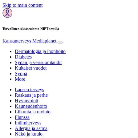
Skip to main content
Turvallinen sikiöseulonta NIPT-testillä
Kansanterveys
Mediaplanet
Dermatologia ja ihonhoito
Diabetes
Sydän ja verisuonitaudit
Kultaiset vuodet
Syöpä
More
Lapsen terveys
Raskaus ja perhe
Hyvinvointi
Kauneudenhoito
Liikunta ja ravinto
Flunssa
Intiimiterveys
Allergia ja astma
Näkö ja kuulo