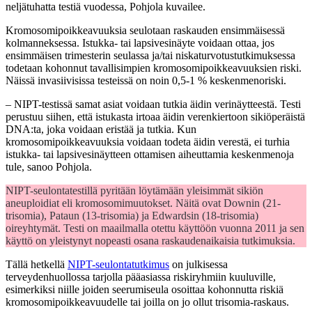
neljätuhatta testiä vuodessa, Pohjola kuvailee.
Kromosomipoikkeavuuksia seulotaan raskauden ensimmäisessä
kolmanneksessa. Istukka- tai lapsivesinäyte voidaan ottaa, jos
ensimmäisen trimesterin seulassa ja/tai niskaturvotustutkimuksessa
todetaan kohonnut tavallisimpien kromosomipoikkeavuuksien riski.
Näissä invasiivisissa testeissä on noin 0,5-1 % keskenmenoriski.
– NIPT-testissä samat asiat voidaan tutkia äidin verinäytteestä. Testi
perustuu siihen, että istukasta irtoaa äidin verenkiertoon sikiöperäistä
DNA:ta, joka voidaan eristää ja tutkia. Kun
kromosomipoikkeavuuksia voidaan todeta äidin verestä, ei turhia
istukka- tai lapsivesinäytteen ottamisen aiheuttamia keskenmenoja
tule, sanoo Pohjola.
NIPT-seulontatestillä pyritään löytämään yleisimmät sikiön
aneuploidiat eli kromosomimuutokset. Näitä ovat Downin (21-
trisomia), Pataun (13-trisomia) ja Edwardsin (18-trisomia)
oireyhtymät. Testi on maailmalla otettu käyttöön vuonna 2011 ja sen
käyttö on yleistynyt nopeasti osana raskaudenaikaisia tutkimuksia.
Tällä hetkellä
NIPT-seulontatutkimus
on julkisessa
terveydenhuollossa tarjolla pääasiassa riskiryhmiin kuuluville,
esimerkiksi niille joiden seerumiseula osoittaa kohonnutta riskiä
kromosomipoikkeavuudelle tai joilla on jo ollut trisomia-raskaus.