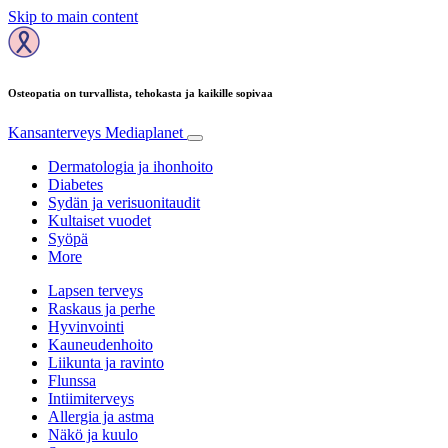
Skip to main content
Osteopatia on turvallista, tehokasta ja kaikille sopivaa
Kansanterveys
Mediaplanet
Dermatologia ja ihonhoito
Diabetes
Sydän ja verisuonitaudit
Kultaiset vuodet
Syöpä
More
Lapsen terveys
Raskaus ja perhe
Hyvinvointi
Kauneudenhoito
Liikunta ja ravinto
Flunssa
Intiimiterveys
Allergia ja astma
Näkö ja kuulo