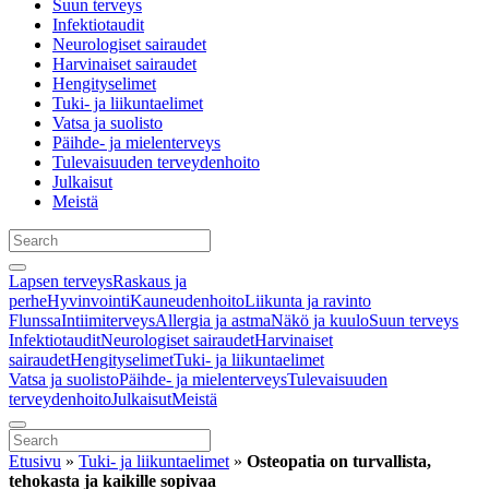
Suun terveys
Infektiotaudit
Neurologiset sairaudet
Harvinaiset sairaudet
Hengityselimet
Tuki- ja liikuntaelimet
Vatsa ja suolisto
Päihde- ja mielenterveys
Tulevaisuuden terveydenhoito
Julkaisut
Meistä
Lapsen terveys
Raskaus ja
perhe
Hyvinvointi
Kauneudenhoito
Liikunta ja ravinto
Flunssa
Intiimiterveys
Allergia ja astma
Näkö ja kuulo
Suun terveys
Infektiotaudit
Neurologiset sairaudet
Harvinaiset
sairaudet
Hengityselimet
Tuki- ja liikuntaelimet
Vatsa ja suolisto
Päihde- ja mielenterveys
Tulevaisuuden
terveydenhoito
Julkaisut
Meistä
Etusivu
»
Tuki- ja liikuntaelimet
»
Osteopatia on turvallista,
tehokasta ja kaikille sopivaa