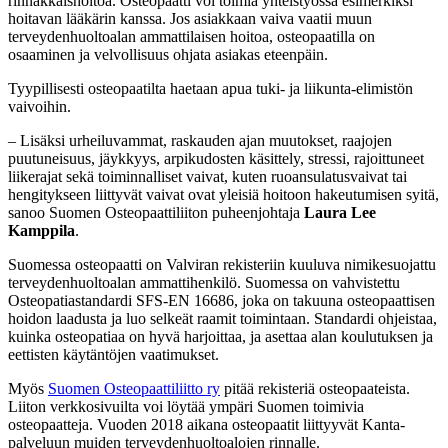
rinnakkaishoitoa. Osteopaatti voi toimia yhteistyössä esimerkiksi
hoitavan lääkärin kanssa. Jos asiakkaan vaiva vaatii muun
terveydenhuoltoalan ammattilaisen hoitoa, osteopaatilla on
osaaminen ja velvollisuus ohjata asiakas eteenpäin.
Tyypillisesti osteopaatilta haetaan apua tuki- ja liikunta-elimistön
vaivoihin.
– Lisäksi urheiluvammat, raskauden ajan muutokset, raajojen
puutuneisuus, jäykkyys, arpikudosten käsittely, stressi, rajoittuneet
liikerajat sekä toiminnalliset vaivat, kuten ruoansulatusvaivat tai
hengitykseen liittyvät vaivat ovat yleisiä hoitoon hakeutumisen syitä,
sanoo Suomen Osteopaattiliiton puheenjohtaja
Laura Lee
Kamppila
.
Suomessa osteopaatti on Valviran rekisteriin kuuluva nimikesuojattu
terveydenhuoltoalan ammattihenkilö. Suomessa on vahvistettu
Osteopatiastandardi SFS-EN 16686, joka on takuuna osteopaattisen
hoidon laadusta ja luo selkeät raamit toimintaan. Standardi ohjeistaa,
kuinka osteopatiaa on hyvä harjoittaa, ja asettaa alan koulutuksen ja
eettisten käytäntöjen vaatimukset.
Myös
Suomen Osteopaattiliitto ry
pitää rekisteriä osteopaateista.
Liiton verkkosivuilta voi löytää ympäri Suomen toimivia
osteopaatteja. Vuoden 2018 aikana osteopaatit liittyyvät Kanta-
palveluun muiden terveydenhuoltoalojen rinnalle.