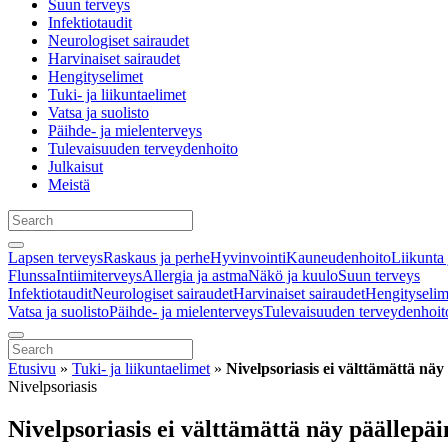
Suun terveys
Infektiotaudit
Neurologiset sairaudet
Harvinaiset sairaudet
Hengityselimet
Tuki- ja liikuntaelimet
Vatsa ja suolisto
Päihde- ja mielenterveys
Tulevaisuuden terveydenhoito
Julkaisut
Meistä
Lapsen terveys
Raskaus ja perhe
Hyvinvointi
Kauneudenhoito
Liikunta 
Flunssa
Intiimiterveys
Allergia ja astma
Näkö ja kuulo
Suun terveys
Infektiotaudit
Neurologiset sairaudet
Harvinaiset sairaudet
Hengityselim
Vatsa ja suolisto
Päihde- ja mielenterveys
Tulevaisuuden terveydenhoit
Etusivu
»
Tuki- ja liikuntaelimet
»
Nivelpsoriasis ei välttämättä näy
Nivelpsoriasis
Nivelpsoriasis ei välttämättä näy päällepäi