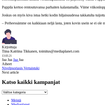
Pappila kertoo rentoutuvansa parhaiten kalastamalla. Viime viikonlopp
Joskus on myös kiva istua hetki kodin hiljaisuudessa takkatulta tuijott
– Perheessämme on kaikkiaan neljä lasta, joten kovin usein se ei ole ma
Kirjoittaja
Tiina Katriina Tikkanen,
toimitus@mediaplanet.com
13.03.21
Jaa
Jaa
Jaa
Jaa
Aiheet
Nivelpsoriasis
Vertaistuki
Next article
Katso kaikki kampanjat
Katso
kaikki
kampanjat
Meistä
Mediaplanet