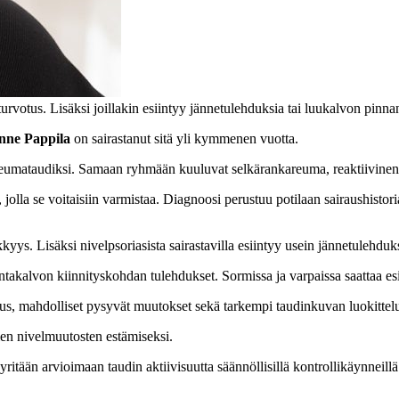
urvotus. Lisäksi joillakin esiintyy jännetulehduksia tai luukalvon pin
nne Pappila
on sairastanut sitä yli kymmenen vuotta.
umataudiksi. Samaan ryhmään kuuluvat selkärankareuma, reaktiivinen niv
, jolla se voitaisiin varmistaa. Diagnoosi perustuu potilaan sairaushist
kkyys. Lisäksi nivelpsoriasista sairastavilla esiintyy usein jännetulehd
ntakalvon kiinnityskohdan tulehdukset. Sormissa ja varpaissa saattaa es
uus, mahdolliset pysyvät muutokset sekä tarkempi taudinkuvan luokittelu
ien nivelmuutosten estämiseksi.
 pyritään arvioimaan taudin aktiivisuutta säännöllisillä kontrollikäynneil