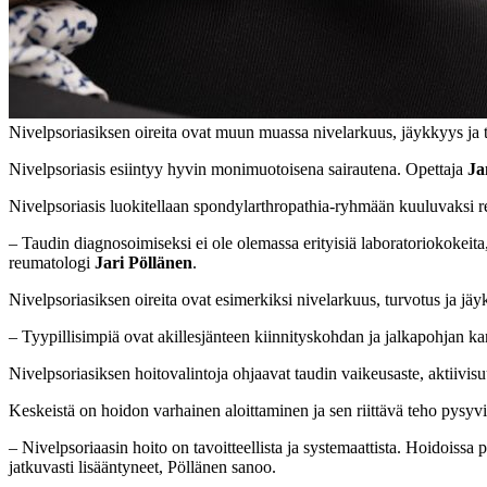
Nivelpsoriasiksen oireita ovat muun muassa nivelarkuus, jäykkyys ja t
Nivelpsoriasis esiintyy hyvin monimuotoisena sairautena. Opettaja
Ja
Nivelpsoriasis luokitellaan spondylarthropathia-ryhmään kuuluvaksi re
– Taudin diagnosoimiseksi ei ole olemassa erityisiä laboratoriokokeita
reumatologi
Jari Pöllänen
.
Nivelpsoriasiksen oireita ovat esimerkiksi nivelarkuus, turvotus ja jäy
– Tyypillisimpiä ovat akillesjänteen kiinnityskohdan ja jalkapohjan ka
Nivelpsoriasiksen hoitovalintoja ohjaavat taudin vaikeusaste, aktiivis
Keskeistä on hoidon varhainen aloittaminen ja sen riittävä teho pysyv
– Nivelpsoriaasin hoito on tavoitteellista ja systemaattista. Hoidoissa
jatkuvasti lisääntyneet, Pöllänen sanoo.