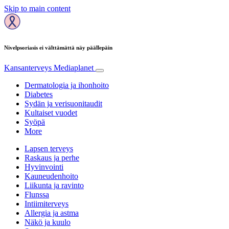
Skip to main content
Nivelpsoriasis ei välttämättä näy päällepäin
Kansanterveys
Mediaplanet
Dermatologia ja ihonhoito
Diabetes
Sydän ja verisuonitaudit
Kultaiset vuodet
Syöpä
More
Lapsen terveys
Raskaus ja perhe
Hyvinvointi
Kauneudenhoito
Liikunta ja ravinto
Flunssa
Intiimiterveys
Allergia ja astma
Näkö ja kuulo