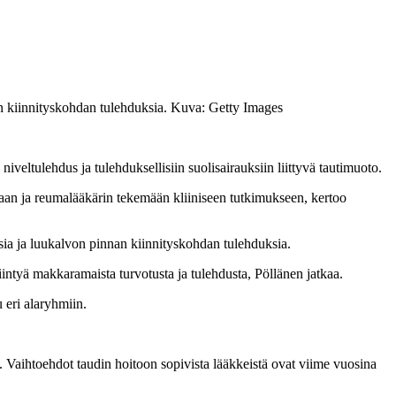
nan kiinnityskohdan tulehduksia. Kuva: Getty Images
eltulehdus ja tulehduksellisiin suolisairauksiin liittyvä tautimuoto.
oriaan ja reumalääkärin tekemään kliiniseen tutkimukseen, kertoo
uksia ja luukalvon pinnan kiinnityskohdan tulehduksia.
iintyä makkaramaista turvotusta ja tulehdusta, Pöllänen jatkaa.
 eri alaryhmiin.
lä. Vaihtoehdot taudin hoitoon sopivista lääkkeistä ovat viime vuosina