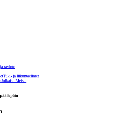
ja ravinto
et
Tuki- ja liikuntaelimet
o
Julkaisut
Meistä
 päällepäin
n