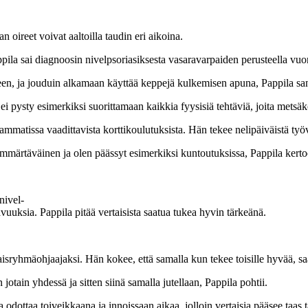
an oireet voivat aaltoilla taudin eri aikoina.
ila sai diagnoosin nivelpsoriasiksesta vasaravarpaiden perusteella vu
kseen, ja jouduin alkamaan käyttää keppejä kulkemisen apuna, Pappila sa
ei pysty esimerkiksi suorittamaan kaikkia fyysisiä tehtäviä, joita metsäk
mmatissa vaadittavista korttikoulutuksista. Hän tekee nelipäiväistä työ
 ymmärtäväinen ja olen päässyt esimerkiksi kuntoutuksissa, Pappila kerto
nivel-
avuuksia. Pappila pitää vertaisista saatua tukea hyvin tärkeänä.
aisryhmäohjaajaksi. Hän kokee, että samalla kun tekee toisille hyvää, saa
 jotain yhdessä ja sitten siinä samalla jutellaan, Pappila pohtii.
 odottaa toiveikkaana ja innoissaan aikaa, jolloin vertaisia pääsee taa