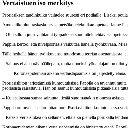
Vertaistuen iso merkitys
Psoriasiksen taudinkulku vaihtelee suuresti eri potilailla. Lisäksi potila
Ammattikoulun raskaskone- ja metsäkonetekniikan opettaja Janne Papp
– Olin silloin juuri vaihtanut työpaikkaa suunnittelutehtävistä opetu
Pappila kertoo, että nivelpsoriasis vaikuttaa hänellä työnkuvaan. Mies 
Tällä hetkellä hänen työnkuvansa muodostuu teorian opettamisesta ja a
– Sairaus ei aina näy päällepäin, mutta onneksi työnantajani on ollut
Koronaepidemian aikana vertaistapaamisia on järjestetty etänä.
Psoriasisliiton järjestämissä kuntoutuksissa Pappila on tavannut muita 
psoriasista sairastavia. Hän on saanut kuntoutuksista pitkäaikaisia tutt
– Kun sairastaa samaa sairautta, tietää sanomattakin monesta asiasta.
Pappila on myös itse kouluttautunut Psoriasisliiton koulutuksessa vert
– Parasta vertaistukea on sellainen, että aika pienellä porukalla tehdään
Koronaepidemian aikana vertaistapaamisia on järjestetty etänä. Pappila