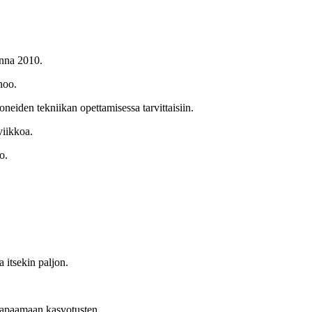
onna 2010.
noo.
oneiden tekniikan opettamisessa tarvittaisiin.
viikkoa.
o.
 itsekin paljon.
s tapaamaan kasvotusten.