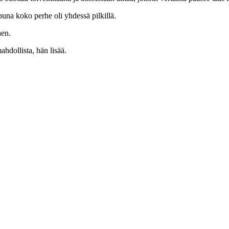
una koko perhe oli yhdessä pilkillä.
aen.
hdollista, hän lisää.