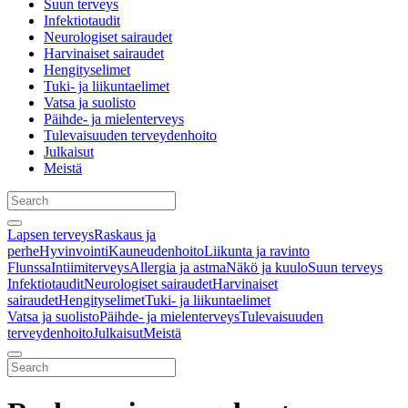
Suun terveys
Infektiotaudit
Neurologiset sairaudet
Harvinaiset sairaudet
Hengityselimet
Tuki- ja liikuntaelimet
Vatsa ja suolisto
Päihde- ja mielenterveys
Tulevaisuuden terveydenhoito
Julkaisut
Meistä
Lapsen terveys
Raskaus ja
perhe
Hyvinvointi
Kauneudenhoito
Liikunta ja ravinto
Flunssa
Intiimiterveys
Allergia ja astma
Näkö ja kuulo
Suun terveys
Infektiotaudit
Neurologiset sairaudet
Harvinaiset
sairaudet
Hengityselimet
Tuki- ja liikuntaelimet
Vatsa ja suolisto
Päihde- ja mielenterveys
Tulevaisuuden
terveydenhoito
Julkaisut
Meistä