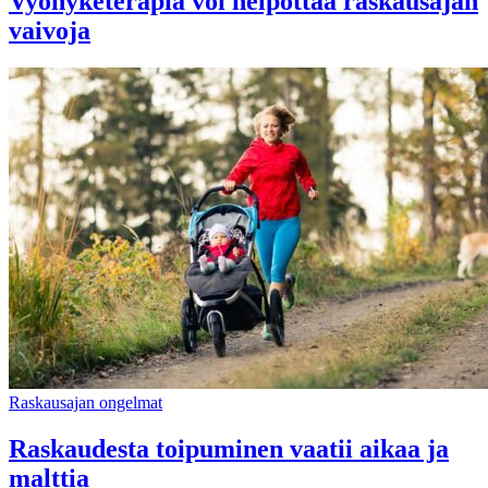
Vyöhyketerapia voi helpottaa raskausajan
vaivoja
Raskausajan ongelmat
Raskaudesta toipuminen vaatii aikaa ja
malttia