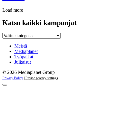
Load more
Katso kaikki kampanjat
Katso
kaikki
kampanjat
Meistä
Mediaplanet
Työpaikat
Julkaisut
© 2026 Mediaplanet Group
Privacy Policy
|
Revise privacy settings