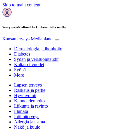
Skip to main content
Syntyvyyttä edistetään konkreettisilla teoilla
Kansanterveys
Mediaplanet
Dermatologia ja ihonhoito
Diabetes
Sydän ja verisuonitaudit
Kultaiset vuodet
Syöpä
More
Lapsen terveys
Raskaus ja perhe
Hyvinvointi
Kauneudenhoito
Liikunta ja ravinto
Flunssa
Intiimiterveys
Allergia ja astma
Näkö ja kuulo