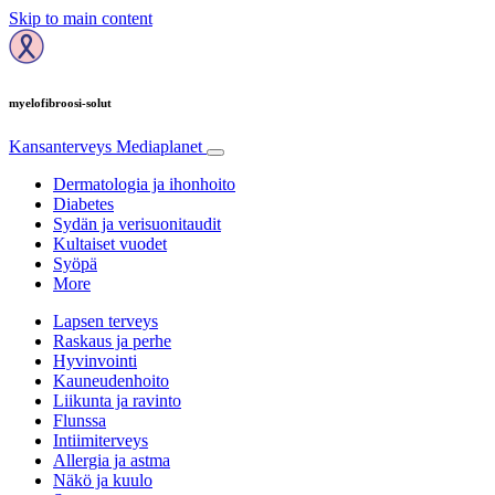
Skip to main content
myelofibroosi-solut
Kansanterveys
Mediaplanet
Dermatologia ja ihonhoito
Diabetes
Sydän ja verisuonitaudit
Kultaiset vuodet
Syöpä
More
Lapsen terveys
Raskaus ja perhe
Hyvinvointi
Kauneudenhoito
Liikunta ja ravinto
Flunssa
Intiimiterveys
Allergia ja astma
Näkö ja kuulo