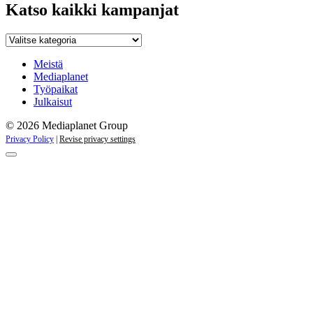
Katso kaikki kampanjat
Katso
kaikki
kampanjat
Meistä
Mediaplanet
Työpaikat
Julkaisut
© 2026 Mediaplanet Group
Privacy Policy
|
Revise privacy settings