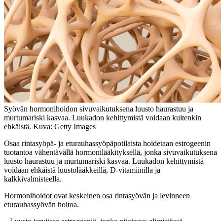
Syövän hormonihoidon sivuvaikutuksena luusto haurastuu ja
murtumariski kasvaa. Luukadon kehittymistä voidaan kuitenkin
ehkäistä. Kuva: Getty Images
Osaa rintasyöpä- ja eturauhassyöpäpotilaista hoidetaan estrogeenin
tuotantoa vähentävällä hormonilääkityksellä, jonka sivuvaikutuksena
luusto haurastuu ja murtumariski kasvaa. Luukadon kehittymistä
voidaan ehkäistä luustolääkkeillä, D-vitamiinilla ja
kalkkivalmisteella.
Hormonihoidot ovat keskeinen osa rintasyövän ja levinneen
eturauhassyövän hoitoa.