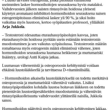
– Luusto tarvitsee estrogeeniä, jonka pitoisuus elimistössä
useimmiten laskee hormonihoitojen seurauksena hyvin matalaksi.
Vaihdevuosien jälkeen naisten rintasyövän hoidossa yleisesti
käytetyn aromataasi-inhibiittori-hormonihoidon seurauksena naisen
estrogeenipitoisuus elimistössä laskee yli 90 %, ja siksi hoito
vaikuttaa myös luustoon, kertoo syöpätautien professori, ylilääkäri
Arja Jukkola
.
– Testosteroni edesauttaa eturauhassyöpäsolujen kasvua, joten
eturauhassyövän hoidossa pyritään usein estämään testosteronin
muodostuminen ja sen vaikutus syöpäsolussa. Testosteronin määrän
romahtaessa myös estrogeenin määrä elimistössä vähenee, joten
hormonihoidon seurauksena luumassa heikkenee ja murtumariski
lisääntyy, urologi Antti Kaipia jatkaa.
Luumassan vähenemistä ja osteoporoosin kehittymistä voidaan
ehkäistä luustolääkkeellä ja tarvittaessa D-vitamiinilisällä.
– Hormonihoidon aikaisella luustolääkityksellä on todettu merkittävä
osteoporoosia ja murtumariskiä vähentävä vaikutus. Lisäksi
rintasyöpäpotilaiden kohdalla luustoa hoitavan lääkkeen on todettu
pienentävän luustoetäpesäkkeiden muodostumista ja vähentävän
rintasyöpäkuolleisuutta vaihdevuodet ylittäneillä naisilla, Jukkola
sanoo.
Hormonihoidon päätyttyä myös osteoporoosin kehittyminen lakkaa.