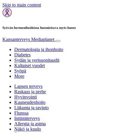
Skip to main content
Syövän hormonihoidoissa huomioitava myös luusto
Kansanterveys
Mediaplanet
Dermatologia ja ihonhoito
Diabetes
Sydän ja verisuonitaudit
Kultaiset vuodet
Syöpä
More
Lapsen terveys
Raskaus ja perhe
Hyvinvointi
Kauneudenhoito
Liikunta ja ravinto
Flunssa
Intiimiterveys
Allergia ja astma
Näkö ja kuulo