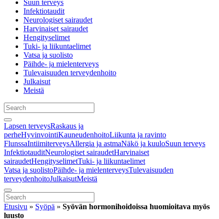
Suun terveys
Infektiotaudit
Neurologiset sairaudet
Harvinaiset sairaudet
Hengityselimet
Tuki- ja liikuntaelimet
Vatsa ja suolisto
Päihde- ja mielenterveys
Tulevaisuuden terveydenhoito
Julkaisut
Meistä
Lapsen terveys
Raskaus ja
perhe
Hyvinvointi
Kauneudenhoito
Liikunta ja ravinto
Flunssa
Intiimiterveys
Allergia ja astma
Näkö ja kuulo
Suun terveys
Infektiotaudit
Neurologiset sairaudet
Harvinaiset
sairaudet
Hengityselimet
Tuki- ja liikuntaelimet
Vatsa ja suolisto
Päihde- ja mielenterveys
Tulevaisuuden
terveydenhoito
Julkaisut
Meistä
Etusivu
»
Syöpä
»
Syövän hormonihoidoissa huomioitava myös
luusto