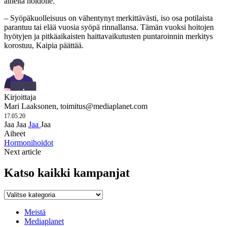
aiheita hoidolle.
– Syöpäkuolleisuus on vähentynyt merkittävästi, iso osa potilaista
parantuu tai elää vuosia syöpä rinnallansa. Tämän vuoksi hoitojen
hyötyjen ja pitkäaikaisten haittavaikutusten puntaroinnin merkitys
korostuu, Kaipia päättää.
Kirjoittaja
Mari Laaksonen,
toimitus@mediaplanet.com
17.05.20
Jaa
Jaa
Jaa
Jaa
Aiheet
Hormonihoidot
Next article
Katso kaikki kampanjat
Katso
kaikki
kampanjat
Meistä
Mediaplanet