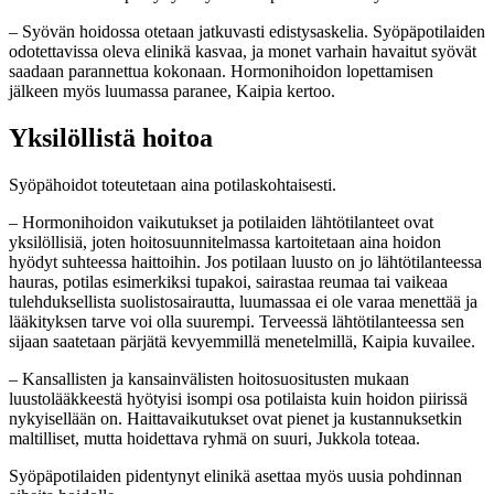
– Syövän hoidossa otetaan jatkuvasti edistysaskelia. Syöpäpotilaiden
odotettavissa oleva elinikä kasvaa, ja monet varhain havaitut syövät
saadaan parannettua kokonaan. Hormonihoidon lopettamisen
jälkeen myös luumassa paranee, Kaipia kertoo.
Yksilöllistä hoitoa
Syöpähoidot toteutetaan aina potilaskohtaisesti.
– Hormonihoidon vaikutukset ja potilaiden lähtötilanteet ovat
yksilöllisiä, joten hoitosuunnitelmassa kartoitetaan aina hoidon
hyödyt suhteessa haittoihin. Jos potilaan luusto on jo lähtötilanteessa
hauras, potilas esimerkiksi tupakoi, sairastaa reumaa tai vaikeaa
tulehduksellista suolistosairautta, luumassaa ei ole varaa menettää ja
lääkityksen tarve voi olla suurempi. Terveessä lähtötilanteessa sen
sijaan saatetaan pärjätä kevyemmillä menetelmillä, Kaipia kuvailee.
– Kansallisten ja kansainvälisten hoitosuositusten mukaan
luustolääkkeestä hyötyisi isompi osa potilaista kuin hoidon piirissä
nykyisellään on. Haittavaikutukset ovat pienet ja kustannuksetkin
maltilliset, mutta hoidettava ryhmä on suuri, Jukkola toteaa.
Syöpäpotilaiden pidentynyt elinikä asettaa myös uusia pohdinnan