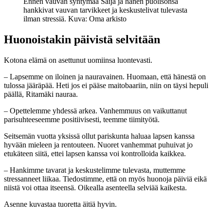
Ennen vauvan syntymää Saija ja hänen puolisonsa
hankkivat vauvan tarvikkeet ja keskustelivat tulevasta
ilman stressiä. Kuva: Oma arkisto
Huonoistakin päivistä selvitään
Kotona elämä on asettunut uomiinsa luontevasti.
– Lapsemme on iloinen ja nauravainen. Huomaan, että hänestä on
tulossa jääräpää. Heti jos ei pääse maitobaariin, niin on täysi hepuli
päällä, Ritamäki nauraa.
– Opettelemme yhdessä arkea. Vanhemmuus on vaikuttanut
parisuhteeseemme positiivisesti, teemme tiimityötä.
Seitsemän vuotta yksissä ollut pariskunta haluaa lapsen kanssa
hyvään mieleen ja rentouteen. Nuoret vanhemmat puhuivat jo
etukäteen siitä, ettei lapsen kanssa voi kontrolloida kaikkea.
– Hankimme tavarat ja keskustelimme tulevasta, muttemme
stressanneet liikaa. Tiedostimme, että on myös huonoja päiviä eikä
niistä voi ottaa itseensä. Oikealla asenteella selviää kaikesta.
Asenne kuvastaa tuoretta äitiä hyvin.