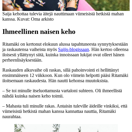
Saija kehottaa tulevia äitejä nauttimaan viimeisistä hetkistä mahan
kanssa. Kuvat: Oma arkisto
Ihmeellinen naisen keho
Ritamäki on kertonut elokuun alussa tapahtuneesta synnytyksestään
ja raskautensa vaiheista myös
Saijis-blogissaan
. Hän kertoo olleensa
iloisesti yllättynyt siitä, kuinka innoissaan lukijat ovat olleet hänen
perheenlisäyksestään.
Raskauden alkuvaihe oli raskas, sillä pahoinvointi ei hellittänyt
ensimmäiseen 12 viikkoon. Kun olo viimein helpotti pääsi Ritamäki
iloitsemaan raskaudesta. Hän nautti kehonsa muutoksista.
– Se toi minulle itseluottamusta vartaloni suhteen. Oli ihmeellistä
nähdä kuinka naisen keho toimii.
– Mahasta tuli minulle rakas. Antaisin tuleville äideille vinkiksi, että
viimeisistä hetkistä mahan kanssa kannattaa nauttia, Ritamäki
naurahtaa.