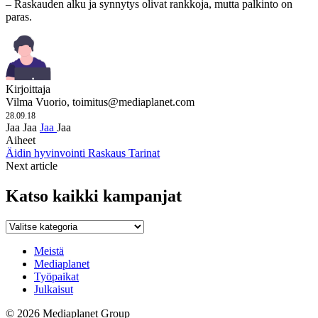
– Raskauden alku ja synnytys olivat rankkoja, mutta palkinto on
paras.
Kirjoittaja
Vilma Vuorio,
toimitus@mediaplanet.com
28.09.18
Jaa
Jaa
Jaa
Jaa
Aiheet
Äidin hyvinvointi
Raskaus
Tarinat
Next article
Katso kaikki kampanjat
Katso
kaikki
kampanjat
Meistä
Mediaplanet
Työpaikat
Julkaisut
© 2026 Mediaplanet Group