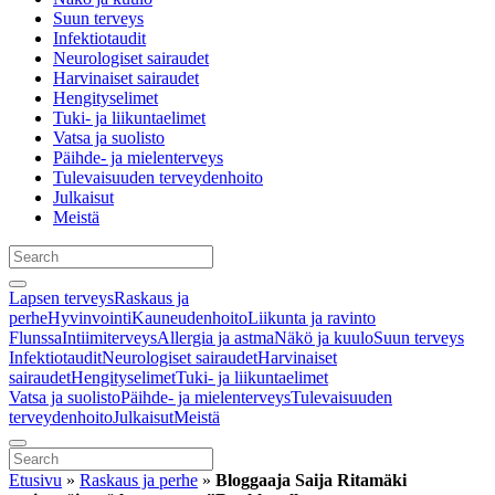
Suun terveys
Infektiotaudit
Neurologiset sairaudet
Harvinaiset sairaudet
Hengityselimet
Tuki- ja liikuntaelimet
Vatsa ja suolisto
Päihde- ja mielenterveys
Tulevaisuuden terveydenhoito
Julkaisut
Meistä
Lapsen terveys
Raskaus ja
perhe
Hyvinvointi
Kauneudenhoito
Liikunta ja ravinto
Flunssa
Intiimiterveys
Allergia ja astma
Näkö ja kuulo
Suun terveys
Infektiotaudit
Neurologiset sairaudet
Harvinaiset
sairaudet
Hengityselimet
Tuki- ja liikuntaelimet
Vatsa ja suolisto
Päihde- ja mielenterveys
Tulevaisuuden
terveydenhoito
Julkaisut
Meistä
Etusivu
»
Raskaus ja perhe
»
Bloggaaja Saija Ritamäki