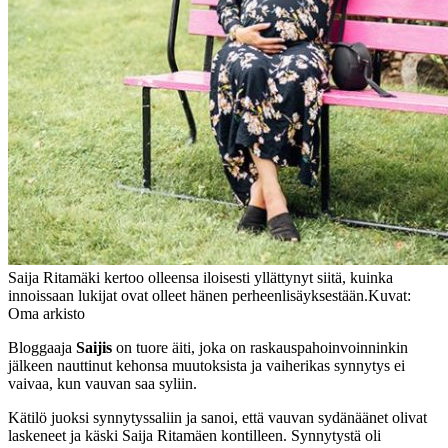
Saija Ritamäki kertoo olleensa iloisesti yllättynyt siitä, kuinka
innoissaan lukijat ovat olleet hänen perheenlisäyksestään.Kuvat:
Oma arkisto
Bloggaaja
Saijis
on tuore äiti, joka on raskauspahoinvoinninkin
jälkeen nauttinut kehonsa muutoksista ja vaiherikas synnytys ei
vaivaa, kun vauvan saa syliin.
Kätilö juoksi synnytyssaliin ja sanoi, että vauvan sydänäänet olivat
laskeneet ja käski Saija Ritamäen kontilleen. Synnytystä oli