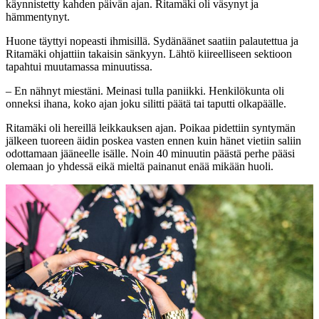
käynnistetty kahden päivän ajan. Ritamäki oli väsynyt ja
hämmentynyt.
Huone täyttyi nopeasti ihmisillä. Sydänäänet saatiin palautettua ja
Ritamäki ohjattiin takaisin sänkyyn. Lähtö kiireelliseen sektioon
tapahtui muutamassa minuutissa.
– En nähnyt miestäni. Meinasi tulla paniikki. Henkilökunta oli
onneksi ihana, koko ajan joku silitti päätä tai taputti olkapäälle.
Ritamäki oli hereillä leikkauksen ajan. Poikaa pidettiin syntymän
jälkeen tuoreen äidin poskea vasten ennen kuin hänet vietiin saliin
odottamaan jääneelle isälle. Noin 40 minuutin päästä perhe pääsi
olemaan jo yhdessä eikä mieltä painanut enää mikään huoli.