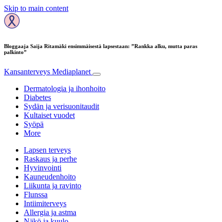
Skip to main content
Bloggaaja Saija Ritamäki ensimmäisestä lapsestaan: ”Rankka alku, mutta paras
palkinto”
Kansanterveys
Mediaplanet
Dermatologia ja ihonhoito
Diabetes
Sydän ja verisuonitaudit
Kultaiset vuodet
Syöpä
More
Lapsen terveys
Raskaus ja perhe
Hyvinvointi
Kauneudenhoito
Liikunta ja ravinto
Flunssa
Intiimiterveys
Allergia ja astma
Näkö ja kuulo