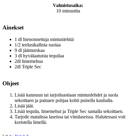
Valmistusaika:
10 minuuttia
Ainekset
1 dl hienonnettuja mintunlehtiä
1/2 teelusikallista suolaa
9 dl jäämurskaa
3 dl hyvälaatuista tequilaa
2dl limemehua
2dl Triple Sec
Ohjeet
Lisää kannuun tai tarjoiluastiaan mintunlehdet ja suola
sekoittaen ja painaen pohjaa kohti puisella kauhalla.
Lisää jäät.
Lisää tequila, limemehut ja Triple Sec samalla sekoittaen.
Tarjoile matalissa laseissa tai viinilaseissa. Halutessasi voit
koristella limellä.