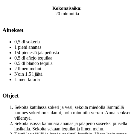
Kokonaisaika:
20 minuuttia
Ainekset
0,5 dl sokeria
1 pieni ananas
1/4 pienestä jalapeñosta
0,5 dl añejo tequilaa
0,5 dl blanco tequila
2 limen mehut
Noin 1,5 l jäitä
Limen kuorta
Ohjeet
Sekoita kattilassa sokeri ja vesi, sekoita miedolla lämmöllä
kunnes sokeri on sulanut, noin minuutin verran. Anna seoksen
viilentyä.
Sekoita isossa kannussa ananas ja jalapeño soseeksi puisella
lusikalla. Sekoita sekaan tequilat ja limen mehu.