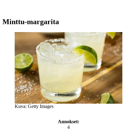
Minttu-margarita
Kuva: Getty Images
Annokset:
4