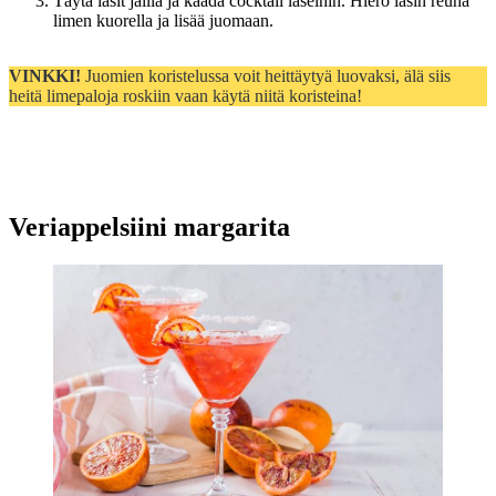
Täytä lasit jäillä ja kaada cocktail laseihin. Hiero lasin reuna
limen kuorella ja lisää juomaan.
VINKKI!
Juomien koristelussa voit heittäytyä luovaksi, älä siis
heitä limepaloja roskiin vaan käytä niitä koristeina!
Veriappelsiini margarita