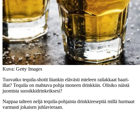
Kuva: Getty Images
Tuovatko tequila-shotit liiankin elävästi mieleen railakkaat baari-
illat? Tequila on mahtava pohja moneen drinkkiin. Olisiko näistä
juomista suosikkidrinkeiksesi?
Nappaa talteen neljä tequila-pohjaista drinkkireseptiä millä hurmaat
varmasti jokaisen juhlavieraan.