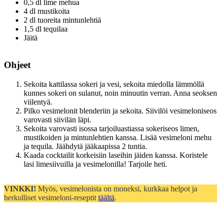
0,5 dl lime mehua
4 dl mustikoita
2 dl tuoreita mintunlehtiä
1,5 dl tequilaa
Jäitä
Ohjeet
Sekoita kattilassa sokeri ja vesi, sekoita miedolla lämmöllä
kunnes sokeri on sulanut, noin minuutin verran. Anna seoksen
viilentyä.
Pilko vesimelonit blenderiin ja sekoita. Siivilöi vesimeloniseos
varovasti siivilän läpi.
Sekoita varovasti isossa tarjoiluastiassa sokeriseos limen,
mustikoiden ja mintunlehtien kanssa. Lisää vesimeloni mehu
ja tequila. Jäähdytä jääkaapissa 2 tuntia.
Kaada cocktailit korkeisiin laseihin jäiden kanssa. Koristele
lasi limesiivuilla ja vesimelonilla! Tarjoile heti.
VINKKI!
Myös, vesimelonista on moneksi, kurkkaa helpot ja
herkulliset vesimeloni-reseptit
täältä
.