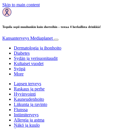
Skip to main content
Tequila sopii muuhunkin kuin shotteihin – testaa 4 herkullista drinkkiä!
Kansanterveys
Mediaplanet
Dermatologia ja ihonhoito
Diabetes
Sydän ja verisuonitaudit
Kultaiset vuodet
Syöpä
More
Lapsen terveys
Raskaus ja perhe
Hyvinvointi
Kauneudenhoito
Liikunta ja ravinto
Flunssa
Intiimiterveys
Allergia ja astma
Näkö ja kuulo