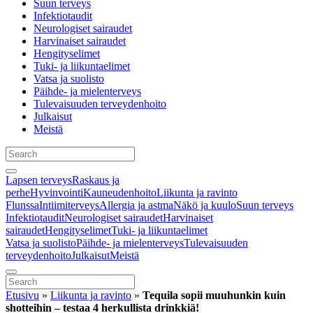
Suun terveys
Infektiotaudit
Neurologiset sairaudet
Harvinaiset sairaudet
Hengityselimet
Tuki- ja liikuntaelimet
Vatsa ja suolisto
Päihde- ja mielenterveys
Tulevaisuuden terveydenhoito
Julkaisut
Meistä
Lapsen terveys
Raskaus ja
perhe
Hyvinvointi
Kauneudenhoito
Liikunta ja ravinto
Flunssa
Intiimiterveys
Allergia ja astma
Näkö ja kuulo
Suun terveys
Infektiotaudit
Neurologiset sairaudet
Harvinaiset
sairaudet
Hengityselimet
Tuki- ja liikuntaelimet
Vatsa ja suolisto
Päihde- ja mielenterveys
Tulevaisuuden
terveydenhoito
Julkaisut
Meistä
Etusivu
»
Liikunta ja ravinto
»
Tequila sopii muuhunkin kuin
shotteihin – testaa 4 herkullista drinkkiä!