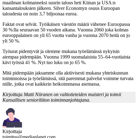
maailman kolmanneksi suurin talous heti Kiinan ja USA:n
kansantalouksien jälkeen. Silver Economyn osuus Euroopan
taloudesta on noin 3,7 biljoonaa euroa.
Faktat ovat selvät. Työikäisen väestön määrä vähenee Euroopassa
30 %:lla seuraavan 50 vuoden aikana. Vuonna 2060 joka kolmas
eurooppalainen on yli 65 vuotta vanha ja vuonna 2070 heitä on jo
yli 50 %.
Työurat pidentyvät ja olemme mukana työelämässä nykyisin
aiempaa pidempään. Vuonna 1999 suomalaisista 55–64-vuotiaista
kävi työssä 41 %. Nyt tuo luku on jo 65 %.
Mitä pidempään jaksamme olla aktiivisesti mukana yhteiskunnan
toiminnoissa ja työelämässä, sitä paremmat palvelut voimme turvata
niille, jotka ovat kaikkein heikoimmassa asemassa.
Kirjoittaja Matti Niiranen on valtiotieteiden maisteri ja toimii
Kansallisen senioriliiton toiminnanjohtajana.
Kirjoittaja
toimitus@mediaplanet.com