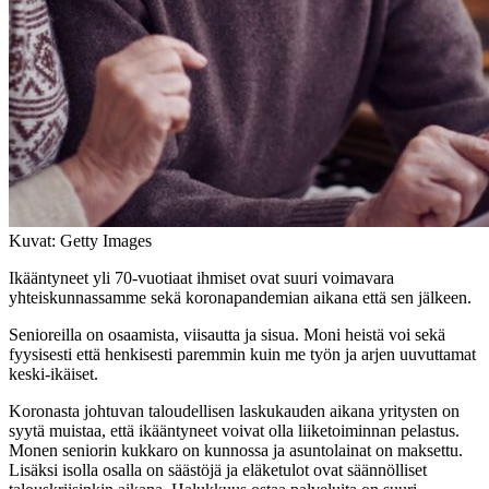
Kuvat: Getty Images
Ikääntyneet yli 70-vuotiaat ihmiset ovat suuri voimavara
yhteiskunnassamme sekä koronapandemian aikana että sen jälkeen.
Senioreilla on osaamista, viisautta ja sisua. Moni heistä voi sekä
fyysisesti että henkisesti paremmin kuin me työn ja arjen uuvuttamat
keski-ikäiset.
Koronasta johtuvan taloudellisen laskukauden aikana yritysten on
syytä muistaa, että ikääntyneet voivat olla liiketoiminnan pelastus.
Monen seniorin kukkaro on kunnossa ja asuntolainat on maksettu.
Lisäksi isolla osalla on säästöjä ja eläketulot ovat säännölliset