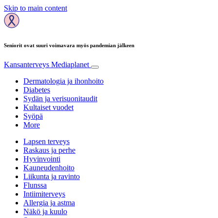
Skip to main content
Seniorit ovat suuri voimavara myös pandemian jälkeen
Kansanterveys
Mediaplanet
Dermatologia ja ihonhoito
Diabetes
Sydän ja verisuonitaudit
Kultaiset vuodet
Syöpä
More
Lapsen terveys
Raskaus ja perhe
Hyvinvointi
Kauneudenhoito
Liikunta ja ravinto
Flunssa
Intiimiterveys
Allergia ja astma
Näkö ja kuulo