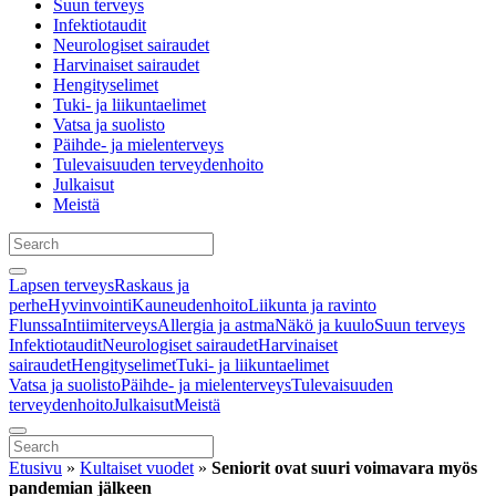
Suun terveys
Infektiotaudit
Neurologiset sairaudet
Harvinaiset sairaudet
Hengityselimet
Tuki- ja liikuntaelimet
Vatsa ja suolisto
Päihde- ja mielenterveys
Tulevaisuuden terveydenhoito
Julkaisut
Meistä
Lapsen terveys
Raskaus ja
perhe
Hyvinvointi
Kauneudenhoito
Liikunta ja ravinto
Flunssa
Intiimiterveys
Allergia ja astma
Näkö ja kuulo
Suun terveys
Infektiotaudit
Neurologiset sairaudet
Harvinaiset
sairaudet
Hengityselimet
Tuki- ja liikuntaelimet
Vatsa ja suolisto
Päihde- ja mielenterveys
Tulevaisuuden
terveydenhoito
Julkaisut
Meistä
Etusivu
»
Kultaiset vuodet
»
Seniorit ovat suuri voimavara myös
pandemian jälkeen