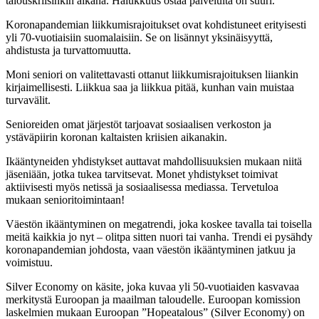
talouskriisinkin aikana. Halukkuus ostaa palveluita on suuri.
Koronapandemian liikkumisrajoitukset ovat kohdistuneet erityisesti
yli 70-vuotiaisiin suomalaisiin. Se on lisännyt yksinäisyyttä,
ahdistusta ja turvattomuutta.
Moni seniori on valitettavasti ottanut liikkumisrajoituksen liiankin
kirjaimellisesti. Liikkua saa ja liikkua pitää, kunhan vain muistaa
turvavälit.
Senioreiden omat järjestöt tarjoavat sosiaalisen verkoston ja
ystäväpiirin koronan kaltaisten kriisien aikanakin.
Ikääntyneiden yhdistykset auttavat mahdollisuuksien mukaan niitä
jäseniään, jotka tukea tarvitsevat. Monet yhdistykset toimivat
aktiivisesti myös netissä ja sosiaalisessa mediassa. Tervetuloa
mukaan senioritoimintaan!
Väestön ikääntyminen on megatrendi, joka koskee tavalla tai toisella
meitä kaikkia jo nyt – olitpa sitten nuori tai vanha. Trendi ei pysähdy
koronapandemian johdosta, vaan väestön ikääntyminen jatkuu ja
voimistuu.
Silver Economy on käsite, joka kuvaa yli 50-vuotiaiden kasvavaa
merkitystä Euroopan ja maailman taloudelle. Euroopan komission
laskelmien mukaan Euroopan ”Hopeatalous” (Silver Economy) on