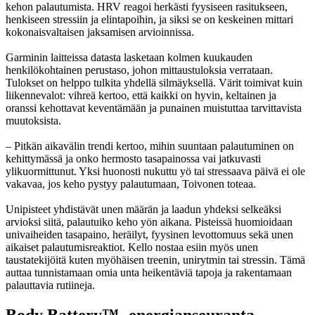
kehon palautumista. HRV reagoi herkästi fyysiseen rasitukseen,
henkiseen stressiin ja elintapoihin, ja siksi se on keskeinen mittari
kokonaisvaltaisen jaksamisen arvioinnissa.
Garminin laitteissa datasta lasketaan kolmen kuukauden
henkilökohtainen perustaso, johon mittaustuloksia verrataan.
Tulokset on helppo tulkita yhdellä silmäyksellä. Värit toimivat kuin
liikennevalot: vihreä kertoo, että kaikki on hyvin, keltainen ja
oranssi kehottavat keventämään ja punainen muistuttaa tarvittavista
muutoksista.
– Pitkän aikavälin trendi kertoo, mihin suuntaan palautuminen on
kehittymässä ja onko hermosto tasapainossa vai jatkuvasti
ylikuormittunut. Yksi huonosti nukuttu yö tai stressaava päivä ei ole
vakavaa, jos keho pystyy palautumaan, Toivonen toteaa.
Unipisteet yhdistävät unen määrän ja laadun yhdeksi selkeäksi
arvioksi siitä, palautuiko keho yön aikana. Pisteissä huomioidaan
univaiheiden tasapaino, heräilyt, fyysinen levottomuus sekä unen
aikaiset palautumisreaktiot. Kello nostaa esiin myös unen
taustatekijöitä kuten myöhäisen treenin, unirytmin tai stressin. Tämä
auttaa tunnistamaan omia unta heikentäviä tapoja ja rakentamaan
palauttavia rutiineja.