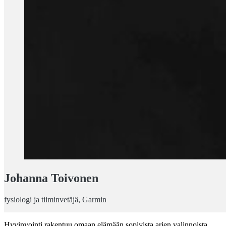
Johanna Toivonen
fysiologi ja tiiminvetäjä, Garmin
Hyvinvointi rakentuu omaan elämään sopivista arjen valinnoista.