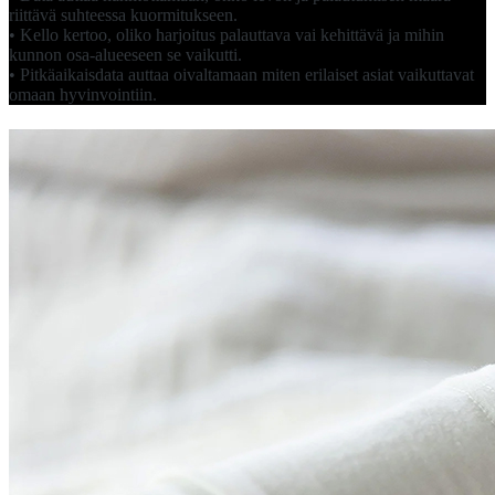
riittävä suhteessa kuormitukseen.
• Kello kertoo, oliko harjoitus palauttava vai kehittävä ja mihin
kunnon osa-alueeseen se vaikutti.
• Pitkäaikaisdata auttaa oivaltamaan miten erilaiset asiat vaikuttavat
omaan hyvinvointiin.