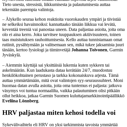
Tieto unesta, stressistä, liikkumisesta ja palautumisesta auttaa
tekemään parempia valintoja.
– Älykello seuraa kehon reaktioita vuorokauden ympäri ja tiivistää
ne selkeiksi havainnoiksi: kannattaako tänään liikkua vai levätä,
keventää treeniä vai panostaa uneen. Data paljastaa asioita, joita oma
olo ei aina kerro. Joku tarvitsee tuuppauksen aktiivisuuteen, toinen
taas muistutuksen rauhoittumisesta. Kello auttaa tunnistamaan omat
rutiinit, pysähtymään ja valitsemaan sen, mikä tukee jaksamista juuri
tänään, kertoo fysiologi ja tiiminvetäjä
Johanna Toivonen
, Garmin
Jyväskylä.
– Aiemmin käyttäjä sai yksittäisiä lukemia kuten sykkeen tai
askelmäärän. Kun laadukasta dataa kerätään 24/7, muodostuu
henkilökohtainen perustaso ja tarkka kokonaiskuva arjesta. Tämä
auttaa ymmärtämään, mitä ovat valintojen syy-seuraussuhteet. Moni
huomaa datan avulla asioita, joita oma tuntemus ei paljasta: jatkuva
väsymys voi tuntua normaalilta, vaikka palautuminen olisi pitkään
ollut heikkoa, jatkaa Garmin Suomen kuluttajamarkkinointipäällikkö
Eveliina Lönnberg
.
HRV paljastaa miten kehosi todella voi
Sykevälivaihtelu eli HRV on yksi tarkimmista tavoista ymmärtää