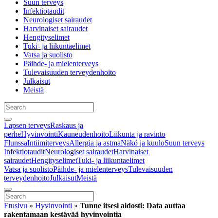
Suun terveys
Infektiotaudit
Neurologiset sairaudet
Harvinaiset sairaudet
Hengityselimet
Tuki- ja liikuntaelimet
Vatsa ja suolisto
Päihde- ja mielenterveys
Tulevaisuuden terveydenhoito
Julkaisut
Meistä
Lapsen terveys
Raskaus ja
perhe
Hyvinvointi
Kauneudenhoito
Liikunta ja ravinto
Flunssa
Intiimiterveys
Allergia ja astma
Näkö ja kuulo
Suun terveys
Infektiotaudit
Neurologiset sairaudet
Harvinaiset
sairaudet
Hengityselimet
Tuki- ja liikuntaelimet
Vatsa ja suolisto
Päihde- ja mielenterveys
Tulevaisuuden
terveydenhoito
Julkaisut
Meistä
Etusivu
»
Hyvinvointi
»
Tunne itsesi aidosti: Data auttaa
rakentamaan kestävää hyvinvointia