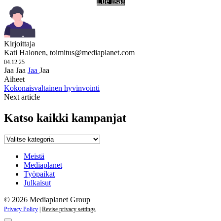
Lue lisää
Kirjoittaja
Kati Halonen,
toimitus@mediaplanet.com
04.12.25
Jaa
Jaa
Jaa
Jaa
Aiheet
Kokonaisvaltainen hyvinvointi
Next article
Katso kaikki kampanjat
Katso
kaikki
kampanjat
Meistä
Mediaplanet
Työpaikat
Julkaisut
© 2026 Mediaplanet Group
Privacy Policy
|
Revise privacy settings