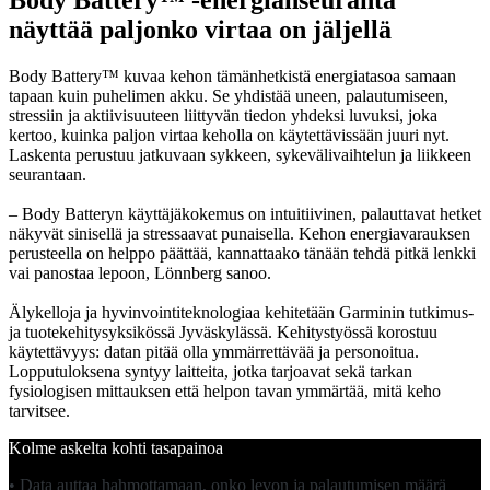
Body Battery™ -energianseuranta
näyttää paljonko virtaa on jäljellä
Body Battery™ kuvaa kehon tämänhetkistä energiatasoa samaan
tapaan kuin puhelimen akku. Se yhdistää uneen, palautumiseen,
stressiin ja aktiivisuuteen liittyvän tiedon yhdeksi luvuksi, joka
kertoo, kuinka paljon virtaa keholla on käytettävissään juuri nyt.
Laskenta perustuu jatkuvaan sykkeen, sykevälivaihtelun ja liikkeen
seurantaan.
– Body Batteryn käyttäjäkokemus on intuitiivinen, palauttavat hetket
näkyvät sinisellä ja stressaavat punaisella. Kehon energiavarauksen
perusteella on helppo päättää, kannattaako tänään tehdä pitkä lenkki
vai panostaa lepoon, Lönnberg sanoo.
Älykelloja ja hyvinvointiteknologiaa kehitetään Garminin tutkimus-
ja tuotekehitysyksikössä Jyväskylässä. Kehitystyössä korostuu
käytettävyys: datan pitää olla ymmärrettävää ja personoitua.
Lopputuloksena syntyy laitteita, jotka tarjoavat sekä tarkan
fysiologisen mittauksen että helpon tavan ymmärtää, mitä keho
tarvitsee.
Kolme askelta kohti tasapainoa
• Data auttaa hahmottamaan, onko levon ja palautumisen määrä