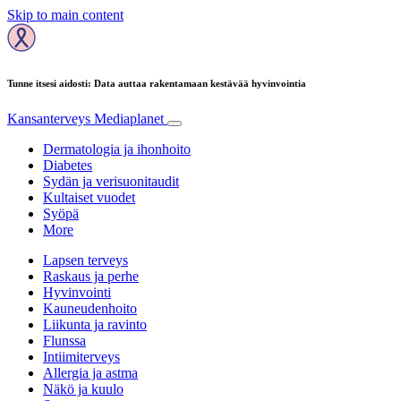
Skip to main content
Tunne itsesi aidosti: Data auttaa rakentamaan kestävää hyvinvointia
Kansanterveys
Mediaplanet
Dermatologia ja ihonhoito
Diabetes
Sydän ja verisuonitaudit
Kultaiset vuodet
Syöpä
More
Lapsen terveys
Raskaus ja perhe
Hyvinvointi
Kauneudenhoito
Liikunta ja ravinto
Flunssa
Intiimiterveys
Allergia ja astma
Näkö ja kuulo