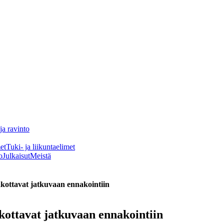
ja ravinto
et
Tuki- ja liikuntaelimet
o
Julkaisut
Meistä
akottavat jatkuvaan ennakointiin
akottavat jatkuvaan ennakointiin