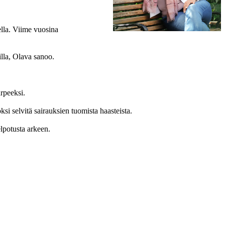
ella. Viime vuosina
illa, Olava sanoo.
arpeeksi.
i selvitä sairauksien tuomista haasteista.
elpotusta arkeen.