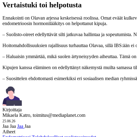
Vertaistuki toi helpotusta
Ennakointi on Olavan arjessa keskeisessä roolissa. Omat eväät kulkev
endometrioosin hormonilääkitys on helpottanut kipuja.
– Suolisto-oireet edellyttävät silti jatkuvaa hallintaa ja sopeutumista.
Hoitomahdollisuuksien rajallisuus turhauttaa Olavaa, sillä IBS:ään ei ole
– Haluaisin ymmärtää, mikä suolen ärtyneisyyden aiheuttaa. Tämä on hyvi
Kipujen kanssa eläminen on edellyttänyt näkemystä muilta samassa tila
– Suosittelen ehdottomasti esimerkiksi eri sosiaalisen median ryhmissä t
Kirjoittaja
Mikaela Katro,
toimitus@mediaplanet.com
25.06.26
Jaa
Jaa
Jaa
Jaa
Aiheet