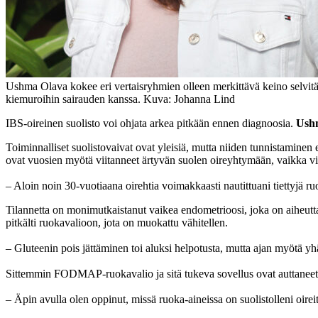
Ushma Olava kokee eri vertaisryhmien olleen merkittävä keino selvitä 
kiemuroihin sairauden kanssa. Kuva: Johanna Lind
IBS-oireinen suolisto voi ohjata arkea pitkään ennen diagnoosia.
Ush
Toiminnalliset suolistovaivat ovat yleisiä, mutta niiden tunnistaminen 
ovat vuosien myötä viitanneet ärtyvän suolen oireyhtymään, vaikka vir
– Aloin noin 30-vuotiaana oirehtia voimakkaasti nautittuani tiettyjä ruo
Tilannetta on monimutkaistanut vaikea endometrioosi, joka on aiheuttan
pitkälti ruokavalioon, jota on muokattu vähitellen.
– Gluteenin pois jättäminen toi aluksi helpotusta, mutta ajan myötä yh
Sittemmin FODMAP-ruokavalio ja sitä tukeva sovellus ovat auttaneet h
– Äpin avulla olen oppinut, missä ruoka-aineissa on suolistolleni oireit