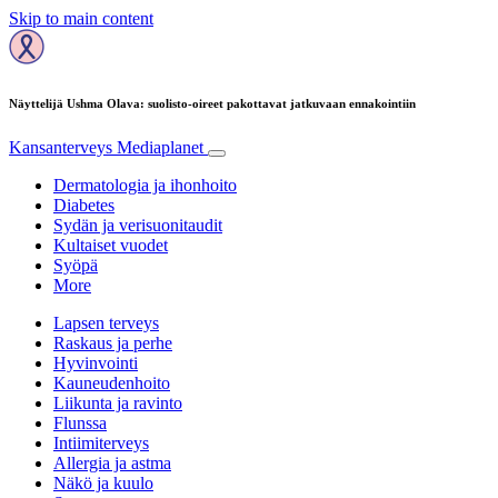
Skip to main content
Näyttelijä Ushma Olava: suolisto-oireet pakottavat jatkuvaan ennakointiin
Kansanterveys
Mediaplanet
Dermatologia ja ihonhoito
Diabetes
Sydän ja verisuonitaudit
Kultaiset vuodet
Syöpä
More
Lapsen terveys
Raskaus ja perhe
Hyvinvointi
Kauneudenhoito
Liikunta ja ravinto
Flunssa
Intiimiterveys
Allergia ja astma
Näkö ja kuulo