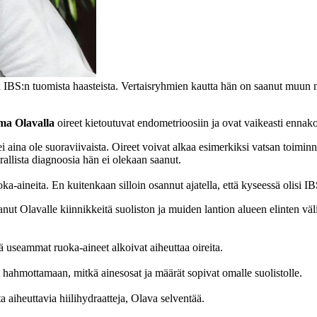
IBS:n tuomista haasteista. Vertaisryhmien kautta hän on saanut muun mu
ma Olavalla
oireet kietoutuvat endometrioosiin ja ovat vaikeasti ennako
ei aina ole suoraviivaista. Oireet voivat alkaa esimerkiksi vatsan toiminn
allista diagnoosia hän ei olekaan saanut.
ka-aineita. En kuitenkaan silloin osannut ajatella, että kyseessä olisi I
ut Olavalle kiinnikkeitä suoliston ja muiden lantion alueen elinten väli
ä useammat ruoka-aineet alkoivat aiheuttaa oireita.
ahmottamaan, mitkä ainesosat ja määrät sopivat omalle suolistolle.
a aiheuttavia hiilihydraatteja, Olava selventää.