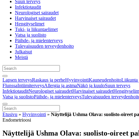
Suun terveys
Infektiotaudit
Neurologiset sairaudet
Harvinaiset sairaudet
Hengityselimet
Tuki- ja liikuntaelimet
Vatsa ja suolisto
Päihde- ja mielenterveys
Tulevaisuuden terveydenhoito
Julkaisut
Meistä
Lapsen terveys
Raskaus ja perhe
Hyvinvointi
Kauneudenhoito
Liikunta 
Flunssa
Intiimiterveys
Allergia ja astma
Näkö ja kuulo
Suun terveys
Infektiotaudit
Neurologiset sairaudet
Harvinaiset sairaudet
Hengityselim
Vatsa ja suolisto
Päihde- ja mielenterveys
Tulevaisuuden terveydenhoit
Etusivu
»
Hyvinvointi
»
Näyttelijä Ushma Olava: suolisto-oireet p
Endometrioosi
Näyttelijä Ushma Olava: suolisto-oireet p