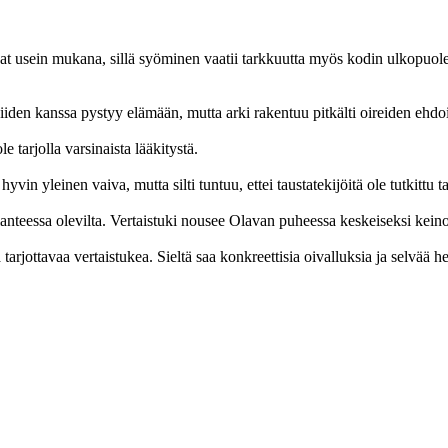
at usein mukana, sillä syöminen vaatii tarkkuutta myös kodin ulkopuol
 Niiden kanssa pystyy elämään, mutta arki rakentuu pitkälti oireiden ehdo
 tarjolla varsinaista lääkitystä.
n yleinen vaiva, mutta silti tuntuu, ettei taustatekijöitä ole tutkittu t
nteessa olevilta. Vertaistuki nousee Olavan puheessa keskeiseksi keinoks
arjottavaa vertaistukea. Sieltä saa konkreettisia oivalluksia ja selvää h