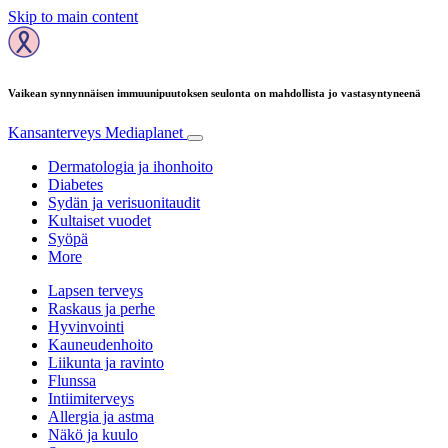
Skip to main content
Vaikean synnynnäisen immuunipuutoksen seulonta on mahdollista jo vastasyntyneenä
Kansanterveys
Mediaplanet
Dermatologia ja ihonhoito
Diabetes
Sydän ja verisuonitaudit
Kultaiset vuodet
Syöpä
More
Lapsen terveys
Raskaus ja perhe
Hyvinvointi
Kauneudenhoito
Liikunta ja ravinto
Flunssa
Intiimiterveys
Allergia ja astma
Näkö ja kuulo