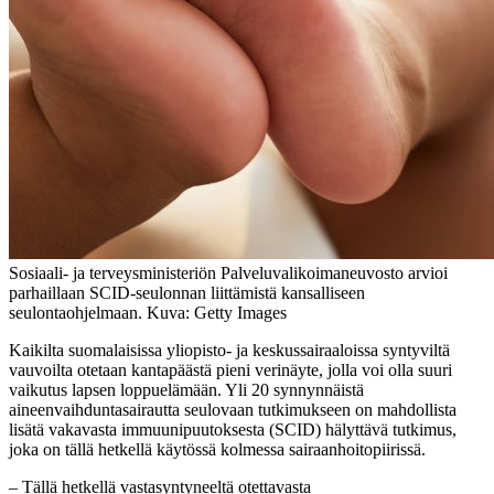
Sosiaali- ja terveysministeriön Palveluvalikoimaneuvosto arvioi
parhaillaan SCID-seulonnan liittämistä kansalliseen
seulontaohjelmaan. Kuva: Getty Images
Kaikilta suomalaisissa yliopisto- ja keskussairaaloissa syntyviltä
vauvoilta otetaan kantapäästä pieni verinäyte, jolla voi olla suuri
vaikutus lapsen loppuelämään. Yli 20 synnynnäistä
aineenvaihduntasairautta seulovaan tutkimukseen on mahdollista
lisätä vakavasta immuunipuutoksesta (SCID) hälyttävä tutkimus,
joka on tällä hetkellä käytössä kolmessa sairaanhoitopiirissä.
– Tällä hetkellä vastasyntyneeltä otettavasta