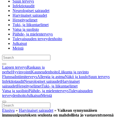
Suun terveys
Infektiotaudit
Neurologiset sairaudet
Harvinaiset sairaudet
Hengityselimet
Tuki- ja liikuntaelimet
Vatsa ja suolisto
Päihde- ja mielenterveys
Tulevaisuuden terveydenhoito
Julkaisut
Meistä
Lapsen terveys
Raskaus ja
perhe
Hyvinvointi
Kauneudenhoito
Liikunta ja ravinto
Flunssa
Intiimiterveys
Allergia ja astma
Näkö ja kuulo
Suun terveys
Infektiotaudit
Neurologiset sairaudet
Harvinaiset
sairaudet
Hengityselimet
Tuki- ja liikuntaelimet
Vatsa ja suolisto
Päihde- ja mielenterveys
Tulevaisuuden
terveydenhoito
Julkaisut
Meistä
Etusivu
»
Harvinaiset sairaudet
»
Vaikean synnynnäisen
immuunipuutoksen seulonta on mahdollista jo vastasyntyneenä