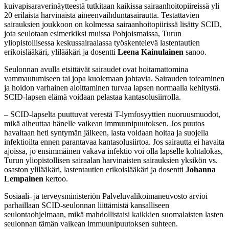
kuivapisaraverinäytteestä tutkitaan kaikissa sairaanhoitopiireissä yli
20 erilaista harvinaista aineenvaihduntasairautta. Testattavien
sairauksien joukkoon on kolmessa sairaanhoitopiirissä lisätty SCID,
jota seulotaan esimerkiksi muissa Pohjoismaissa, Turun
yliopistollisessa keskussairaalassa työskentelevä lastentautien
erikoislääkäri, ylilääkäri ja dosentti
Leena Kainulainen
sanoo.
Seulonnan avulla etsittävät sairaudet ovat hoitamattomina
vammautumiseen tai jopa kuolemaan johtavia. Sairauden toteaminen
ja hoidon varhainen aloittaminen turvaa lapsen normaalia kehitystä.
SCID-lapsen elämä voidaan pelastaa kantasolusiirrolla.
– SCID-lapselta puuttuvat verestä T-lymfosyyttien nuoruusmuodot,
mikä aiheuttaa hänelle vaikean immuunipuutoksen. Jos puutos
havaitaan heti syntymän jälkeen, lasta voidaan hoitaa ja suojella
infektioilta ennen parantavaa kantasolusiirtoa. Jos sairautta ei havaita
ajoissa, jo ensimmäinen vakava infektio voi olla lapselle kohtalokas,
Turun yliopistollisen sairaalan harvinaisten sairauksien yksikön vs.
osaston ylilääkäri, lastentautien erikoislääkäri ja dosentti
Johanna
Lempainen
kertoo.
Sosiaali- ja terveysministeriön Palveluvalikoimaneuvosto arvioi
parhaillaan SCID-seulonnan liittämistä kansalliseen
seulontaohjelmaan, mikä mahdollistaisi kaikkien suomalaisten lasten
seulonnan tämän vaikean immuunipuutoksen suhteen.