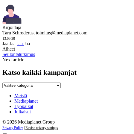
Kirjoittaja
Taru Schroderus,
toimitus@mediaplanet.com
13.09.20
Jaa
Jaa
Jaa
Jaa
Aiheet
Seulontatutkimus
Next article
Katso kaikki kampanjat
Katso
kaikki
kampanjat
Meistä
Mediaplanet
Työpaikat
Julkaisut
© 2026 Mediaplanet Group
Privacy Policy
|
Revise privacy settings