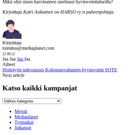
Mikä olisi sinun harvinainen unelmasi hyvinvointialueilla?
Kirjoittaja Katri Asikainen on HARSO ry:n puheenjohtaja.
Kirjoittaja
toimitus@mediaplanet.com
22.09.22
Jaa
Jaa
Jaa
Jaa
Aiheet
Hoitotyön tulevaisuus
Kokonaisvaltainen hyvinvointi
SOTE
Next article
Katso kaikki kampanjat
Katso
kaikki
kampanjat
Meistä
Mediaplanet
Työpaikat
Julkaisut