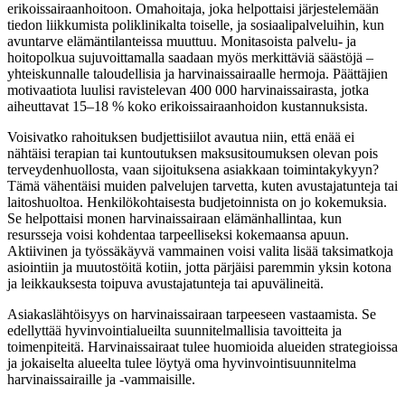
erikoissairaanhoitoon. Omahoitaja, joka helpottaisi järjestelemään
tiedon liikkumista poliklinikalta toiselle, ja sosiaalipalveluihin, kun
avuntarve elämäntilanteissa muuttuu. Monitasoista palvelu- ja
hoitopolkua sujuvoittamalla saadaan myös merkittäviä säästöjä –
yhteiskunnalle taloudellisia ja harvinaissairaalle hermoja. Päättäjien
motivaatiota luulisi ravistelevan 400 000 harvinaissairasta, jotka
aiheuttavat 15–18 % koko erikoissairaanhoidon kustannuksista.
Voisivatko rahoituksen budjettisiilot avautua niin, että enää ei
nähtäisi terapian tai kuntoutuksen maksusitoumuksen olevan pois
terveydenhuollosta, vaan sijoituksena asiakkaan toimintakykyyn?
Tämä vähentäisi muiden palvelujen tarvetta, kuten avustajatunteja tai
laitoshuoltoa. Henkilökohtaisesta budjetoinnista on jo kokemuksia.
Se helpottaisi monen harvinaissairaan elämänhallintaa, kun
resursseja voisi kohdentaa tarpeelliseksi kokemaansa apuun.
Aktiivinen ja työssäkäyvä vammainen voisi valita lisää taksimatkoja
asiointiin ja muutostöitä kotiin, jotta pärjäisi paremmin yksin kotona
ja leikkauksesta toipuva avustajatunteja tai apuvälineitä.
Asiakaslähtöisyys on harvinaissairaan tarpeeseen vastaamista. Se
edellyttää hyvinvointialueilta suunnitelmallisia tavoitteita ja
toimenpiteitä. Harvinaissairaat tulee huomioida alueiden strategioissa
ja jokaiselta alueelta tulee löytyä oma hyvinvointisuunnitelma
harvinaissairaille ja -vammaisille.