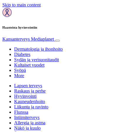
Skip to main content
Haasteista hyvinvointiin
Kansanterveys
Mediaplanet
Dermatologia ja ihonhoito
Diabetes
Sydän ja verisuonitaudit
Kultaiset vuodet
Syöpä
More
Lapsen terveys
Raskaus ja perhe
Hyvinvointi
Kauneudenhoito
Liikunta ja ravinto
Flunssa
Intiimiterveys
Allergia ja astma
Näkö ja kuulo