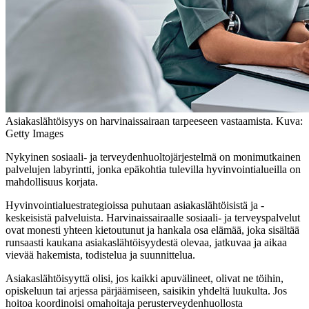
Asiakaslähtöisyys on harvinaissairaan tarpeeseen vastaamista. Kuva:
Getty Images
Nykyinen sosiaali- ja terveydenhuoltojärjestelmä on monimutkainen
palvelujen labyrintti, jonka epäkohtia tulevilla hyvinvointialueilla on
mahdollisuus korjata.
Hyvinvointialuestrategioissa puhutaan asiakaslähtöisistä ja -
keskeisistä palveluista. Harvinaissairaalle sosiaali- ja terveyspalvelut
ovat monesti yhteen kietoutunut ja hankala osa elämää, joka sisältää
runsaasti kaukana asiakaslähtöisyydestä olevaa, jatkuvaa ja aikaa
vievää hakemista, todistelua ja suunnittelua.
Asiakaslähtöisyyttä olisi, jos kaikki apuvälineet, olivat ne töihin,
opiskeluun tai arjessa pärjäämiseen, saisikin yhdeltä luukulta. Jos
hoitoa koordinoisi omahoitaja perusterveydenhuollosta