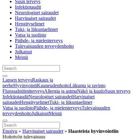
Suun terveys
Infektiotaudit
Neurologiset sairaudet
Harvinaiset sairaudet
Hengityselimet
Tuki- ja liikuntaelimet
Vatsa ja suolisto
Päihde- ja mielenterveys
Tulevaisuuden terveydenhoito
Julkaisut
Meistä
Lapsen terveys
Raskaus ja
perhe
Hyvinvointi
Kauneudenhoito
Liikunta ja ravinto
Flunssa
Intiimiterveys
Allergia ja astma
Näkö ja kuulo
Suun terveys
Infektiotaudit
Neurologiset sairaudet
Harvinaiset
sairaudet
Hengityselimet
Tuki- ja liikuntaelimet
Vatsa ja suolisto
Päihde- ja mielenterveys
Tulevaisuuden
terveydenhoito
Julkaisut
Meistä
Etusivu
»
Harvinaiset sairaudet
»
Haasteista hyvinvointiin
Hoitotyön tulevaisuus