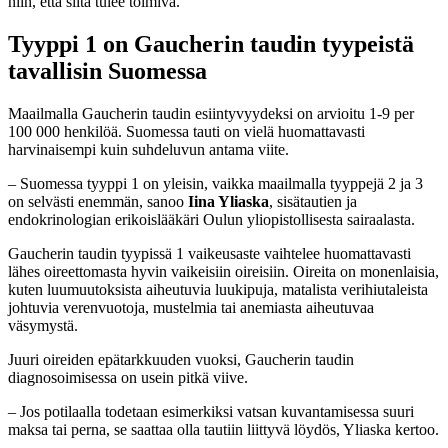
niin, että siitä tulee toimiva.
Tyyppi 1 on Gaucherin taudin tyypeistä
tavallisin Suomessa
Maailmalla Gaucherin taudin esiintyvyydeksi on arvioitu 1-9 per
100 000 henkilöä. Suomessa tauti on vielä huomattavasti
harvinaisempi kuin suhdeluvun antama viite.
– Suomessa tyyppi 1 on yleisin, vaikka maailmalla tyyppejä 2 ja 3
on selvästi enemmän, sanoo
Iina Yliaska
, sisätautien ja
endokrinologian erikoislääkäri Oulun yliopistollisesta sairaalasta.
Gaucherin taudin tyypissä 1 vaikeusaste vaihtelee huomattavasti
lähes oireettomasta hyvin vaikeisiin oireisiin. Oireita on monenlaisia,
kuten luumuutoksista aiheutuvia luukipuja, matalista verihiutaleista
johtuvia verenvuotoja, mustelmia tai anemiasta aiheutuvaa
väsymystä.
Juuri oireiden epätarkkuuden vuoksi, Gaucherin taudin
diagnosoimisessa on usein pitkä viive.
– Jos potilaalla todetaan esimerkiksi vatsan kuvantamisessa suuri
maksa tai perna, se saattaa olla tautiin liittyvä löydös, Yliaska kertoo.