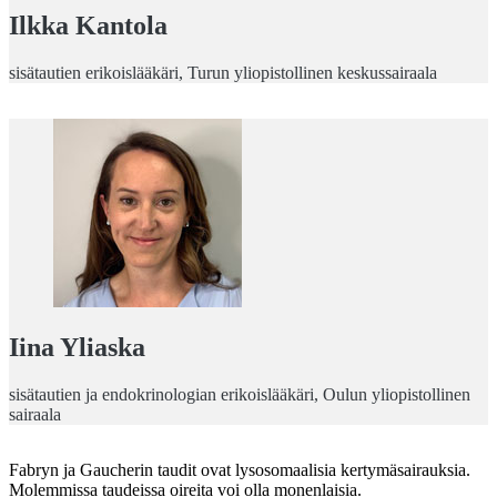
Ilkka Kantola
sisätautien erikoislääkäri, Turun yliopistollinen keskussairaala
Iina Yliaska
sisätautien ja endokrinologian erikoislääkäri, Oulun yliopistollinen
sairaala
Fabryn ja Gaucherin taudit ovat lysosomaalisia kertymäsairauksia.
Molemmissa taudeissa oireita voi olla monenlaisia.