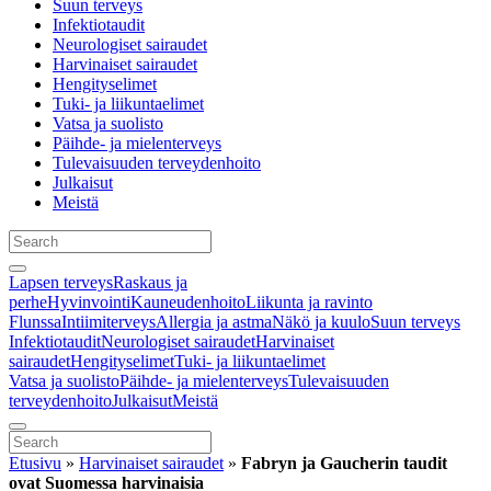
Suun terveys
Infektiotaudit
Neurologiset sairaudet
Harvinaiset sairaudet
Hengityselimet
Tuki- ja liikuntaelimet
Vatsa ja suolisto
Päihde- ja mielenterveys
Tulevaisuuden terveydenhoito
Julkaisut
Meistä
Lapsen terveys
Raskaus ja
perhe
Hyvinvointi
Kauneudenhoito
Liikunta ja ravinto
Flunssa
Intiimiterveys
Allergia ja astma
Näkö ja kuulo
Suun terveys
Infektiotaudit
Neurologiset sairaudet
Harvinaiset
sairaudet
Hengityselimet
Tuki- ja liikuntaelimet
Vatsa ja suolisto
Päihde- ja mielenterveys
Tulevaisuuden
terveydenhoito
Julkaisut
Meistä
Etusivu
»
Harvinaiset sairaudet
»
Fabryn ja Gaucherin taudit
ovat Suomessa harvinaisia