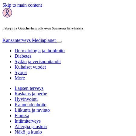
Skip to main content
Fabryn ja Gaucherin taudit ovat Suomessa harvinaisia
Kansanterveys
Mediaplanet
Dermatologia ja ihonhoito
Diabetes
Sydän ja verisuonitaudit
Kultaiset vuodet
Syöpä
More
Lapsen terveys
Raskaus ja perhe
Hyvinvointi
Kauneudenhoito
Liikunta ja ravinto
Flunssa
Intiimiterveys
Allergia ja astma
Näkö ja kuulo