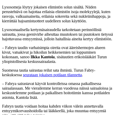
Lysosomeja löytyy jokaisen elimistön solun sisältä. Niiden
perustehtävä on hajottaa erilaisia elimistön isoja molekyylejä, kuten
rasvoja, valkuaisaineita, erilaisia sokereita sekä nukleiinihappoja, ja
kierrättää hajoamistuotteet uudelleen solun käyttöön.
Lysosomaalisella kertymäsairaudella tarkoitetaan perinnöllistä
sairautta, jossa geenivirhe aiheuttaa muutoksen tai puutoksen tietyssä
hajottavassa entsyymissä, jolloin haitallisia aineita kertyy elimistöön.
– Fabryn taudin varhaisimpia oireita ovat ääreishermojen alueen
kivut, vatsakivut ja hikoilun heikkenemien tai loppuminen
kokonaan, sanoo
Ilkka Kantola
, sisätautien erikoislääkäri Turun
yliopistollisesta keskussairaalasta.
Suomessa tautia sairastaa reilut sata ihmistä. Turun Fabry-
keskuksessa
seurataan jokaisen potilaan tilannetta
.
– Fabrya sairastavat käyvät kontrolleissa omassa paikallisessa
sairaalassaan. Me vierailemme kerran vuodessa näissä sairaaloissa ja
keskustelemme potilaan ja paikallisen hoitotiimin kanssa potilaiden
asioista, Kantola lisää.
Fabryn tautia voidaan hoitaa kahden viikon välein annettavalla
entsyymikorvaushoidolla tai lääkkeellä, joka muuntaa entsyymiä