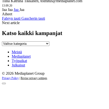
Tiina Katriina Tikkanen,
toimitus@mediaplanet.com
13.09.20
Jaa
Jaa
Jaa
Jaa
Aiheet
Fabryn tauti
Gaucherin tauti
Next article
Katso kaikki kampanjat
Katso
kaikki
kampanjat
Meistä
Mediaplanet
Työpaikat
Julkaisut
© 2026 Mediaplanet Group
Privacy Policy
|
Revise privacy settings