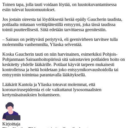
Toinen tapa, jolla tauti voidaan löytää, on luustokuvantamisessa
esiin tulevat luustomuutokset.
Jos jostain oireesta tai löydöksestä herää epäily Gaucherin taudista,
potilaalta mitataan veritäplätestillä entsyymi, joka tässä taudissa
toimii puutteellisesti. Siitä edetään tarvittaessa geenitestiin.
– Sairaus on peittyvästi periytyvä, eli geenivirheen tarvitsee tulla
molemmilta vanhemmilta, Yliaska selventää.
Koska Gaucherin tauti on niin harvinainen, esimerkiksi Pohjois-
Pohjanmaan Sairaanhoitopiirissä sitä sairastavien potilaiden hoito on
keskitetty yhdelle lääkärille. Potilaat käyvät tarpeen mukaisesti
kontrolleissa ja heitä hoidetaan joko entsyymikorvaushoidolla tai
entsyymin toimintaa parantavalla lääkityksellä.
Lääkärit Kantola ja Yliaska toteavat molemmat, että
koronavirusepidemia ei ole vaikuttanut lysosomaalisten
kertymäsairauksien hoitamiseen.
Kirjoittaja