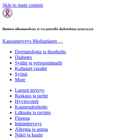
Skip to main content
Ihmisen ulkomuodosta ei voi päätellä diabeteksen syntysyytä
Kansanterveys
Mediaplanet
Dermatologia ja ihonhoito
Diabetes
Sydän ja verisuonitaudit
Kultaiset vuodet
Syöpä
More
Lapsen terveys
Raskaus ja perhe
Hyvinvointi
Kauneudenhoito
Liikunta ja ravinto
Flunssa
Intiimiterveys
Allergia ja astma
Näkö ja kuulo