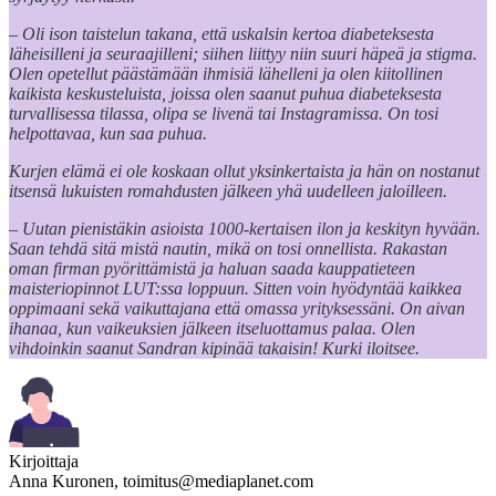
– Oli ison taistelun takana, että uskalsin kertoa diabeteksesta
läheisilleni ja seuraajilleni; siihen liittyy niin suuri häpeä ja stigma.
Olen opetellut päästämään ihmisiä lähelleni ja olen kiitollinen
kaikista keskusteluista, joissa olen saanut puhua diabeteksesta
turvallisessa tilassa, olipa se livenä tai Instagramissa. On tosi
helpottavaa, kun saa puhua.
Kurjen elämä ei ole koskaan ollut yksinkertaista ja hän on nostanut
itsensä lukuisten romahdusten jälkeen yhä uudelleen jaloilleen.
– Uutan pienistäkin asioista 1000-kertaisen ilon ja keskityn hyvään.
Saan tehdä sitä mistä nautin, mikä on tosi onnellista. Rakastan
oman firman pyörittämistä ja haluan saada kauppatieteen
maisteriopinnot LUT:ssa loppuun. Sitten voin hyödyntää kaikkea
oppimaani sekä vaikuttajana että omassa yrityksessäni. On aivan
ihanaa, kun vaikeuksien jälkeen itseluottamus palaa. Olen
vihdoinkin saanut Sandran kipinää takaisin! Kurki iloitsee.
Kirjoittaja
Anna Kuronen,
toimitus@mediaplanet.com