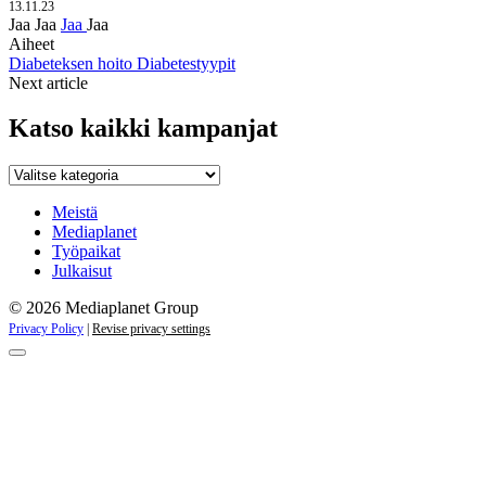
13.11.23
Jaa
Jaa
Jaa
Jaa
Aiheet
Diabeteksen hoito
Diabetestyypit
Next article
Katso kaikki kampanjat
Katso
kaikki
kampanjat
Meistä
Mediaplanet
Työpaikat
Julkaisut
© 2026 Mediaplanet Group
Privacy Policy
|
Revise privacy settings