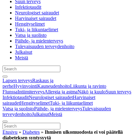
Suun terveys
Infektiotaudit
Neurologiset sairaudet
Harvinaiset sairaudet
Hengityselimet
Tuki- ja liikuntaelimet
Vatsa ja suolisto
Päihde- ja mielenterveys
Tulevaisuuden terveydenhoito
Julkaisut
Meistä
Lapsen terveys
Raskaus ja
perhe
Hyvinvointi
Kauneudenhoito
Liikunta ja ravinto
Flunssa
Intiimiterveys
Allergia ja astma
Näkö ja kuulo
Suun terveys
Infektiotaudit
Neurologiset sairaudet
Harvinaiset
sairaudet
Hengityselimet
Tuki- ja liikuntaelimet
Vatsa ja suolisto
Päihde- ja mielenterveys
Tulevaisuuden
terveydenhoito
Julkaisut
Meistä
Etusivu
»
Diabetes
»
Ihmisen ulkomuodosta ei voi päätellä
diabeteksen syntysyytä