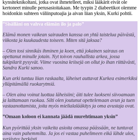
kynsiteknikoltani, jotka ovat ihmetelleet, miksi lääkärit eivät ole
kertoneet minulle perusasioitakaan. Me tyypin 2 diabeetikot olemme
hoidonkin suhteen väliinputoajia ja aivan liian yksin, Kurki pohtii.
”Sisälläni on vahva elämän ilo ja palo”
Elämä monen vaikean sairauden kanssa on yhtä taistelua päivästä,
viikosta ja kuukaudesta toiseen. Miten sitä jaksaa?
– Olen tosi sinnikäs ihminen ja koen, että jokainen sairaus on
opettanut minulle jotain. Nyt toivon rauhallista arkea, jossa
tukipilarit pysyvät. Viime vuosina kriisejä on ollut jo ihan riittävästi,
Sandra Kurki sanoo.
Kun arki tuntuu liian raskaalta, läheiset auttavat Kurkea esimerkiksi
ylläpitämällä ruokarytmiä.
– Olen aina voinut luottaa läheisiini; äiti tulee luokseni siivoamaan
ja laittamaan ruokaa. Silti olen joutunut opettelemaan avun ja tuen
vastaanottamista, joita myös mielialalääkitys ja oma avustaja ovat.
”Omaan koloon ei kannata jäädä murehtimaan yksin”
Kun pyörittää yksin vaikeita asioita omassa päässään, ne tuntuvat
aina vain pahemmilta. Ja jos ei vastaa puhelimeen eikä lähde ulos,
syrjäytyy herkästi.