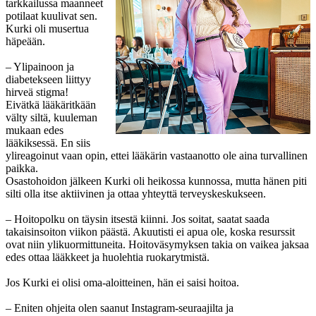
tarkkailussa maanneet
potilaat kuulivat sen.
Kurki oli musertua
häpeään.
– Ylipainoon ja
diabetekseen liittyy
hirveä stigma!
Eivätkä lääkäritkään
välty siltä, kuuleman
mukaan edes
lääkiksessä. En siis
ylireagoinut vaan opin, ettei lääkärin vastaanotto ole aina turvallinen
paikka.
Osastohoidon jälkeen Kurki oli heikossa kunnossa, mutta hänen piti
silti olla itse aktiivinen ja ottaa yhteyttä terveyskeskukseen.
– Hoitopolku on täysin itsestä kiinni. Jos soitat, saatat saada
takaisinsoiton viikon päästä. Akuutisti ei apua ole, koska resurssit
ovat niin ylikuormittuneita. Hoitoväsymyksen takia on vaikea jaksaa
edes ottaa lääkkeet ja huolehtia ruokarytmistä.
Jos Kurki ei olisi oma-aloitteinen, hän ei saisi hoitoa.
– Eniten ohjeita olen saanut Instagram-seuraajilta ja