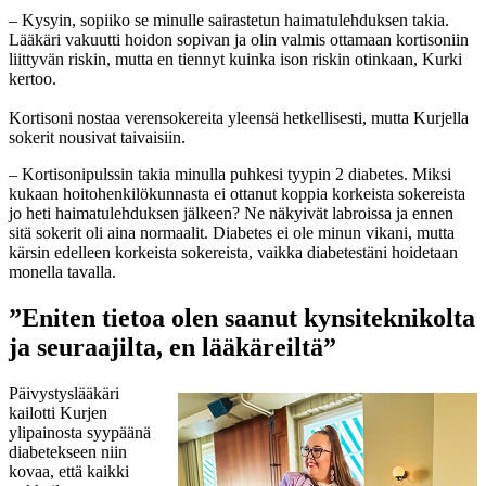
– Kysyin, sopiiko se minulle sairastetun haimatulehduksen takia.
Lääkäri vakuutti hoidon sopivan ja olin valmis ottamaan kortisoniin
liittyvän riskin, mutta en tiennyt kuinka ison riskin otinkaan, Kurki
kertoo.
Kortisoni nostaa verensokereita yleensä hetkellisesti, mutta Kurjella
sokerit nousivat taivaisiin.
– Kortisonipulssin takia minulla puhkesi tyypin 2 diabetes. Miksi
kukaan hoitohenkilökunnasta ei ottanut koppia korkeista sokereista
jo heti haimatulehduksen jälkeen? Ne näkyivät labroissa ja ennen
sitä sokerit oli aina normaalit. Diabetes ei ole minun vikani, mutta
kärsin edelleen korkeista sokereista, vaikka diabetestäni hoidetaan
monella tavalla.
”Eniten tietoa olen saanut kynsiteknikolta
ja seuraajilta, en lääkäreiltä”
Päivystyslääkäri
kailotti Kurjen
ylipainosta syypäänä
diabetekseen niin
kovaa, että kaikki