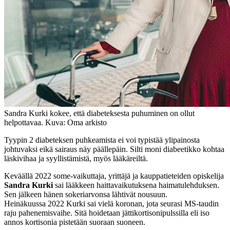
Sandra Kurki kokee, että diabeteksesta puhuminen on ollut
helpottavaa. Kuva: Oma arkisto
Tyypin 2 diabeteksen puhkeamista ei voi typistää ylipainosta
johtuvaksi eikä sairaus näy päällepäin. Silti moni diabeetikko kohtaa
läskivihaa ja syyllistämistä, myös lääkäreiltä.
Keväällä 2022 some-vaikuttaja, yrittäjä ja kauppatieteiden opiskelija
Sandra Kurki
sai lääkkeen haittavaikutuksena haimatulehduksen.
Sen jälkeen hänen sokeriarvonsa lähtivät nousuun.
Heinäkuussa 2022 Kurki sai vielä koronan, jota seurasi MS-taudin
raju pahenemisvaihe. Sitä hoidetaan jättikortisonipulssilla eli iso
annos kortisonia pistetään suoraan suoneen.