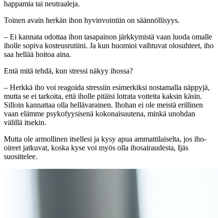
happamia tai neutraaleja.
Toinen avain herkän ihon hyvinvointiin on säännöllisyys.
– Ei kannata odottaa ihon tasapainon järkkymistä vaan luoda omalle
iholle sopiva kosteusrutiini. Ja kun huomioi vaihtuvat olosuhteet, iho
saa hellää hoitoa aina.
Entä mitä tehdä, kun stressi näkyy ihossa?
– Herkkä iho voi reagoida stressiin esimerkiksi nostamalla näppyjä,
mutta se ei tarkoita, että iholle pitäisi lotrata voiteita kaksin käsin.
Silloin kannattaa olla hellävarainen. Ihohan ei ole meistä erillinen
vaan elämme psykofyysisenä kokonaisuutena, minkä unohdan
välillä itsekin.
Mutta ole armollinen itsellesi ja kysy apua ammattilaiselta, jos iho-
oireet jatkuvat, koska kyse voi myös olla ihosairaudesta, Ijäs
suosittelee.