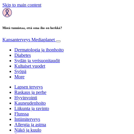
Skip to main content
Mistä tunnistaa, että oma iho on herkkä?
Kansanterveys
Mediaplanet
Dermatologia ja ihonhoito
Diabetes
Sydän ja verisuonitaudit
Kultaiset vuodet
Syöpä
More
Lapsen terveys
Raskaus ja perhe
Hyvinvointi
Kauneudenhoito
Liikunta ja ravinto
Flunssa
Intiimiterveys
Allergia ja astma
Näkö ja kuulo