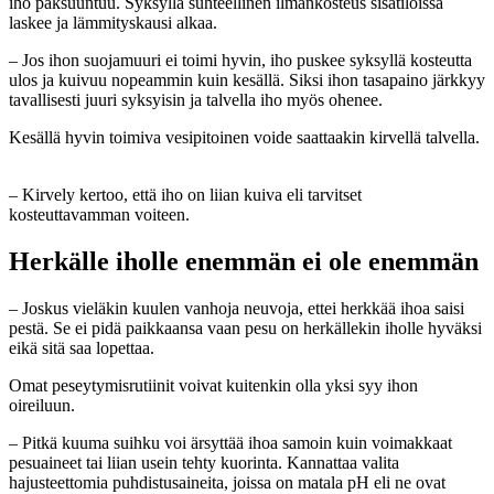
iho paksuuntuu. Syksyllä suhteellinen ilmankosteus sisätiloissa
laskee ja lämmityskausi alkaa.
– Jos ihon suojamuuri ei toimi hyvin, iho puskee syksyllä kosteutta
ulos ja kuivuu nopeammin kuin kesällä. Siksi ihon tasapaino järkkyy
tavallisesti juuri syksyisin ja talvella iho myös ohenee.
Kesällä hyvin toimiva vesipitoinen voide saattaakin kirvellä talvella.
– Kirvely kertoo, että iho on liian kuiva eli tarvitset
kosteuttavamman voiteen.
Herkälle iholle enemmän ei ole enemmän
– Joskus vieläkin kuulen vanhoja neuvoja, ettei herkkää ihoa saisi
pestä. Se ei pidä paikkaansa vaan pesu on herkällekin iholle hyväksi
eikä sitä saa lopettaa.
Omat peseytymisrutiinit voivat kuitenkin olla yksi syy ihon
oireiluun.
– Pitkä kuuma suihku voi ärsyttää ihoa samoin kuin voimakkaat
pesuaineet tai liian usein tehty kuorinta. Kannattaa valita
hajusteettomia puhdistusaineita, joissa on matala pH eli ne ovat