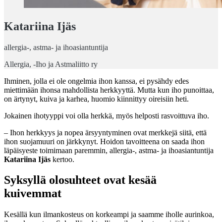
Katariina Ijäs
allergia-, astma- ja ihoasiantuntija
Allergia, -Iho ja Astmaliitto ry
Ihminen, jolla ei ole ongelmia ihon kanssa, ei pysähdy edes
miettimään ihonsa mahdollista herkkyyttä. Mutta kun iho punoittaa,
on ärtynyt, kuiva ja karhea, huomio kiinnittyy oireisiin heti.
Jokainen ihotyyppi voi olla herkkä, myös helposti rasvoittuva iho.
– Ihon herkkyys ja nopea ärsyyntyminen ovat merkkejä siitä, että
ihon suojamuuri on järkkynyt. Hoidon tavoitteena on saada ihon
läpäisyeste toimimaan paremmin, allergia-, astma- ja ihoasiantuntija
Katariina Ijäs
kertoo.
Syksyllä olosuhteet ovat kesää
kuivemmat
Kesällä kun ilmankosteus on korkeampi ja saamme iholle aurinkoa,