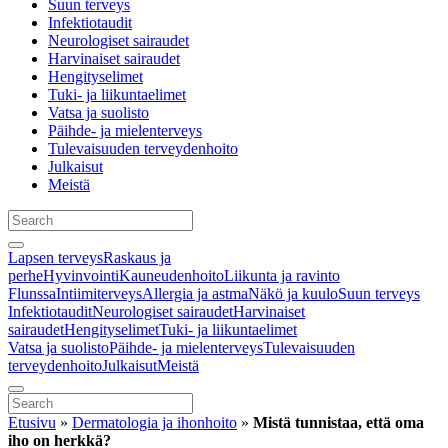
Suun terveys
Infektiotaudit
Neurologiset sairaudet
Harvinaiset sairaudet
Hengityselimet
Tuki- ja liikuntaelimet
Vatsa ja suolisto
Päihde- ja mielenterveys
Tulevaisuuden terveydenhoito
Julkaisut
Meistä
Lapsen terveys
Raskaus ja
perhe
Hyvinvointi
Kauneudenhoito
Liikunta ja ravinto
Flunssa
Intiimiterveys
Allergia ja astma
Näkö ja kuulo
Suun terveys
Infektiotaudit
Neurologiset sairaudet
Harvinaiset
sairaudet
Hengityselimet
Tuki- ja liikuntaelimet
Vatsa ja suolisto
Päihde- ja mielenterveys
Tulevaisuuden
terveydenhoito
Julkaisut
Meistä
Etusivu
»
Dermatologia ja ihonhoito
»
Mistä tunnistaa, että oma
iho on herkkä?