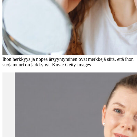
Ihon herkkyys ja nopea ärsyyntyminen ovat merkkejä siitä, että ihon
suojamuuri on järkkynyt. Kuva: Getty Images