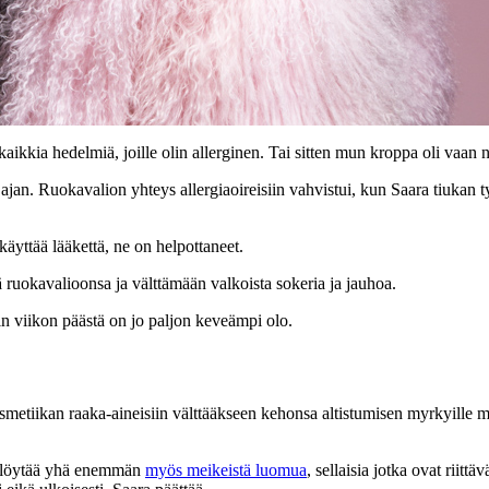
aikkia hedelmiä, joille olin allerginen. Tai sitten mun kroppa oli vaan nii
ajan. Ruokavalion yhteys allergiaoireisiin vahvistui, kun Saara tiukan 
 käyttää lääkettä, ne on helpottaneet.
 ruokavalioonsa ja välttämään valkoista sokeria ja jauhoa.
in viikon päästä on jo paljon keveämpi olo.
metiikan raaka-aineisiin välttääkseen kehonsa altistumisen myrkyille my
n löytää yhä enemmän
myös meikeistä luomua
, sellaisia jotka ovat riit