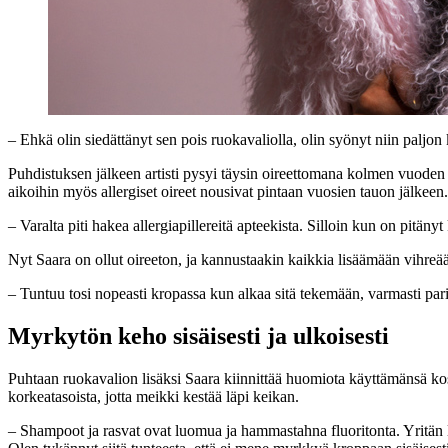
– Ehkä olin siedättänyt sen pois ruokavaliolla, olin syönyt niin paljon k
Puhdistuksen jälkeen artisti pysyi täysin oireettomana kolmen vuoden 
aikoihin myös allergiset oireet nousivat pintaan vuosien tauon jälkeen.
– Varalta piti hakea allergiapillereitä apteekista. Silloin kun on pitänyt
Nyt Saara on ollut oireeton, ja kannustaakin kaikkia lisäämään vihreää
– Tuntuu tosi nopeasti kropassa kun alkaa sitä tekemään, varmasti par
Myrkytön keho sisäisesti ja ulkoisesti
Puhtaan ruokavalion lisäksi Saara kiinnittää huomiota käyttämänsä kos
korkeatasoista, jotta meikki kestää läpi keikan.
– Shampoot ja rasvat ovat luomua ja hammastahna fluoritonta. Yritä