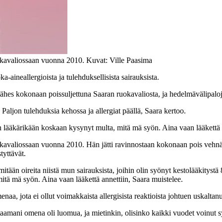
okavaliossaan vuonna 2010. Kuvat: Ville Paasima
ka-aineallergioista ja tulehduksellisista sairauksista.
ähes kokonaan poissuljettuna Saaran ruokavaliosta, ja hedelmävälipalojen 
 Paljon tulehduksia kehossa ja allergiat päällä, Saara kertoo.
n lääkärikään koskaan kysynyt multa, mitä mä syön. Aina vaan lääkettä 
valiossaan vuonna 2010. Hän jätti ravinnostaan kokonaan pois vehnän, 
tyttävät.
mitään oireita niistä mun sairauksista, joihin olin syönyt kestolääkitystä
tä mä syön. Aina vaan lääkettä annettiin, Saara muistelee.
a, jota ei ollut voimakkaista allergisista reaktioista johtuen uskaltan
. Testaamani omena oli luomua, ja mietinkin, olisinko kaikki vuodet voinu