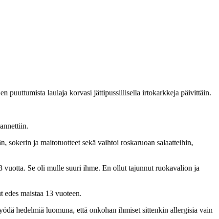
puuttumista laulaja korvasi jättipussillisella irtokarkkeja päivittäin.
annettiin.
sokerin ja maitotuotteet sekä vaihtoi roskaruoan salaatteihin,
 8 vuotta. Se oli mulle suuri ihme. En ollut tajunnut ruokavalion ja
ut edes maistaa 13 vuoteen.
t syödä hedelmiä luomuna, että onkohan ihmiset sittenkin allergisia vain