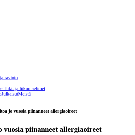
ja ravinto
et
Tuki- ja liikuntaelimet
o
Julkaisut
Meistä
oa jo vuosia piinanneet allergiaoireet
 vuosia piinanneet allergiaoireet