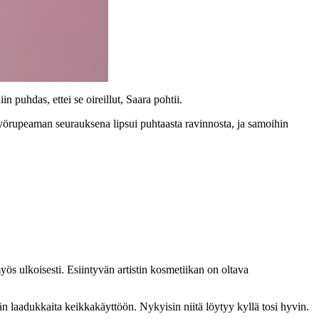
n puhdas, ettei se oireillut, Saara pohtii.
työrupeaman seurauksena lipsui puhtaasta ravinnosta, ja samoihin
ös ulkoisesti. Esiintyvän artistin kosmetiikan on oltava
tävän laadukkaita keikkakäyttöön. Nykyisin niitä löytyy kyllä tosi hyvin.