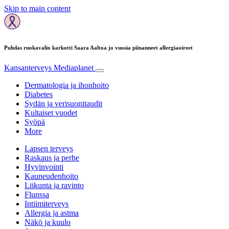
Skip to main content
Puhdas ruokavalio karkotti Saara Aaltoa jo vuosia piinanneet allergiaoireet
Kansanterveys
Mediaplanet
Dermatologia ja ihonhoito
Diabetes
Sydän ja verisuonitaudit
Kultaiset vuodet
Syöpä
More
Lapsen terveys
Raskaus ja perhe
Hyvinvointi
Kauneudenhoito
Liikunta ja ravinto
Flunssa
Intiimiterveys
Allergia ja astma
Näkö ja kuulo