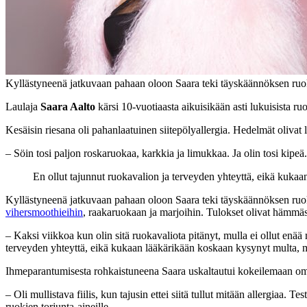
Kyllästyneenä jatkuvaan pahaan oloon Saara teki täyskäännöksen ru
Laulaja
Saara Aalto
kärsi 10-vuotiaasta aikuisikään asti lukuisista ruo
Kesäisin riesana oli pahanlaatuinen siitepölyallergia. Hedelmät olivat l
– Söin tosi paljon roskaruokaa, karkkia ja limukkaa. Ja olin tosi kipeä.
En ollut tajunnut ruokavalion ja terveyden yhteyttä, eikä kukaa
Kyllästyneenä jatkuvaan pahaan oloon Saara teki täyskäännöksen ruoka
vihersmoothieihin
, raakaruokaan ja marjoihin. Tulokset olivat hämmäs
– Kaksi viikkoa kun olin sitä ruokavaliota pitänyt, mulla ei ollut enää 
terveyden yhteyttä, eikä kukaan lääkärikään koskaan kysynyt multa, mi
Ihmeparantumisesta rohkaistuneena Saara uskaltautui kokeilemaan omena
– Oli mullistava fiilis, kun tajusin ettei siitä tullut mitään allergiaa
ruokien torjunta-aineille.