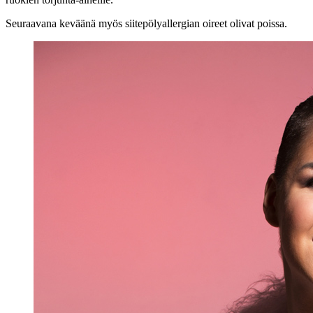
Seuraavana keväänä myös siitepölyallergian oireet olivat poissa.