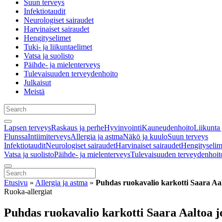
Suun terveys
Infektiotaudit
Neurologiset sairaudet
Harvinaiset sairaudet
Hengityselimet
Tuki- ja liikuntaelimet
Vatsa ja suolisto
Päihde- ja mielenterveys
Tulevaisuuden terveydenhoito
Julkaisut
Meistä
Lapsen terveys
Raskaus ja perhe
Hyvinvointi
Kauneudenhoito
Liikunta 
Flunssa
Intiimiterveys
Allergia ja astma
Näkö ja kuulo
Suun terveys
Infektiotaudit
Neurologiset sairaudet
Harvinaiset sairaudet
Hengityselim
Vatsa ja suolisto
Päihde- ja mielenterveys
Tulevaisuuden terveydenhoit
Etusivu
»
Allergia ja astma
»
Puhdas ruokavalio karkotti Saara Aalt
Ruoka-allergiat
Puhdas ruokavalio karkotti Saara Aaltoa jo