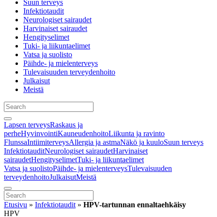
Suun terveys
Infektiotaudit
Neurologiset sairaudet
Harvinaiset sairaudet
Hengityselimet
Tuki- ja liikuntaelimet
Vatsa ja suolisto
Päihde- ja mielenterveys
Tulevaisuuden terveydenhoito
Julkaisut
Meistä
Lapsen terveys
Raskaus ja
perhe
Hyvinvointi
Kauneudenhoito
Liikunta ja ravinto
Flunssa
Intiimiterveys
Allergia ja astma
Näkö ja kuulo
Suun terveys
Infektiotaudit
Neurologiset sairaudet
Harvinaiset
sairaudet
Hengityselimet
Tuki- ja liikuntaelimet
Vatsa ja suolisto
Päihde- ja mielenterveys
Tulevaisuuden
terveydenhoito
Julkaisut
Meistä
Etusivu
»
Infektiotaudit
»
HPV-tartunnan ennaltaehkäisy
HPV