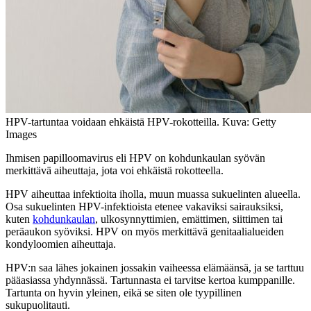
HPV-tartuntaa voidaan ehkäistä HPV-rokotteilla. Kuva: Getty
Images
Ihmisen papilloomavirus eli HPV on kohdunkaulan syövän
merkittävä aiheuttaja, jota voi ehkäistä rokotteella.
HPV aiheuttaa infektioita iholla, muun muassa sukuelinten alueella.
Osa sukuelinten HPV-infektioista etenee vakaviksi sairauksiksi,
kuten
kohdunkaulan
, ulkosynnyttimien, emättimen, siittimen tai
peräaukon syöviksi. HPV on myös merkittävä genitaalialueiden
kondyloomien aiheuttaja.
HPV:n saa lähes jokainen jossakin vaiheessa elämäänsä, ja se tarttuu
pääasiassa yhdynnässä. Tartunnasta ei tarvitse kertoa kumppanille.
Tartunta on hyvin yleinen, eikä se siten ole tyypillinen
sukupuolitauti.