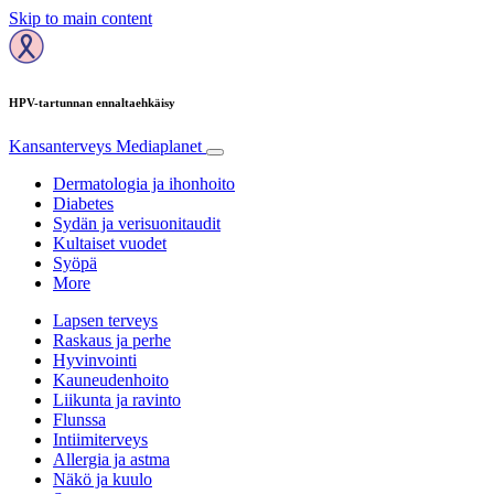
Skip to main content
HPV-tartunnan ennaltaehkäisy
Kansanterveys
Mediaplanet
Dermatologia ja ihonhoito
Diabetes
Sydän ja verisuonitaudit
Kultaiset vuodet
Syöpä
More
Lapsen terveys
Raskaus ja perhe
Hyvinvointi
Kauneudenhoito
Liikunta ja ravinto
Flunssa
Intiimiterveys
Allergia ja astma
Näkö ja kuulo