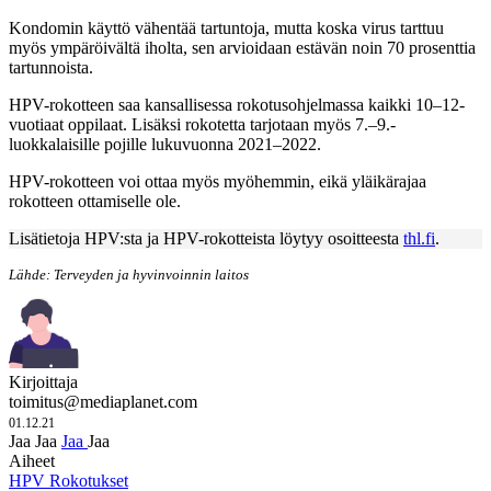
Kondomin käyttö vähentää tartuntoja, mutta koska virus tarttuu
myös ympäröivältä iholta, sen arvioidaan estävän noin 70 prosenttia
tartunnoista.
HPV-rokotteen saa kansallisessa rokotusohjelmassa kaikki 10–12-
vuotiaat oppilaat. Lisäksi rokotetta tarjotaan myös 7.–9.-
luokkalaisille pojille lukuvuonna 2021–2022.
HPV-rokotteen voi ottaa myös myöhemmin, eikä yläikärajaa
rokotteen ottamiselle ole.
Lisätietoja HPV:sta ja HPV-rokotteista löytyy osoitteesta
thl.fi
.
Lähde: Terveyden ja hyvinvoinnin laitos
Kirjoittaja
toimitus@mediaplanet.com
01.12.21
Jaa
Jaa
Jaa
Jaa
Aiheet
HPV
Rokotukset