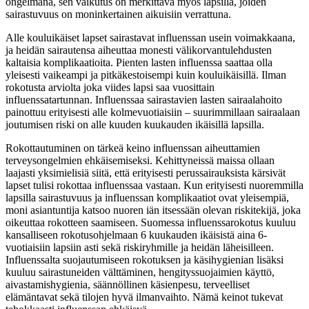
ongelmana, sen vaikutus on merkittävä myös lapsilla, joiden
sairastuvuus on moninkertainen aikuisiin verrattuna.
Alle kouluikäiset lapset sairastavat influenssan usein voimakkaana,
ja heidän sairautensa aiheuttaa monesti välikorvantulehdusten
kaltaisia komplikaatioita. Pienten lasten influenssa saattaa olla
yleisesti vaikeampi ja pitkäkestoisempi kuin kouluikäisillä. Ilman
rokotusta arviolta joka viides lapsi saa vuosittain
influenssatartunnan. Influenssaa sairastavien lasten sairaalahoito
painottuu erityisesti alle kolmevuotiaisiin – suurimmillaan sairaalaan
joutumisen riski on alle kuuden kuukauden ikäisillä lapsilla.
Rokottautuminen on tärkeä keino influenssan aiheuttamien
terveysongelmien ehkäisemiseksi. Kehittyneissä maissa ollaan
laajasti yksimielisiä siitä, että erityisesti perussairauksista kärsivät
lapset tulisi rokottaa influenssaa vastaan. Kun erityisesti nuoremmilla
lapsilla sairastuvuus ja influenssan komplikaatiot ovat yleisempiä,
moni asiantuntija katsoo nuoren iän itsessään olevan riskitekijä, joka
oikeuttaa rokotteen saamiseen. Suomessa influenssarokotus kuuluu
kansalliseen rokotusohjelmaan 6 kuukauden ikäisistä aina 6-
vuotiaisiin lapsiin asti sekä riskiryhmille ja heidän läheisilleen.
Influenssalta suojautumiseen rokotuksen ja käsihygienian lisäksi
kuuluu sairastuneiden välttäminen, hengityssuojaimien käyttö,
aivastamishygienia, säännöllinen käsienpesu, terveelliset
elämäntavat sekä tilojen hyvä ilmanvaihto. Nämä keinot tukevat