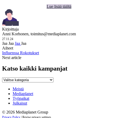
Lue lisää täältä
Kirjoittaja
Anni Korhonen,
toimitus@mediaplanet.com
27.11.24
Jaa
Jaa
Jaa
Jaa
Aiheet
Influenssa
Rokotukset
Next article
Katso kaikki kampanjat
Katso
kaikki
kampanjat
Meistä
Mediaplanet
Työpaikat
Julkaisut
© 2026 Mediaplanet Group
Privacy Policy
|
Revise privacy settings