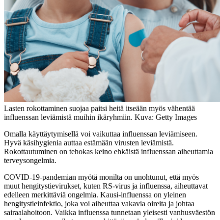
Lasten rokottaminen suojaa paitsi heitä itseään myös vähentää
influenssan leviämistä muihin ikäryhmiin. Kuva: Getty Images
Omalla käyttäytymisellä voi vaikuttaa influenssan leviämiseen.
Hyvä käsihygienia auttaa estämään virusten leviämistä.
Rokottautuminen on tehokas keino ehkäistä influenssan aiheuttamia
terveysongelmia.
COVID-19-pandemian myötä monilta on unohtunut, että myös
muut hengitystievirukset, kuten RS-virus ja influenssa, aiheuttavat
edelleen merkittäviä ongelmia. Kausi-influenssa on yleinen
hengitystieinfektio, joka voi aiheuttaa vakavia oireita ja johtaa
sairaalahoitoon. Vaikka influenssa tunnetaan yleisesti vanhusväestön