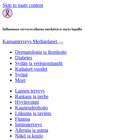
Skip to main content
Influenssan terveysvaikutus merkittävä myös lapsilla
Kansanterveys
Mediaplanet
Dermatologia ja ihonhoito
Diabetes
Sydän ja verisuonitaudit
Kultaiset vuodet
Syöpä
More
Lapsen terveys
Raskaus ja perhe
Hyvinvointi
Kauneudenhoito
Liikunta ja ravinto
Flunssa
Intiimiterveys
Allergia ja astma
Näkö ja kuulo