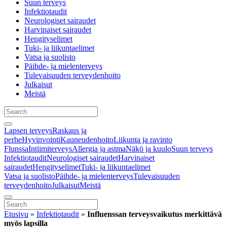
Suun terveys
Infektiotaudit
Neurologiset sairaudet
Harvinaiset sairaudet
Hengityselimet
Tuki- ja liikuntaelimet
Vatsa ja suolisto
Päihde- ja mielenterveys
Tulevaisuuden terveydenhoito
Julkaisut
Meistä
Lapsen terveys
Raskaus ja
perhe
Hyvinvointi
Kauneudenhoito
Liikunta ja ravinto
Flunssa
Intiimiterveys
Allergia ja astma
Näkö ja kuulo
Suun terveys
Infektiotaudit
Neurologiset sairaudet
Harvinaiset
sairaudet
Hengityselimet
Tuki- ja liikuntaelimet
Vatsa ja suolisto
Päihde- ja mielenterveys
Tulevaisuuden
terveydenhoito
Julkaisut
Meistä
Etusivu
»
Infektiotaudit
»
Influenssan terveysvaikutus merkittävä
myös lapsilla