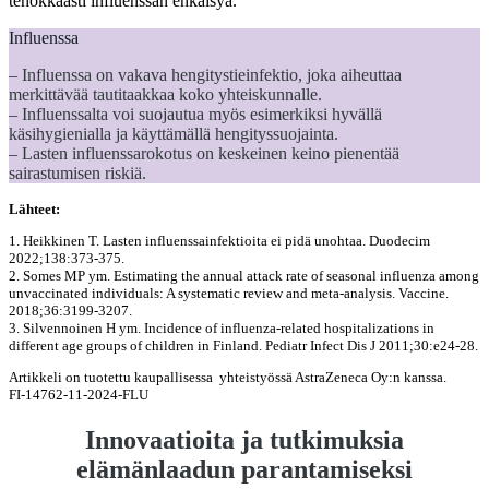
tehokkaasti influenssan ehkäisyä.
Influenssa
– Influenssa on vakava hengitystieinfektio, joka aiheuttaa
merkittävää tautitaakkaa koko yhteiskunnalle.
– Influenssalta voi suojautua myös esimerkiksi hyvällä
käsihygienialla ja käyttämällä hengityssuojainta.
– Lasten influenssarokotus on keskeinen keino pienentää
sairastumisen riskiä.
Lähteet:
1. Heikkinen T. Lasten influenssainfektioita ei pidä unohtaa. Duodecim
2022;138:373-375.
2. Somes MP ym. Estimating the annual attack rate of seasonal influenza among
unvaccinated individuals: A systematic review and meta-analysis. Vaccine.
2018;36:3199-3207.
3. Silvennoinen H ym. Incidence of influenza-related hospitalizations in
different age groups of children in Finland. Pediatr Infect Dis J 2011;30:e24-28.
Artikkeli on tuotettu kaupallisessa yhteistyössä AstraZeneca Oy:n kanssa.
FI-14762-11-2024-FLU
Innovaatioita ja tutkimuksia
elämänlaadun parantamiseksi