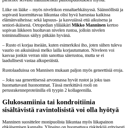
Liike on lääke – myös nivelrikon ennaltaehkäisyssä. Säännöllistä ja
sopivasti kuormittavaa liikuntaa olisi hyvä harrastaa kaikissa
elämänvaiheissa: sekä lapsuus- ja kasvuiässä että aikuisena ja
seniori-ikäisenä. Ortopedian ylilääkäri
Mikko Manninen
kertoo
sopivan liikkeen huoltavan nivelen rustoa, jolloin nivelen
toiminnallisuus säilyy pitkään hyvänä.
– Rusto ei korjaa itseään, kuten esimerkiksi iho, joten siihen tuleva
vaurio on aikuisiässä melko lailla korjautumaton. Niveleen voi
kasvaa jonkin verran niin sanottua säierustoa, mutta se ei
laadullisesti vastaa alkuperäistä.
Rustolaaduissa on Mannisen mukaan paljon myös geneettisiä eroja.
– Joku saa geneettisessä arvonnassa hyvät rustot ja joku taas
huomattavasti huonommat. Tässä merkittävä rooli on
perusrakenneproteiinilla eli tyypin 2 kollageenilla.
Glukosamiinia tai kondroitiinia
sisältävistä ravintolisistä voi olla hyötyä
Manninen suosittelee monipuolista liikuntaa myös liikapainon
ehkäisemisen kannalta. Ylipaino on huomattava riskitekijä erityisesti