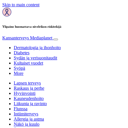
Skip to main content
Ylipaino huomattava nivelrikon riskitekijä
Kansanterveys
Mediaplanet
Dermatologia ja ihonhoito
Diabetes
Sydän ja verisuonitaudit
Kultaiset vuodet
Syöpä
More
Lapsen terveys
Raskaus ja perhe
Hyvinvointi
Kauneudenhoito
Liikunta ja ravinto
Flunssa
Intiimiterveys
Allergia ja astma
Näkö ja kuulo