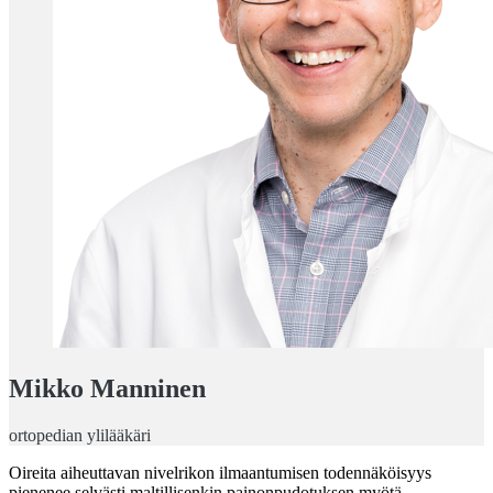
Mikko Manninen
ortopedian ylilääkäri
Oireita aiheuttavan nivelrikon ilmaantumisen todennäköisyys
pienenee selvästi maltillisenkin painonpudotuksen myötä.