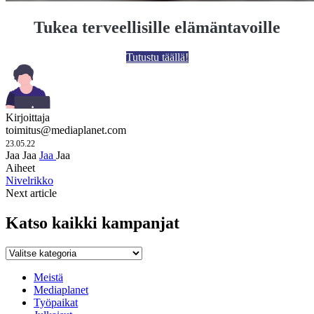
Tukea terveellisille elämäntavoille
Tutustu täällä!
Kirjoittaja
toimitus@mediaplanet.com
23.05.22
Jaa
Jaa
Jaa
Jaa
Aiheet
Nivelrikko
Next article
Katso kaikki kampanjat
Katso
kaikki
kampanjat
Meistä
Mediaplanet
Työpaikat