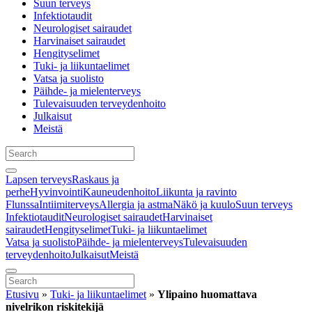
Suun terveys
Infektiotaudit
Neurologiset sairaudet
Harvinaiset sairaudet
Hengityselimet
Tuki- ja liikuntaelimet
Vatsa ja suolisto
Päihde- ja mielenterveys
Tulevaisuuden terveydenhoito
Julkaisut
Meistä
Lapsen terveys
Raskaus ja
perhe
Hyvinvointi
Kauneudenhoito
Liikunta ja ravinto
Flunssa
Intiimiterveys
Allergia ja astma
Näkö ja kuulo
Suun terveys
Infektiotaudit
Neurologiset sairaudet
Harvinaiset
sairaudet
Hengityselimet
Tuki- ja liikuntaelimet
Vatsa ja suolisto
Päihde- ja mielenterveys
Tulevaisuuden
terveydenhoito
Julkaisut
Meistä
Etusivu
»
Tuki- ja liikuntaelimet
»
Ylipaino huomattava
nivelrikon riskitekijä