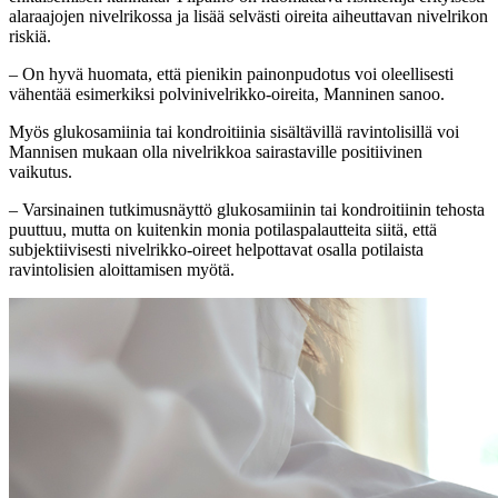
alaraajojen nivelrikossa ja lisää selvästi oireita aiheuttavan nivelrikon
riskiä.
– On hyvä huomata, että pienikin painonpudotus voi oleellisesti
vähentää esimerkiksi polvinivelrikko-oireita, Manninen sanoo.
Myös glukosamiinia tai kondroitiinia sisältävillä ravintolisillä voi
Mannisen mukaan olla nivelrikkoa sairastaville positiivinen
vaikutus.
– Varsinainen tutkimusnäyttö glukosamiinin tai kondroitiinin tehosta
puuttuu, mutta on kuitenkin monia potilaspalautteita siitä, että
subjektiivisesti nivelrikko-oireet helpottavat osalla potilaista
ravintolisien aloittamisen myötä.