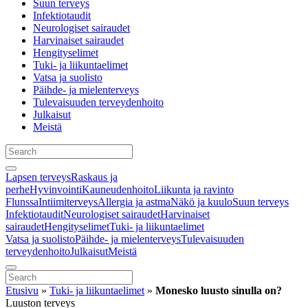
Suun terveys
Infektiotaudit
Neurologiset sairaudet
Harvinaiset sairaudet
Hengityselimet
Tuki- ja liikuntaelimet
Vatsa ja suolisto
Päihde- ja mielenterveys
Tulevaisuuden terveydenhoito
Julkaisut
Meistä
Lapsen terveys
Raskaus ja
perhe
Hyvinvointi
Kauneudenhoito
Liikunta ja ravinto
Flunssa
Intiimiterveys
Allergia ja astma
Näkö ja kuulo
Suun terveys
Infektiotaudit
Neurologiset sairaudet
Harvinaiset
sairaudet
Hengityselimet
Tuki- ja liikuntaelimet
Vatsa ja suolisto
Päihde- ja mielenterveys
Tulevaisuuden
terveydenhoito
Julkaisut
Meistä
Etusivu
»
Tuki- ja liikuntaelimet
»
Monesko luusto sinulla on?
Luuston terveys