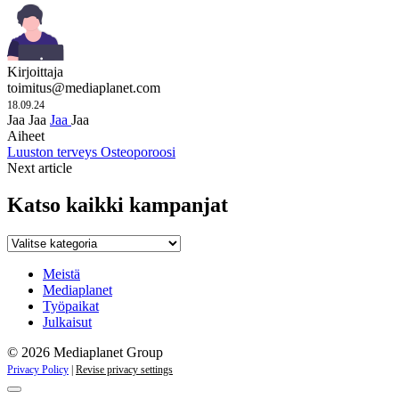
Kirjoittaja
toimitus@mediaplanet.com
18.09.24
Jaa
Jaa
Jaa
Jaa
Aiheet
Luuston terveys
Osteoporoosi
Next article
Katso kaikki kampanjat
Katso
kaikki
kampanjat
Meistä
Mediaplanet
Työpaikat
Julkaisut
© 2026 Mediaplanet Group
Privacy Policy
|
Revise privacy settings