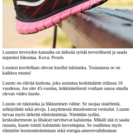
Luuston terveyden kannalta on tärkeää syödä terveellisesti ja saada
tarpeeksi liikuntaa. Kuva: Pexels
Luuston kuvitellaan olevan kuollut tukiranka. Tosiasiassa se on
kaikkea muuta!
Luusto on elävää kudosta, joka uusiutuu keskimäärin reilussa 10
vuodessa. Jos olet 45-vuotias, leikkimielisesti voidaan sanoa sinulla
olevan viides luusto.
Luusto on tukiranka ja liikkumisen väline. Se suojaa sisäelimiä,
selkäydintä sekä aivoja. Luuytimessä muodostuvat verisolut. Luusto
turvaa myös tärkeitä elintoimintoja. Nimittäin sydän,
keskushermosto ja lihakset tarvitsevat kalsiumia. Mikäli sitä ei saada
ruuasta, luusto toimii kalsiumin luovuttajana. Se osallistuu myös
elimistön hormonitoimintaan sekä energia-aineenvaihduntaan