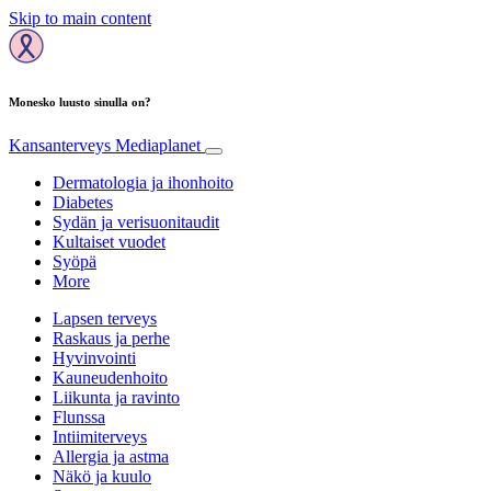
Skip to main content
Monesko luusto sinulla on?
Kansanterveys
Mediaplanet
Dermatologia ja ihonhoito
Diabetes
Sydän ja verisuonitaudit
Kultaiset vuodet
Syöpä
More
Lapsen terveys
Raskaus ja perhe
Hyvinvointi
Kauneudenhoito
Liikunta ja ravinto
Flunssa
Intiimiterveys
Allergia ja astma
Näkö ja kuulo