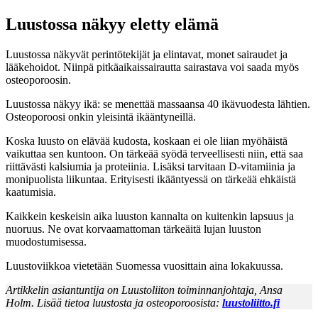
Luustossa näkyy eletty elämä
Luustossa näkyvät perintötekijät ja elintavat, monet sairaudet ja
lääkehoidot. Niinpä pitkäaikaissairautta sairastava voi saada myös
osteoporoosin.
Luustossa näkyy ikä: se menettää massaansa 40 ikävuodesta lähtien.
Osteoporoosi onkin yleisintä ikääntyneillä.
Koska luusto on elävää kudosta, koskaan ei ole liian myöhäistä
vaikuttaa sen kuntoon. On tärkeää syödä terveellisesti niin, että saa
riittävästi kalsiumia ja proteiinia. Lisäksi tarvitaan D-vitamiinia ja
monipuolista liikuntaa. Erityisesti ikääntyessä on tärkeää ehkäistä
kaatumisia.
Kaikkein keskeisin aika luuston kannalta on kuitenkin lapsuus ja
nuoruus. Ne ovat korvaamattoman tärkeäitä lujan luuston
muodostumisessa.
Luustoviikkoa vietetään Suomessa vuosittain aina lokakuussa.
Artikkelin asiantuntija on Luustoliiton toiminnanjohtaja, Ansa
Holm. Lisää tietoa luustosta ja osteoporoosista:
luustoliitto.fi