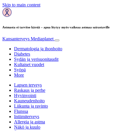
Skip to main content
Astmasta ei tarvitse kärsiä – apua löytyy myös vaikeaa astmaa sairastaville
Kansanterveys
Mediaplanet
Dermatologia ja ihonhoito
Diabetes
Sydän ja verisuonitaudit
Kultaiset vuodet
Syöpä
More
Lapsen terveys
Raskaus ja perhe
Hyvinvointi
Kauneudenhoito
Liikunta ja ravinto
Flunssa
Intiimiterveys
Allergia ja astma
Näkö ja kuulo