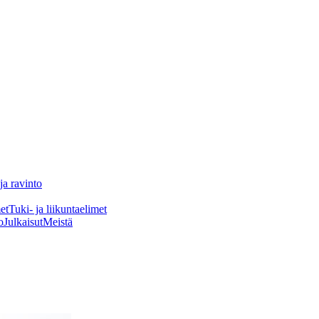
ja ravinto
et
Tuki- ja liikuntaelimet
o
Julkaisut
Meistä