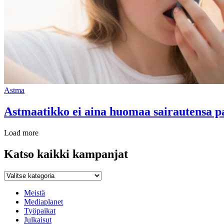
Astma
Astmaatikko ei aina huomaa sairautensa 
Load more
Katso kaikki kampanjat
Katso
kaikki
kampanjat
Meistä
Mediaplanet
Työpaikat
Julkaisut