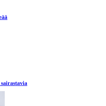
eää
sairastavia