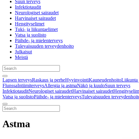
Suun terveys
Infektiotaudit
Neurologiset sairaudet
Harvinaiset sairaudet
Hengityselimet
Tuki- ja liikuntaelimet
Vatsa ja suolisto
Päihde- ja mielenterveys
Tulevaisuuden terveydenhoito
Julkaisut
Meistä
Lapsen terveys
Raskaus ja perhe
Hyvinvointi
Kauneudenhoito
Liikunta 
Flunssa
Intiimiterveys
Allergia ja astma
Näkö ja kuulo
Suun terveys
Infektiotaudit
Neurologiset sairaudet
Harvinaiset sairaudet
Hengityselim
Vatsa ja suolisto
Päihde- ja mielenterveys
Tulevaisuuden terveydenhoit
Astma