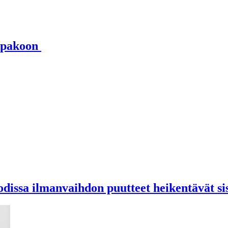
a pakoon
odissa ilmanvaihdon puutteet heikentävät si