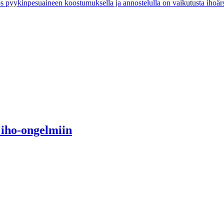
ös pyykinpesuaineen koostumuksella ja annostelulla on vaikutusta ihoär
 iho-ongelmiin