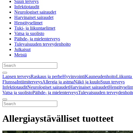
Suun terveys
Infektiotaudit
Neurologiset sairaudet
Harvinaiset sairaudet
Hengityselimet
Tuki- ja liikuntaelimet
Vatsa ja suolisto
Päihde- ja mielenterveys
Tulevaisuuden terveydenhoito
Julkaisut
Meistä
Lapsen terveys
Raskaus ja perhe
Hyvinvointi
Kauneudenhoito
Liikunta 
Flunssa
Intiimiterveys
Allergia ja astma
Näkö ja kuulo
Suun terveys
Infektiotaudit
Neurologiset sairaudet
Harvinaiset sairaudet
Hengityselim
Vatsa ja suolisto
Päihde- ja mielenterveys
Tulevaisuuden terveydenhoit
Allergiaystävälliset tuotteet