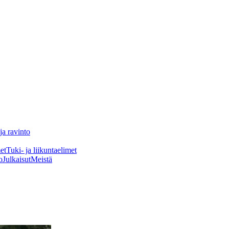
ja ravinto
et
Tuki- ja liikuntaelimet
o
Julkaisut
Meistä