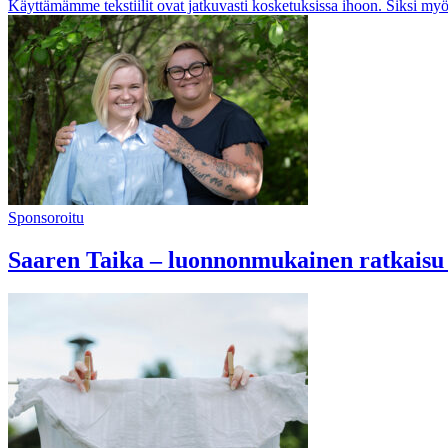
Käyttämämme tekstiilit ovat jatkuvasti kosketuksissa ihoon. Siksi my
Sponsoroitu
Saaren Taika – luonnonmukainen ratkaisu