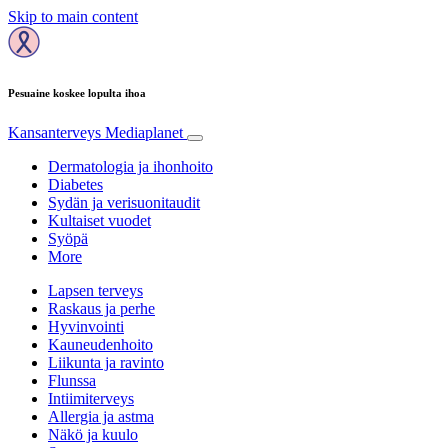
Skip to main content
Pesuaine koskee lopulta ihoa
Kansanterveys
Mediaplanet
Dermatologia ja ihonhoito
Diabetes
Sydän ja verisuonitaudit
Kultaiset vuodet
Syöpä
More
Lapsen terveys
Raskaus ja perhe
Hyvinvointi
Kauneudenhoito
Liikunta ja ravinto
Flunssa
Intiimiterveys
Allergia ja astma
Näkö ja kuulo