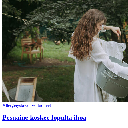
Allergiaystävälliset tuotteet
Pesuaine koskee lopulta ihoa