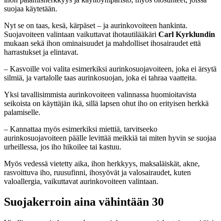
suojaa käytetään.
Nyt se on taas, kesä, kärpäset – ja aurinkovoiteen hankinta.
Suojavoiteen valintaan vaikuttavat ihotautilääkäri
Carl Kyrklundin
mukaan sekä ihon ominaisuudet ja mahdolliset ihosairaudet että
harrastukset ja elintavat.
– Kasvoille voi valita esimerkiksi aurinkosuojavoiteen, joka ei ärsytä
silmiä, ja vartalolle taas aurinkosuojan, joka ei tahraa vaatteita.
Yksi tavallisimmista aurinkovoiteen valinnassa huomioitavista
seikoista on käyttäjän ikä, sillä lapsen ohut iho on erityisen herkkä
palamiselle.
– Kannattaa myös esimerkiksi miettiä, tarvitseeko
aurinkosuojavoiteen päälle levittää meikkiä tai miten hyvin se suojaa
urheillessa, jos iho hikoilee tai kastuu.
Myös vedessä vietetty aika, ihon herkkyys, maksaläiskät, akne,
rasvoittuva iho, ruusufinni, ihosyövät ja valosairaudet, kuten
valoallergia, vaikuttavat aurinkovoiteen valintaan.
Suojakerroin aina vähintään 30