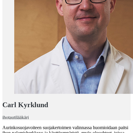
Carl Kyrklund
ihotautilääkäri
Aurinkosuojavoiteen suojakertoimen valinnassa huomioidaan paitsi
ihon palamisherkkyys ja käyttöympäristö, myös olosuhteet, joissa