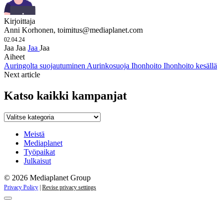
Kirjoittaja
Anni Korhonen,
toimitus@mediaplanet.com
02.04.24
Jaa
Jaa
Jaa
Jaa
Aiheet
Auringolta suojautuminen
Aurinkosuoja
Ihonhoito
Ihonhoito kesällä
Next article
Katso kaikki kampanjat
Katso
kaikki
kampanjat
Meistä
Mediaplanet
Työpaikat
Julkaisut
© 2026 Mediaplanet Group
Privacy Policy
|
Revise privacy settings