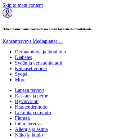
Skip to main content
Oikeanlainen aurinkovoide on kesän tärkein ihonhoitotuote
Kansanterveys
Mediaplanet
Dermatologia ja ihonhoito
Diabetes
Sydän ja verisuonitaudit
Kultaiset vuodet
Syöpä
More
Lapsen terveys
Raskaus ja perhe
Hyvinvointi
Kauneudenhoito
Liikunta ja ravinto
Flunssa
Intiimiterveys
Allergia ja astma
Näkö ja kuulo