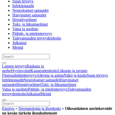
Suun terveys
Infektiotaudit
Neurologiset sairaudet
Harvinaiset sairaudet
Hengityselimet
Tuki- ja liikuntaelimet
Vatsa ja suolisto
Päihde- ja mielenterveys
Tulevaisuuden terveydenhoito
Julkaisut
Meistä
Lapsen terveys
Raskaus ja
perhe
Hyvinvointi
Kauneudenhoito
Liikunta ja ravinto
Flunssa
Intiimiterveys
Allergia ja astma
Näkö ja kuulo
Suun terveys
Infektiotaudit
Neurologiset sairaudet
Harvinaiset
sairaudet
Hengityselimet
Tuki- ja liikuntaelimet
Vatsa ja suolisto
Päihde- ja mielenterveys
Tulevaisuuden
terveydenhoito
Julkaisut
Meistä
Etusivu
»
Dermatologia ja ihonhoito
»
Oikeanlainen aurinkovoide
on kesän tärkein ihonhoitotuote