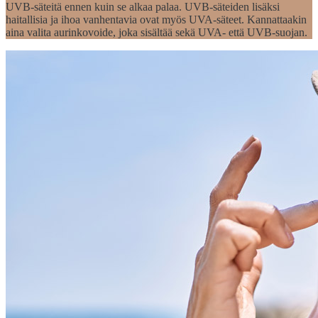
UVB-säteitä ennen kuin se alkaa palaa. UVB-säteiden lisäksi
haitallisia ja ihoa vanhentavia ovat myös UVA-säteet. Kannattaakin
aina valita aurinkovoide, joka sisältää sekä UVA- että UVB-suojan.