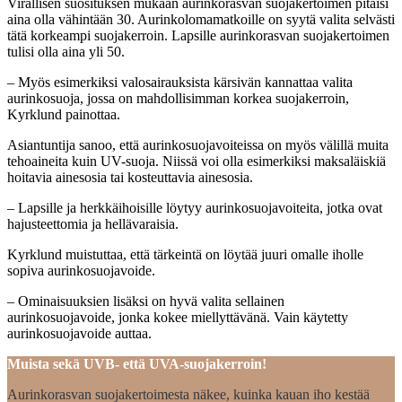
Virallisen suosituksen mukaan aurinkorasvan suojakertoimen pitäisi
aina olla vähintään 30. Aurinkolomamatkoille on syytä valita selvästi
tätä korkeampi suojakerroin. Lapsille aurinkorasvan suojakertoimen
tulisi olla aina yli 50.
– Myös esimerkiksi valosairauksista kärsivän kannattaa valita
aurinkosuoja, jossa on mahdollisimman korkea suojakerroin,
Kyrklund painottaa.
Asiantuntija sanoo, että aurinkosuojavoiteissa on myös välillä muita
tehoaineita kuin UV-suoja. Niissä voi olla esimerkiksi maksaläiskiä
hoitavia ainesosia tai kosteuttavia ainesosia.
– Lapsille ja herkkäihoisille löytyy aurinkosuojavoiteita, jotka ovat
hajusteettomia ja hellävaraisia.
Kyrklund muistuttaa, että tärkeintä on löytää juuri omalle iholle
sopiva aurinkosuojavoide.
– Ominaisuuksien lisäksi on hyvä valita sellainen
aurinkosuojavoide, jonka kokee miellyttävänä. Vain käytetty
aurinkosuojavoide auttaa.
Muista sekä UVB- että
UVA-suojakerroin!
Aurinkorasvan suojakertoimesta näkee, kuinka kauan iho kestää