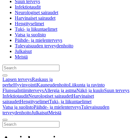
Suun terveys
Infektiotaudit
Neurologiset sairaudet
Harvinaiset sairaudet
Hengityselimet
Tuki- ja liikuntaelimet
Vatsa ja suolisto
Päihde- ja mielenterveys
Tulevaisuuden terveydenhoito
Julkaisut
Meistä
Lapsen terveys
Raskaus ja
perhe
Hyvinvointi
Kauneudenhoito
Liikunta ja ravinto
Flunssa
Intiimiterveys
Allergia ja astma
Näkö ja kuulo
Suun terveys
Infektiotaudit
Neurologiset sairaudet
Harvinaiset
sairaudet
Hengityselimet
Tuki- ja liikuntaelimet
Vatsa ja suolisto
Päihde- ja mielenterveys
Tulevaisuuden
terveydenhoito
Julkaisut
Meistä