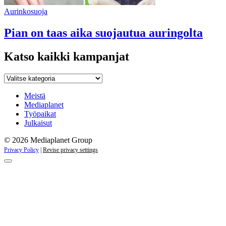
Aurinkosuoja
Pian on taas aika suojautua auringolta
Katso kaikki kampanjat
Katso
kaikki
kampanjat
Meistä
Mediaplanet
Työpaikat
Julkaisut
© 2026 Mediaplanet Group
Privacy Policy
|
Revise privacy settings