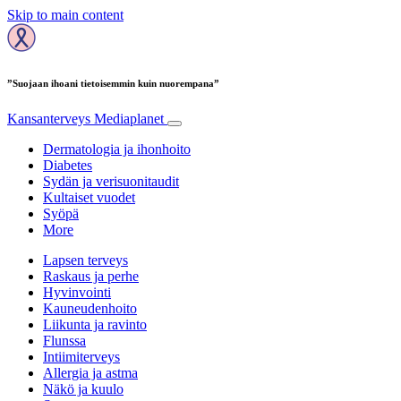
Skip to main content
”Suojaan ihoani tietoisemmin kuin nuorempana”
Kansanterveys
Mediaplanet
Dermatologia ja ihonhoito
Diabetes
Sydän ja verisuonitaudit
Kultaiset vuodet
Syöpä
More
Lapsen terveys
Raskaus ja perhe
Hyvinvointi
Kauneudenhoito
Liikunta ja ravinto
Flunssa
Intiimiterveys
Allergia ja astma
Näkö ja kuulo