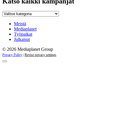
Katso kaikki kampanjat
Katso
kaikki
kampanjat
Meistä
Mediaplanet
Työpaikat
Julkaisut
© 2026 Mediaplanet Group
Privacy Policy
|
Revise privacy settings