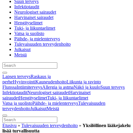
Suun terveys
Infektiotaudit
Neurologiset sairaudet
Harvinaiset sairaudet
Hengityselimet
Tuki- ja liikuntaelimet
Vatsa ja suolisto
Päihde- ja mielenterveys
Tulevaisuuden terveydenhoito
Julkaisut
Meistä
Lapsen terveys
Raskaus ja
perhe
Hyvinvointi
Kauneudenhoito
Liikunta ja ravinto
Flunssa
Intiimiterveys
Allergia ja astma
Näkö ja kuulo
Suun terveys
Infektiotaudit
Neurologiset sairaudet
Harvinaiset
sairaudet
Hengityselimet
Tuki- ja liikuntaelimet
Vatsa ja suolisto
Päihde- ja mielenterveys
Tulevaisuuden
terveydenhoito
Julkaisut
Meistä
Etusivu
»
Tulevaisuuden terveydenhoito
»
Yksilöllinen lääkejakelu
lisää turvallisuutta