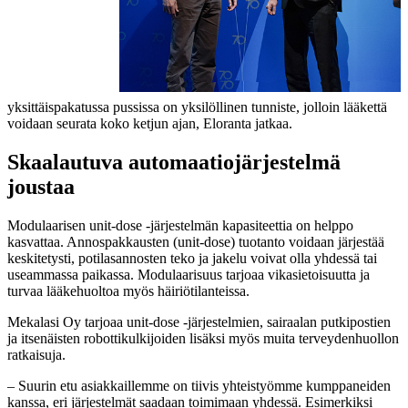
yksittäispakatussa pussissa on yksilöllinen tunniste, jolloin lääkettä
voidaan seurata koko ketjun ajan, Eloranta jatkaa.
Skaalautuva automaatiojärjestelmä
joustaa
Modulaarisen unit-dose -järjestelmän kapasiteettia on helppo
kasvattaa. Annospakkausten (unit-dose) tuotanto voidaan järjestää
keskitetysti, potilasannosten teko ja jakelu voivat olla yhdessä tai
useammassa paikassa. Modulaarisuus tarjoaa vikasietoisuutta ja
turvaa lääkehuoltoa myös häiriötilanteissa.
Mekalasi Oy tarjoaa unit-dose -järjestelmien, sairaalan putkipostien
ja itsenäisten robottikulkijoiden lisäksi myös muita terveydenhuollon
ratkaisuja.
– Suurin etu asiakkaillemme on tiivis yhteistyömme kumppaneiden
kanssa, eri järjestelmät saadaan toimimaan yhdessä. Esimerkiksi