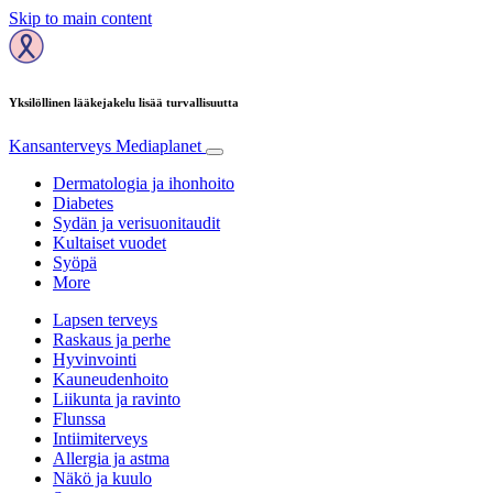
Skip to main content
Yksilöllinen lääkejakelu lisää turvallisuutta
Kansanterveys
Mediaplanet
Dermatologia ja ihonhoito
Diabetes
Sydän ja verisuonitaudit
Kultaiset vuodet
Syöpä
More
Lapsen terveys
Raskaus ja perhe
Hyvinvointi
Kauneudenhoito
Liikunta ja ravinto
Flunssa
Intiimiterveys
Allergia ja astma
Näkö ja kuulo