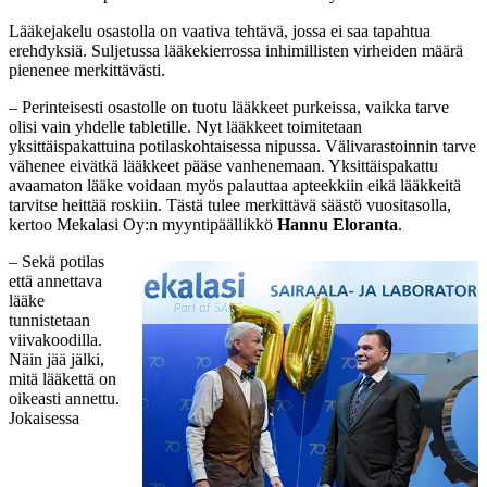
Lääkejakelu osastolla on vaativa tehtävä, jossa ei saa tapahtua
erehdyksiä. Suljetussa lääkekierrossa inhimillisten virheiden määrä
pienenee merkittävästi.
– Perinteisesti osastolle on tuotu lääkkeet purkeissa, vaikka tarve
olisi vain yhdelle tabletille. Nyt lääkkeet toimitetaan
yksittäispakattuina potilaskohtaisessa nipussa. Välivarastoinnin tarve
vähenee eivätkä lääkkeet pääse vanhenemaan. Yksittäispakattu
avaamaton lääke voidaan myös palauttaa apteekkiin eikä lääkkeitä
tarvitse heittää roskiin. Tästä tulee merkittävä säästö vuositasolla,
kertoo Mekalasi Oy:n myyntipäällikkö
Hannu Eloranta
.
– Sekä potilas
että annettava
lääke
tunnistetaan
viivakoodilla.
Näin jää jälki,
mitä lääkettä on
oikeasti annettu.
Jokaisessa