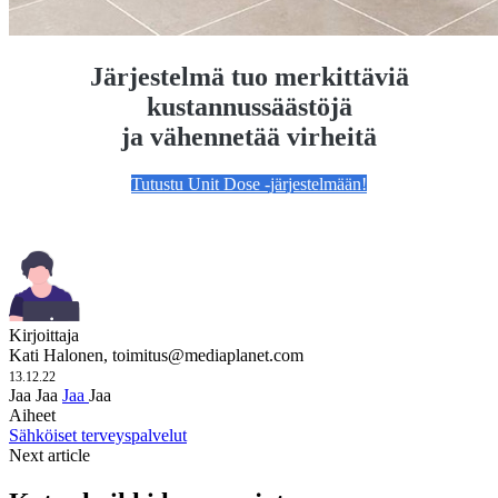
Järjestelmä tuo merkittäviä
kustannussäästöjä
ja vähennetää virheitä
Tutustu Unit Dose -järjestelmään!
Kirjoittaja
Kati Halonen,
toimitus@mediaplanet.com
13.12.22
Jaa
Jaa
Jaa
Jaa
Aiheet
Sähköiset terveyspalvelut
Next article