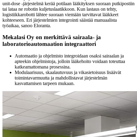
unit-dose -järjestelmä kerää potilaan lääkityksen suoraan putkipostiin
tai lataa ne robotin kuljetuslaatikkoon. Kun lastaus on tehty,
logistiikkarobotti lähtee suoraan viemään tarvittavat lääkkeet
kohteeseen. Eri järjestelmien integrointi säästää manuaalista
työaikaa, sanoo Eloranta.
Mekalasi Oy on merkittävä sairaala- ja
laboratorioautomaation integraattori
Automaatio ja ohjelmisto integroidaan osaksi sairaalan ja
apteekin ohjelmistoja, jolloin lääkehoito voidaan toteuttaa
katkeamattomana prosessina.
Modulaarisuus, skaalautuvuus ja vikasietoisuus lisäävät
toimintavarmuutta ja mahdollistavat järjestelmän
kasvattamisen tarpeen mukaan.