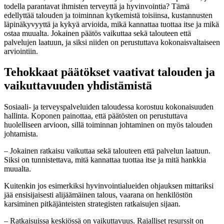
todella parantavat ihmisten terveyttä ja hyvinvointia? Tämä
edellyttää talouden ja toiminnan kytkemistä toisiinsa, kustannusten
läpinäkyvyyttä ja kykyä arvioida, mikä kannattaa tuottaa itse ja mikä
ostaa muualta. Jokainen päätös vaikuttaa sekä talouteen että
palvelujen laatuun, ja siksi niiden on perustuttava kokonaisvaltaiseen
arviointiin.
Tehokkaat päätökset vaativat talouden ja
vaikuttavuuden yhdistämistä
Sosiaali- ja terveyspalveluiden taloudessa korostuu kokonaisuuden
hallinta. Koponen painottaa, että päätösten on perustuttava
huolelliseen arvioon, sillä toiminnan johtaminen on myös talouden
johtamista.
– Jokainen ratkaisu vaikuttaa sekä talouteen että palvelun laatuun.
Siksi on tunnistettava, mitä kannattaa tuottaa itse ja mitä hankkia
muualta.
Kuitenkin jos esimerkiksi hyvinvointialueiden ohjauksen mittariksi
jää ensisijaisesti alijäämäinen talous, vaarana on henkilöstön
karsiminen pitkäjänteisten strategisten ratkaisujen sijaan.
– Ratkaisuissa keskiössä on vaikuttavuus. Rajalliset resurssit on