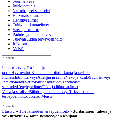
Suun terveys
Infektiotaudit
Neurologiset sairaudet
Harvinaiset sairaudet
Hengityselimet
Tuki- ja liikuntaelimet
Vatsa ja suolisto
Päihde- ja mielenterveys
Tulevaisuuden terveydenhoito
Julkaisut
Meistä
Lapsen terveys
Raskaus ja
perhe
Hyvinvointi
Kauneudenhoito
Liikunta ja ravinto
Flunssa
Intiimiterveys
Allergia ja astma
Näkö ja kuulo
Suun terveys
Infektiotaudit
Neurologiset sairaudet
Harvinaiset
sairaudet
Hengityselimet
Tuki- ja liikuntaelimet
Vatsa ja suolisto
Päihde- ja mielenterveys
Tulevaisuuden
terveydenhoito
Julkaisut
Meistä
Etusivu
»
Tulevaisuuden terveydenhoito
»
Johtaminen, talous ja
vaikuttavuus – soten kestävyyden kivijalat