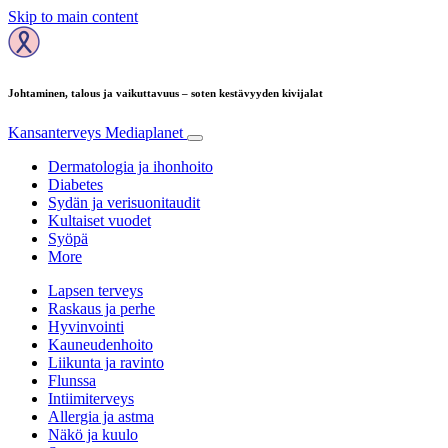
Skip to main content
Johtaminen, talous ja vaikuttavuus – soten kestävyyden kivijalat
Kansanterveys
Mediaplanet
Dermatologia ja ihonhoito
Diabetes
Sydän ja verisuonitaudit
Kultaiset vuodet
Syöpä
More
Lapsen terveys
Raskaus ja perhe
Hyvinvointi
Kauneudenhoito
Liikunta ja ravinto
Flunssa
Intiimiterveys
Allergia ja astma
Näkö ja kuulo