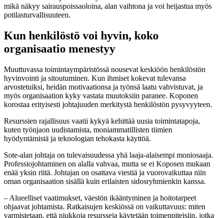
mikä näkyy sairauspoissaoloina, alan vaihtona ja voi heijastua myös
potilasturvallisuuteen.
Kun henkilöstö voi hyvin, koko
organisaatio menestyy
Muuttuvassa toimintaympäristössä nousevat keskiöön henkilöstön
hyvinvointi ja sitoutuminen. Kun ihmiset kokevat tulevansa
arvostetuiksi, heidän motivaationsa ja työnsä laatu vahvistuvat, ja
myös organisaation kyky vastata muutoksiin paranee. Koponen
korostaa erityisesti johtajuuden merkitystä henkilöstön pysyvyyteen.
Resurssien rajallisuus vaatii kykyä kehittää uusia toimintatapoja,
kuten työnjaon uudistamista, moniammatillisten tiimien
hyödyntämistä ja teknologian tehokasta käyttöä.
Sote-alan johtaja on tulevaisuudessa yhä laaja-alaisempi moniosaaja.
Professiojohtaminen on alalla vahvaa, mutta se ei Koposen mukaan
enää yksin riitä. Johtajan on osattava viestiä ja vuorovaikuttaa niin
oman organisaation sisällä kuin erilaisten sidosryhmienkin kanssa.
– Alueelliset vaatimukset, väestön ikääntyminen ja hoitotarpeet
ohjaavat johtamista. Ratkaisujen keskiössä on vaikuttavuus: miten
varmistetaan, että niukkoja resursseja käytetään toimenpiteisiin, jotka