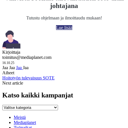
johtajana
Tutustu ohjelmaan ja ilmoittaudu mukaan!
Lue lisää
Kirjoittaja
toimitus@mediaplanet.com
16.10.25
Jaa
Jaa
Jaa
Jaa
Aiheet
Hoitotyön tulevaisuus
SOTE
Next article
Katso kaikki kampanjat
Katso
kaikki
kampanjat
Meistä
Mediaplanet
Työpaikat