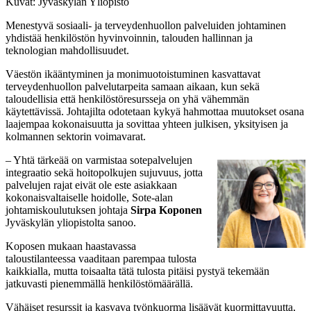
Kuvat: Jyväskylän Yliopisto
Menestyvä sosiaali- ja terveydenhuollon palveluiden johtaminen
yhdistää henkilöstön hyvinvoinnin, talouden hallinnan ja
teknologian mahdollisuudet.
Väestön ikääntyminen ja monimuotoistuminen kasvattavat
terveydenhuollon palvelutarpeita samaan aikaan, kun sekä
taloudellisia että henkilöstöresursseja on yhä vähemmän
käytettävissä. Johtajilta odotetaan kykyä hahmottaa muutokset osana
laajempaa kokonaisuutta ja sovittaa yhteen julkisen, yksityisen ja
kolmannen sektorin voimavarat.
– Yhtä tärkeää on varmistaa sotepalvelujen
integraatio sekä hoitopolkujen sujuvuus, jotta
palvelujen rajat eivät ole este asiakkaan
kokonaisvaltaiselle hoidolle, Sote-alan
johtamiskoulutuksen johtaja
Sirpa Koponen
Jyväskylän yliopistolta sanoo.
Koposen mukaan haastavassa
taloustilanteessa vaaditaan parempaa tulosta
kaikkialla, mutta toisaalta tätä tulosta pitäisi pystyä tekemään
jatkuvasti pienemmällä henkilöstömäärällä.
Vähäiset resurssit ja kasvava työnkuorma lisäävät kuormittavuutta,