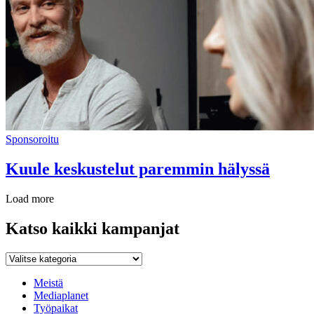
Sponsoroitu
Kuule keskustelut paremmin hälyssä
Load more
Katso kaikki kampanjat
Katso
kaikki
kampanjat
Meistä
Mediaplanet
Työpaikat