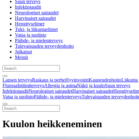
Suun terveys
Infektiotaudit
Neurologiset sairaudet
Harvinaiset sairaudet
Hengityselimet
Tuki- ja liikuntaelimet
Vatsa ja suolisto
Päihde- ja mielenterveys
Tulevaisuuden terveydenhoito
Julkaisut
Meistä
Lapsen terveys
Raskaus ja perhe
Hyvinvointi
Kauneudenhoito
Liikunta 
Flunssa
Intiimiterveys
Allergia ja astma
Näkö ja kuulo
Suun terveys
Infektiotaudit
Neurologiset sairaudet
Harvinaiset sairaudet
Hengityselim
Vatsa ja suolisto
Päihde- ja mielenterveys
Tulevaisuuden terveydenhoit
Kuulon heikkeneminen