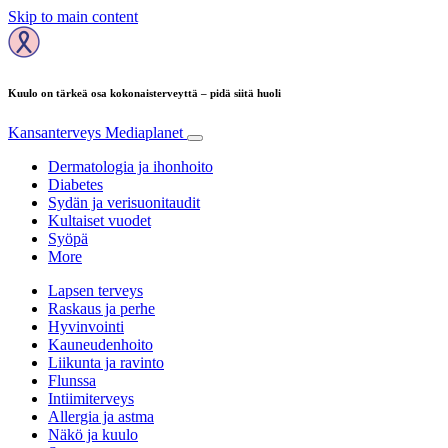
Skip to main content
Kuulo on tärkeä osa kokonaisterveyttä – pidä siitä huoli
Kansanterveys
Mediaplanet
Dermatologia ja ihonhoito
Diabetes
Sydän ja verisuonitaudit
Kultaiset vuodet
Syöpä
More
Lapsen terveys
Raskaus ja perhe
Hyvinvointi
Kauneudenhoito
Liikunta ja ravinto
Flunssa
Intiimiterveys
Allergia ja astma
Näkö ja kuulo