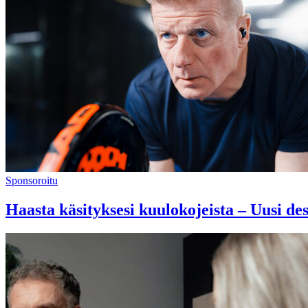
Sponsoroitu
Haasta käsityksesi kuulokojeista – Uusi d