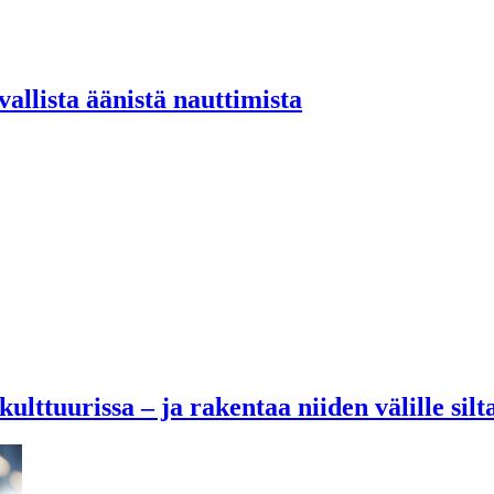
allista äänistä nauttimista
ulttuurissa – ja rakentaa niiden välille silt