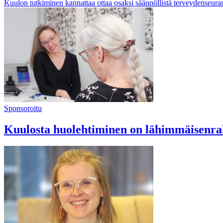
Kuulon tutkiminen kannattaa ottaa osaksi säännöllistä terveydenseura
Sponsoroitu
Kuulosta huolehtiminen on lähimmäisenra