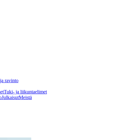
ja ravinto
et
Tuki- ja liikuntaelimet
o
Julkaisut
Meistä