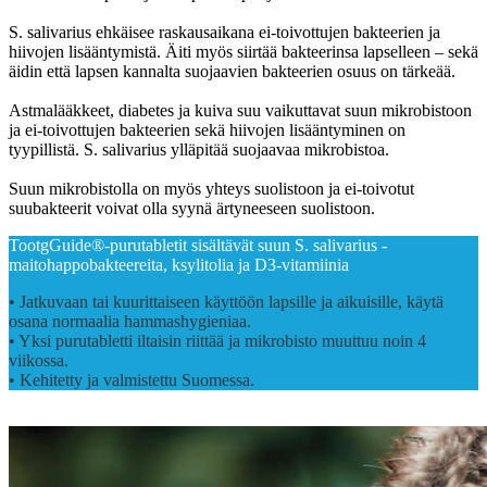
S. salivarius ehkäisee raskausaikana ei-toivottujen bakteerien ja
hiivojen lisääntymistä. Äiti myös siirtää bakteerinsa lapselleen – sekä
äidin että lapsen kannalta suojaavien bakteerien osuus on tärkeää.
Astmalääkkeet, diabetes ja kuiva suu vaikuttavat suun mikrobistoon
ja ei-toivottujen bakteerien sekä hiivojen lisääntyminen on
tyypillistä. S. salivarius ylläpitää suojaavaa mikrobistoa.
Suun mikrobistolla on myös yhteys suolistoon ja ei-toivotut
suubakteerit voivat olla syynä ärtyneeseen suolistoon.
TootgGuide®-purutabletit sisältävät suun S. salivarius -
maitohappobakteereita, ksylitolia ja D3-vitamiinia
• Jatkuvaan tai kuurittaiseen käyttöön lapsille ja aikuisille, käytä
osana normaalia hammashygieniaa.
• Yksi purutabletti iltaisin riittää ja mikrobisto muuttuu noin 4
viikossa.
• Kehitetty ja valmistettu Suomessa.