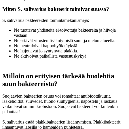
Miten S. salivarius bakteerit toimivat suussa?
S. salivarius bakteereiden toimintamekanismeja:
Ne tuottavat yhdisteitä ei-toivottuja bakteereita ja hiivoja
vastaan.
Ne estävät virusten lisääntymistä suun ja nielun alueella.
Ne neutraloivat happohyökkäyksiä.
Ne hajottavat jo syntynyttä plakkia.
Ne aktivoivat paikallista vastustuskykyä.
Milloin on erityisen tärkeää huolehtia
suun bakteereista?
Suojaavien bakteerien osuus voi romahtaa: antibioottikuurit,
lääkehoidot, suuvedet, huono suuhygienia, napostelu ja raskaus
vaikuttavat suunmikrobistoon. Suojaavat bakteerit voi kuitenkin
palauttaa!
S. salivarius estää plakkibakteerien lisääntymisen. Plakkibakteerit
ilmaantuvat lapsilla jo hampaiden puhjetessa.