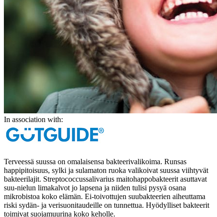
In association with:
Terveessä suussa on omalaisensa bakteerivalikoima. Runsas
happipitoisuus, sylki ja sulamaton ruoka valikoivat suussa viihtyvät
bakteerilajit. Streptococcussalivarius maitohappobakteerit asuttavat
suu-nielun limakalvot jo lapsena ja niiden tulisi pysyä osana
mikrobistoa koko elämän. Ei-toivottujen suubakteerien aiheuttama
riski sydän- ja verisuonitaudeille on tunnettua. Hyödylliset bakteerit
toimivat suojamuurina koko keholle.