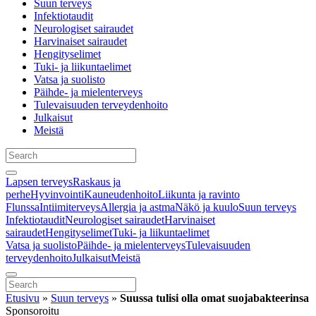
Suun terveys
Infektiotaudit
Neurologiset sairaudet
Harvinaiset sairaudet
Hengityselimet
Tuki- ja liikuntaelimet
Vatsa ja suolisto
Päihde- ja mielenterveys
Tulevaisuuden terveydenhoito
Julkaisut
Meistä
Lapsen terveys
Raskaus ja
perhe
Hyvinvointi
Kauneudenhoito
Liikunta ja ravinto
Flunssa
Intiimiterveys
Allergia ja astma
Näkö ja kuulo
Suun terveys
Infektiotaudit
Neurologiset sairaudet
Harvinaiset
sairaudet
Hengityselimet
Tuki- ja liikuntaelimet
Vatsa ja suolisto
Päihde- ja mielenterveys
Tulevaisuuden
terveydenhoito
Julkaisut
Meistä
Etusivu
»
Suun terveys
»
Suussa tulisi olla omat suojabakteerinsa
Sponsoroitu