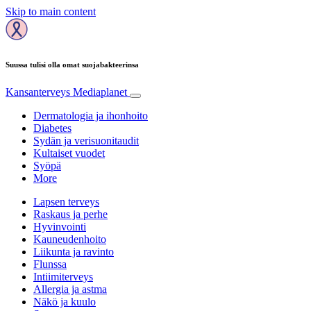
Skip to main content
Suussa tulisi olla omat suojabakteerinsa
Kansanterveys
Mediaplanet
Dermatologia ja ihonhoito
Diabetes
Sydän ja verisuonitaudit
Kultaiset vuodet
Syöpä
More
Lapsen terveys
Raskaus ja perhe
Hyvinvointi
Kauneudenhoito
Liikunta ja ravinto
Flunssa
Intiimiterveys
Allergia ja astma
Näkö ja kuulo