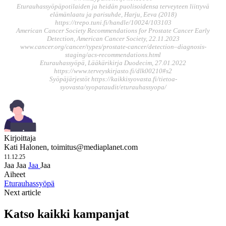
Eturauhassyöpäpotilaiden ja heidän puolisoidensa terveyteen liittyvä
elämänlaatu ja parisuhde, Harju, Eeva (2018)
https://trepo.tuni.fi/handle/10024/103103
American Cancer Society Recommendations for Prostate Cancer Early
Detection, American Cancer Society, 22.11.2023
www.cancer.org/cancer/types/prostate-cancer/detection
–
diagnosis-
staging/acs-recommendations.html
Eturauhassyöpä, Lääkärikirja Duodecim, 27.01.2022
https://www.terveyskirjasto.fi/dlk00210#s2
Syöpäjärjestöt https://kaikkisyovasta.fi/tietoa-
syovasta/syopataudit/eturauhassyopa/
Kirjoittaja
Kati Halonen,
toimitus@mediaplanet.com
11.12.25
Jaa
Jaa
Jaa
Jaa
Aiheet
Eturauhassyöpä
Next article
Katso kaikki kampanjat