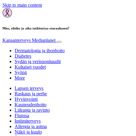
Skip to main content
Mies, olisiko jo aika tutkituttaa eturauhasesi?
Kansanterveys
Mediaplanet
Dermatologia ja ihonhoito
Diabetes
Sydän ja verisuonitaudit
Kultaiset vuodet
Syöpä
More
Lapsen terveys
Raskaus ja perhe
Hyvinvointi
Kauneudenhoito
Liikunta ja ravinto
Flunssa
Intiimiterveys
Allergia ja astma
Näkö ja kuulo