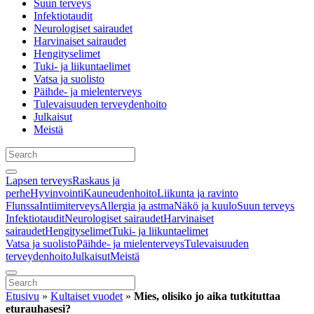
Suun terveys
Infektiotaudit
Neurologiset sairaudet
Harvinaiset sairaudet
Hengityselimet
Tuki- ja liikuntaelimet
Vatsa ja suolisto
Päihde- ja mielenterveys
Tulevaisuuden terveydenhoito
Julkaisut
Meistä
Lapsen terveys
Raskaus ja
perhe
Hyvinvointi
Kauneudenhoito
Liikunta ja ravinto
Flunssa
Intiimiterveys
Allergia ja astma
Näkö ja kuulo
Suun terveys
Infektiotaudit
Neurologiset sairaudet
Harvinaiset
sairaudet
Hengityselimet
Tuki- ja liikuntaelimet
Vatsa ja suolisto
Päihde- ja mielenterveys
Tulevaisuuden
terveydenhoito
Julkaisut
Meistä
Etusivu
»
Kultaiset vuodet
»
Mies, olisiko jo aika tutkituttaa
eturauhasesi?