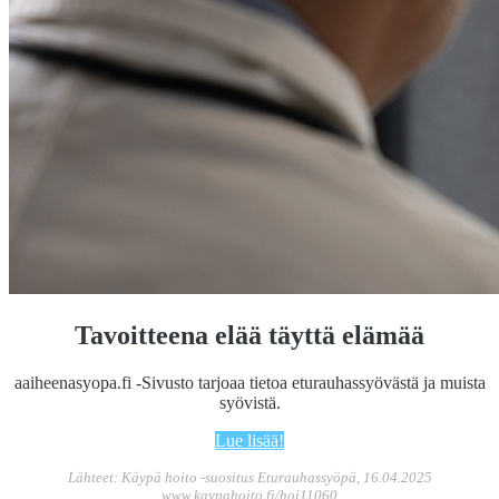
Tavoitteena elää täyttä elämää
aaiheenasyopa.fi -Sivusto tarjoaa tietoa eturauhassyövästä ja muista
syövistä.
Lue lisää!
Lähteet: Käypä hoito -suositus Eturauhassyöpä, 16.04.2025
www.kaypahoito.fi/hoi11060