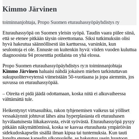
Kimmo Järvinen
toiminnanjohtaja, Propo Suomen eturauhassyöpäyhdistys ry
Eturauhassyöpä on Suomen yleisin syöpä. Taudin vaara piilee siinä,
että se etenee pitkään täysin oireettomana. Siksi tutkimuksiin olisi
hyvä hakeutua säännöllisesti iän karttuessa, varsinkin, kun
seulontoja ei ole. Ennuste on kuitenkin hyvä: viiden vuoden kuluttua
diagnoosista 94 prosenttia potilaista on yhä elossa.
Propo Suomen eturauhassyöpäyhdistys ry:n toiminnanjohtaja
Kimmo Järvinen
haluaisi nähdä jokaisen miehen tarkistuttavan
sukupuoliterveytensä viimeistään 50-vuotiaana ja jopa aiemmin, jos
suvussa on eturauhassyöpää.
– Oireita ei pidä jäädä odottamaan, koska niitä ei alkuvaiheessa
välttämättä tule.
Heikentynyt virtsasuihku, rakon tyhjenemisen vaikeus tai yölliset
vessakäynnit johtuvat lähes aina hyperplasiasta eli eturauhasen
hyvälaatuisesta liikakasvusta, eivät syövästä. Eturauhassyöpä pysyy
pitkään näkymättömissä, koska se kasvaa eturauhasta ympäröivän
sidekudoskapselin sisällä ilman kipua tai tuntemuksia. Kun tauti
lopulta etenee kapselin ulkopuolelle, se hakeutuu usein luustoon,