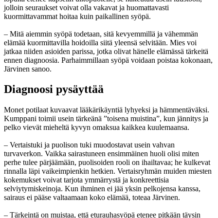
jolloin seuraukset voivat olla vakavat ja huomattavasti
kuormittavammat hoitaa kuin paikallinen syöpä.
– Mitä aiemmin syöpä todetaan, sitä kevyemmillä ja vähemmän
elämää kuormittavilla hoidoilla siitä yleensä selvitään. Mies voi
jatkaa niiden asioiden parissa, jotka olivat hänelle elämässä tärkeitä
ennen diagnoosia. Parhaimmillaan syöpä voidaan poistaa kokonaan,
Järvinen sanoo.
Diagnoosi pysäyttää
Monet potilaat kuvaavat lääkärikäyntiä lyhyeksi ja hämmentäväksi.
Kumppani toimii usein tärkeänä ”toisena muistina”, kun jännitys ja
pelko vievät mieheltä kyvyn omaksua kaikkea kuulemaansa.
– Vertaistuki ja puolison tuki muodostavat usein vahvan
turvaverkon. Vaikka sairastuneen ensimmäinen huoli olisi miten
perhe tulee pärjäämään, puolisoiden rooli on ihailtavaa; he kulkevat
rinnalla läpi vaikeimpienkin hetkien. Vertaisryhmän muiden miesten
kokemukset voivat tarjota ymmärrystä ja konkreettisia
selviytymiskeinoja. Kun ihminen ei jää yksin pelkojensa kanssa,
sairaus ei pääse valtaamaan koko elämää, toteaa Järvinen.
– Tärkeintä on muistaa, että eturauhasyöpä etenee pitkään täysin