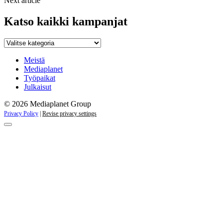
Next article
Katso kaikki kampanjat
Katso
kaikki
kampanjat
Meistä
Mediaplanet
Työpaikat
Julkaisut
© 2026 Mediaplanet Group
Privacy Policy
|
Revise privacy settings