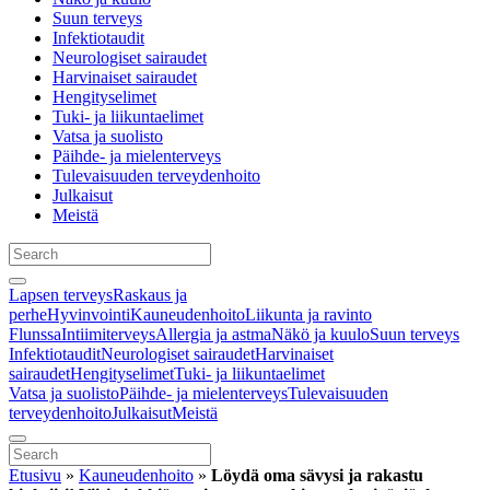
Suun terveys
Infektiotaudit
Neurologiset sairaudet
Harvinaiset sairaudet
Hengityselimet
Tuki- ja liikuntaelimet
Vatsa ja suolisto
Päihde- ja mielenterveys
Tulevaisuuden terveydenhoito
Julkaisut
Meistä
Lapsen terveys
Raskaus ja
perhe
Hyvinvointi
Kauneudenhoito
Liikunta ja ravinto
Flunssa
Intiimiterveys
Allergia ja astma
Näkö ja kuulo
Suun terveys
Infektiotaudit
Neurologiset sairaudet
Harvinaiset
sairaudet
Hengityselimet
Tuki- ja liikuntaelimet
Vatsa ja suolisto
Päihde- ja mielenterveys
Tulevaisuuden
terveydenhoito
Julkaisut
Meistä
Etusivu
»
Kauneudenhoito
»
Löydä oma sävysi ja rakastu