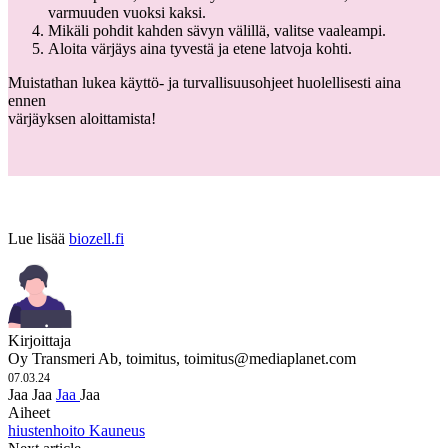
varmuuden vuoksi kaksi.
Mikäli pohdit kahden sävyn välillä, valitse vaaleampi.
Aloita värjäys aina tyvestä ja etene latvoja kohti.
Muistathan lukea käyttö- ja turvallisuusohjeet huolellisesti aina
ennen
värjäyksen aloittamista!
Lue lisää
biozell.fi
Kirjoittaja
Oy Transmeri Ab, toimitus,
toimitus@mediaplanet.com
07.03.24
Jaa
Jaa
Jaa
Jaa
Aiheet
hiustenhoito
Kauneus