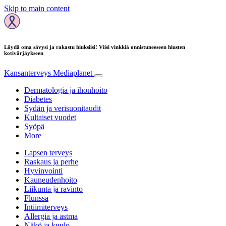
Skip to main content
Löydä oma sävysi ja rakastu hiuksiisi! Viisi vinkkiä onnistuneeseen hiusten
kotivärjäykseen
Kansanterveys
Mediaplanet
Dermatologia ja ihonhoito
Diabetes
Sydän ja verisuonitaudit
Kultaiset vuodet
Syöpä
More
Lapsen terveys
Raskaus ja perhe
Hyvinvointi
Kauneudenhoito
Liikunta ja ravinto
Flunssa
Intiimiterveys
Allergia ja astma
Näkö ja kuulo