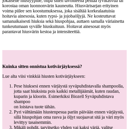
jokaiselle hiustyypille, olipa sitten tavoitteena peittää tyvikasvua tai
korostaa oman luonnonvärin kauneutta. Hiusvärisarjan erityinen
voima piilee sen koostumuksessa, joka sisältää korkealaatuisia
hoitavia ainesosia, kuten rypsi- ja jojobaöljyjä. Ne kosteuttavat
samanaikaisesti hiuksia sekä hiuspohjaa, auttaen samalla väriainetta
tunkeutumaan syvälle hiuskuituun. Hoitavat ainesosat myös
parantavat hiusvärin kestoa ja intensiteettiä.
Kuinka sitten onnistua kotivärjäyksessä?
Lue alta viisi vinkkiä hiusten kotivärjäykseen:
Pese hiuksesi ennen värjäystä syväpuhdistavalla shampoolla,
jotta saat hiuksista pois kaikki metallijäämät, kuten raudan,
kuparin ja kloorin. Esimerkiksi Biozell Syväpuhdistava
shampoo
on loistava tuote tähän.
Pyri välttämään hiustenpesua pariin päivään ennen värjäystä,
sillä hiuspohjan oma rasva ja öljyt suojaavat sitä ja väri myös
levittyy tasaisemmin.
Mikäli pohdit, tarvitsetko yhden vai kaksi väriä, valitse