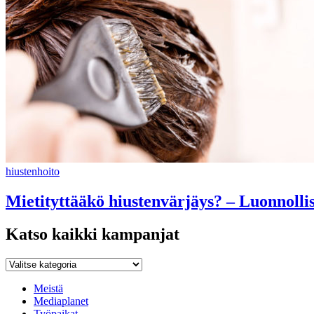
hiustenhoito
Mietityttääkö hiustenvärjäys? – Luonnollise
Katso kaikki kampanjat
Katso
kaikki
kampanjat
Meistä
Mediaplanet
Työpaikat