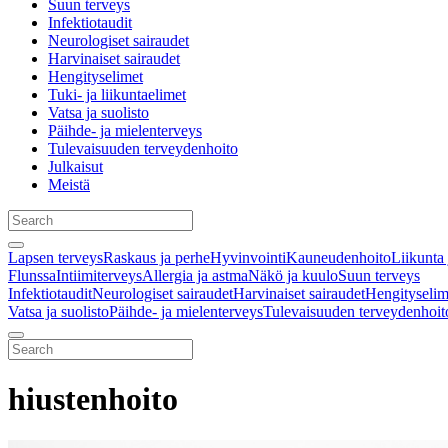
Suun terveys
Infektiotaudit
Neurologiset sairaudet
Harvinaiset sairaudet
Hengityselimet
Tuki- ja liikuntaelimet
Vatsa ja suolisto
Päihde- ja mielenterveys
Tulevaisuuden terveydenhoito
Julkaisut
Meistä
Lapsen terveys
Raskaus ja perhe
Hyvinvointi
Kauneudenhoito
Liikunta 
Flunssa
Intiimiterveys
Allergia ja astma
Näkö ja kuulo
Suun terveys
Infektiotaudit
Neurologiset sairaudet
Harvinaiset sairaudet
Hengityselim
Vatsa ja suolisto
Päihde- ja mielenterveys
Tulevaisuuden terveydenhoit
hiustenhoito