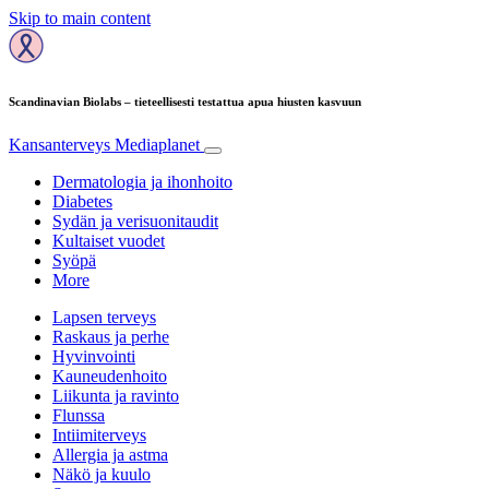
Skip to main content
Scandinavian Biolabs – tieteellisesti testattua apua hiusten kasvuun
Kansanterveys
Mediaplanet
Dermatologia ja ihonhoito
Diabetes
Sydän ja verisuonitaudit
Kultaiset vuodet
Syöpä
More
Lapsen terveys
Raskaus ja perhe
Hyvinvointi
Kauneudenhoito
Liikunta ja ravinto
Flunssa
Intiimiterveys
Allergia ja astma
Näkö ja kuulo