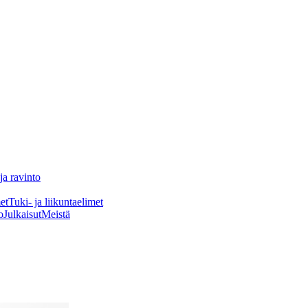
ja ravinto
et
Tuki- ja liikuntaelimet
o
Julkaisut
Meistä