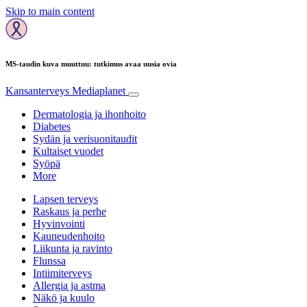
Skip to main content
MS-taudin kuva muuttuu: tutkimus avaa uusia ovia
Kansanterveys
Mediaplanet
Dermatologia ja ihonhoito
Diabetes
Sydän ja verisuonitaudit
Kultaiset vuodet
Syöpä
More
Lapsen terveys
Raskaus ja perhe
Hyvinvointi
Kauneudenhoito
Liikunta ja ravinto
Flunssa
Intiimiterveys
Allergia ja astma
Näkö ja kuulo