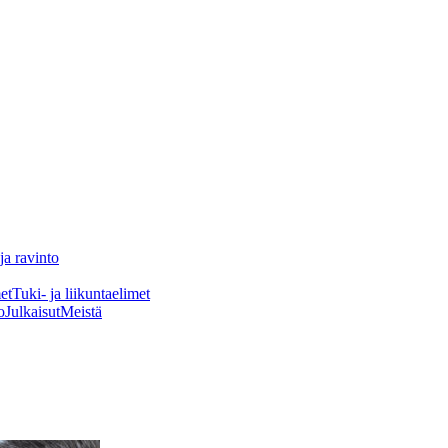
ja ravinto
et
Tuki- ja liikuntaelimet
o
Julkaisut
Meistä