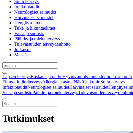
Suun terveys
Infektiotaudit
Neurologiset sairaudet
Harvinaiset sairaudet
Hengityselimet
Tuki- ja liikuntaelimet
Vatsa ja suolisto
Päihde- ja mielenterveys
Tulevaisuuden terveydenhoito
Julkaisut
Meistä
Lapsen terveys
Raskaus ja perhe
Hyvinvointi
Kauneudenhoito
Liikunta 
Flunssa
Intiimiterveys
Allergia ja astma
Näkö ja kuulo
Suun terveys
Infektiotaudit
Neurologiset sairaudet
Harvinaiset sairaudet
Hengityselim
Vatsa ja suolisto
Päihde- ja mielenterveys
Tulevaisuuden terveydenhoit
Tutkimukset