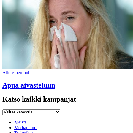
Allerginen nuha
Apua aivasteluun
Katso kaikki kampanjat
Katso
kaikki
kampanjat
Meistä
Mediaplanet
Työpaikat