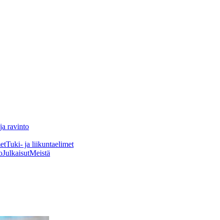
ja ravinto
et
Tuki- ja liikuntaelimet
o
Julkaisut
Meistä