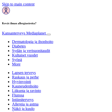
Skip to main content
Kevät ilman allergiaoireita?
Kansanterveys
Mediaplanet
Dermatologia ja ihonhoito
Diabetes
Sydän ja verisuonitaudit
Kultaiset vuodet
Syöpä
More
Lapsen terveys
Raskaus ja perhe
Hyvinvointi
Kauneudenhoito
Liikunta ja ravinto
Flunssa
Intiimiterveys
Allergia ja astma
Näkö ja kuulo