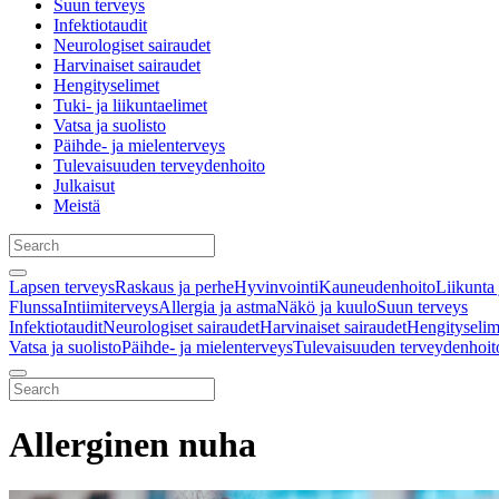
Suun terveys
Infektiotaudit
Neurologiset sairaudet
Harvinaiset sairaudet
Hengityselimet
Tuki- ja liikuntaelimet
Vatsa ja suolisto
Päihde- ja mielenterveys
Tulevaisuuden terveydenhoito
Julkaisut
Meistä
Lapsen terveys
Raskaus ja perhe
Hyvinvointi
Kauneudenhoito
Liikunta 
Flunssa
Intiimiterveys
Allergia ja astma
Näkö ja kuulo
Suun terveys
Infektiotaudit
Neurologiset sairaudet
Harvinaiset sairaudet
Hengityselim
Vatsa ja suolisto
Päihde- ja mielenterveys
Tulevaisuuden terveydenhoit
Allerginen nuha