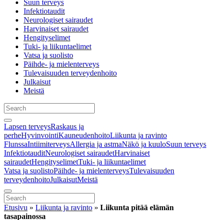
Suun terveys
Infektiotaudit
Neurologiset sairaudet
Harvinaiset sairaudet
Hengityselimet
Tuki- ja liikuntaelimet
Vatsa ja suolisto
Päihde- ja mielenterveys
Tulevaisuuden terveydenhoito
Julkaisut
Meistä
Lapsen terveys
Raskaus ja
perhe
Hyvinvointi
Kauneudenhoito
Liikunta ja ravinto
Flunssa
Intiimiterveys
Allergia ja astma
Näkö ja kuulo
Suun terveys
Infektiotaudit
Neurologiset sairaudet
Harvinaiset
sairaudet
Hengityselimet
Tuki- ja liikuntaelimet
Vatsa ja suolisto
Päihde- ja mielenterveys
Tulevaisuuden
terveydenhoito
Julkaisut
Meistä
Etusivu
»
Liikunta ja ravinto
»
Liikunta pitää elämän
tasapainossa