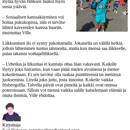
löytää hyvän fiiliksen lisäksi myös
uusia ystäviä.
– Sosiaalisen kanssakäymisen voi
hoitaa pukukopissa, niin ei tarvitse
lähteä kavereiden kanssa baariin,
muistuttaa Ville.
Liikkumisen ilo ei synny pakottamalla. Jokaisella on välillä hetkiä,
jolloin lähteminen tuntuu tahmealta, mutta kun itsensä saa liikkeelle,
palaa takaisin voittajafiiliksellä.
– Urheilua ja liikuntaa ei kannata ottaa liian vakavasti. Kaikille
löytyy joku harrastus, kun vaan pitää mielen avoimena ja menee
kokeilemaan. Ei sen tarvitse olla raakaa punttitreeniä tai metsässä
juoksemista. Löydä joku juttu, josta innostut. Kokeile vaikka
frisbeegolfia. Talvella päivät ovat pimeitä ja kaikki ovat omissa
poteroissaan. Silloin voi mennä vaikka salille katselemaan elämää ja
muita ihmisiä, Ville ehdottaa.
Kirjoittaja