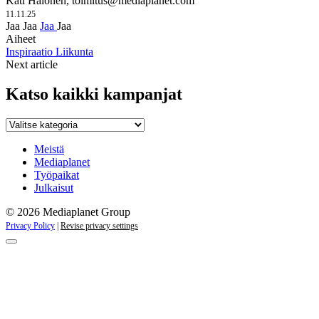
Kati Halonen,
toimitus@mediaplanet.com
11.11.25
Jaa
Jaa
Jaa
Jaa
Aiheet
Inspiraatio
Liikunta
Next article
Katso kaikki kampanjat
Katso
kaikki
kampanjat
Meistä
Mediaplanet
Työpaikat
Julkaisut
© 2026 Mediaplanet Group
Privacy Policy
|
Revise privacy settings