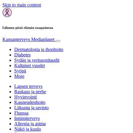
Skip to main content
Liikunta pitää elämän tasapainossa
Kansanterveys
Mediaplanet
Dermatologia ja ihonhoito
Diabetes
Sydän ja verisuonitaudit
Kultaiset vuodet
Syöpä
More
Lapsen terveys
Raskaus ja perhe
Hyvinvointi
Kauneudenhoito
Liikunta ja ravinto
Flunssa
Intiimiterveys
Allergia ja astma
Näkö ja kuulo