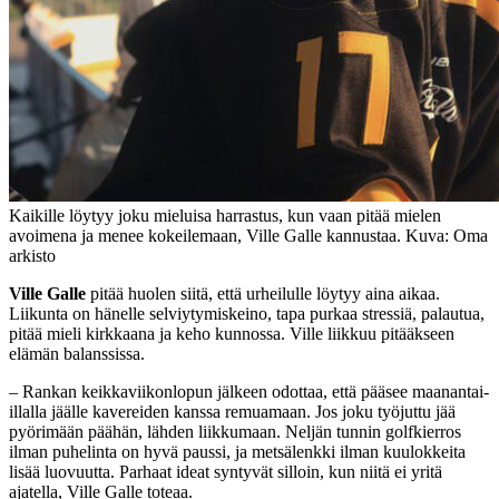
Kaikille löytyy joku mieluisa harrastus, kun vaan pitää mielen
avoimena ja menee kokeilemaan, Ville Galle kannustaa. Kuva: Oma
arkisto
Ville Galle
pitää huolen siitä, että urheilulle löytyy aina aikaa.
Liikunta on hänelle selviytymiskeino, tapa purkaa stressiä, palautua,
pitää mieli kirkkaana ja keho kunnossa. Ville liikkuu pitääkseen
elämän balanssissa.
– Rankan keikkaviikonlopun jälkeen odottaa, että pääsee maanantai-
illalla jäälle kavereiden kanssa remuamaan. Jos joku työjuttu jää
pyörimään päähän, lähden liikkumaan. Neljän tunnin golfkierros
ilman puhelinta on hyvä paussi, ja metsälenkki ilman kuulokkeita
lisää luovuutta. Parhaat ideat syntyvät silloin, kun niitä ei yritä
ajatella, Ville Galle toteaa.