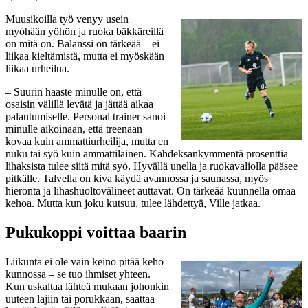
Muusikoilla työ venyy usein
myöhään yöhön ja ruoka bäkkäreillä
on mitä on. Balanssi on tärkeää – ei
liikaa kieltämistä, mutta ei myöskään
liikaa urheilua.
– Suurin haaste minulle on, että
osaisin välillä levätä ja jättää aikaa
palautumiselle. Personal trainer sanoi
minulle aikoinaan, että treenaan
kovaa kuin ammattiurheilija, mutta en
nuku tai syö kuin ammattilainen. Kahdeksankymmentä prosenttia
lihaksista tulee siitä mitä syö. Hyvällä unella ja ruokavaliolla pääsee
pitkälle. Talvella on kiva käydä avannossa ja saunassa, myös
hieronta ja lihashuoltovälineet auttavat. On tärkeää kuunnella omaa
kehoa. Mutta kun joku kutsuu, tulee lähdettyä, Ville jatkaa.
Pukukoppi voittaa baarin
Liikunta ei ole vain keino pitää keho
kunnossa – se tuo ihmiset yhteen.
Kun uskaltaa lähteä mukaan johonkin
uuteen lajiin tai porukkaan, saattaa