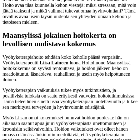
Hoito avaa tilaa kuunnella kehon viestejä: miksi stressaan, mitä voin
jättää taakseni ja mitkä valinnat tukevat omaa hyvinvointiani? Tämä
oivallus avaa usein täysin uudenlaisen yhteyden omaan kehoon ja
tietoiseen mieleen.
Maansylissä jokainen hoitokerta on
levollisen uudistava kokemus
Vyöhyketerapiahoito tehdään koko keholle päästä varpaisiin.
Vyöhyketerapeutti
Liisa Laineen
luona Hoitohuone Maansylissä
hoitokokemus on syvästi rentouttava, ja hoidon jälkeen keho on
maadoittunut, läsnäoleva, rauhallinen ja usein myös helpottuneen
iloinen.
Vyöhyketerapian vaikutuksia tukee myös tutkimustieto, ja
positiivisia tuloksia on saatu erityisesti vauvojen hoitotutkimuksissa.
Tämä tieteellinen sinetti lisää vyöhyketerapian luotettavuutta ja tukee
sen merkitystä terveyden ja hyvinvoinnin edistäjänä.
Myös Liisan omat kokemukset puhuvat hoidon puolesta: hän on
aikanaan saanut apua juuri vyöhyketerapiasta unettomuuteen ja
kroonisiin selkävaivoihin. Hoidon vaikutukset ovat olleet hänen
omassa elämässäänkin niin merkittäviä, että vyöhyketerapia on