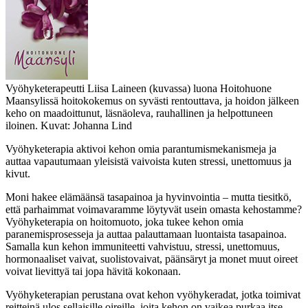
Vyöhyketerapeutti Liisa Laineen (kuvassa) luona Hoitohuone
Maansylissä hoitokokemus on syvästi rentouttava, ja hoidon jälkeen
keho on maadoittunut, läsnäoleva, rauhallinen ja helpottuneen
iloinen. Kuvat: Johanna Lind
Vyöhyketerapia aktivoi kehon omia parantumismekanismeja ja
auttaa vapautumaan yleisistä vaivoista kuten stressi, unettomuus ja
kivut.
Moni hakee elämäänsä tasapainoa ja hyvinvointia – mutta tiesitkö,
että parhaimmat voimavaramme löytyvät usein omasta kehostamme?
Vyöhyketerapia on hoitomuoto, joka tukee kehon omia
paranemisprosesseja ja auttaa palauttamaan luontaista tasapainoa.
Samalla kun kehon immuniteetti vahvistuu, stressi, unettomuus,
hormonaaliset vaivat, suolistovaivat, päänsäryt ja monet muut oireet
voivat lievittyä tai jopa hävitä kokonaan.
Vyöhyketerapian perustana ovat kehon vyöhykeradat, jotka toimivat
reitteinä ulos sellaisille oireille, joita kehon on vaikea purkaa itse.