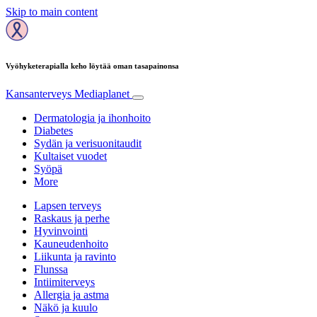
Skip to main content
Vyöhyketerapialla keho löytää oman tasapainonsa
Kansanterveys
Mediaplanet
Dermatologia ja ihonhoito
Diabetes
Sydän ja verisuonitaudit
Kultaiset vuodet
Syöpä
More
Lapsen terveys
Raskaus ja perhe
Hyvinvointi
Kauneudenhoito
Liikunta ja ravinto
Flunssa
Intiimiterveys
Allergia ja astma
Näkö ja kuulo