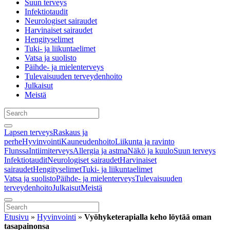
Suun terveys
Infektiotaudit
Neurologiset sairaudet
Harvinaiset sairaudet
Hengityselimet
Tuki- ja liikuntaelimet
Vatsa ja suolisto
Päihde- ja mielenterveys
Tulevaisuuden terveydenhoito
Julkaisut
Meistä
Lapsen terveys
Raskaus ja
perhe
Hyvinvointi
Kauneudenhoito
Liikunta ja ravinto
Flunssa
Intiimiterveys
Allergia ja astma
Näkö ja kuulo
Suun terveys
Infektiotaudit
Neurologiset sairaudet
Harvinaiset
sairaudet
Hengityselimet
Tuki- ja liikuntaelimet
Vatsa ja suolisto
Päihde- ja mielenterveys
Tulevaisuuden
terveydenhoito
Julkaisut
Meistä
Etusivu
»
Hyvinvointi
»
Vyöhyketerapialla keho löytää oman
tasapainonsa