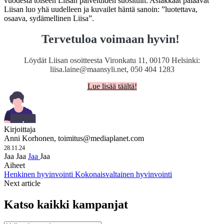
vuodesta toiseen Liisan palveluiden suosituin. Asiakkaat palaavat
Liisan luo yhä uudelleen ja kuvailet häntä sanoin: ”luotettava,
osaava, sydämellinen Liisa”.
Tervetuloa voimaan hyvin!
Löydät Liisan osoitteesta Vironkatu 11, 00170 Helsinki:
liisa.laine@maansyli.net
, 050 404 1283
Lue lisää täältä!
Kirjoittaja
Anni Korhonen,
toimitus@mediaplanet.com
28.11.24
Jaa
Jaa
Jaa
Jaa
Aiheet
Henkinen hyvinvointi
Kokonaisvaltainen hyvinvointi
Next article
Katso kaikki kampanjat