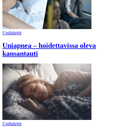
Unihäiriöt
Uniapnea – hoidettavissa oleva
kansantauti
Unihäiriöt