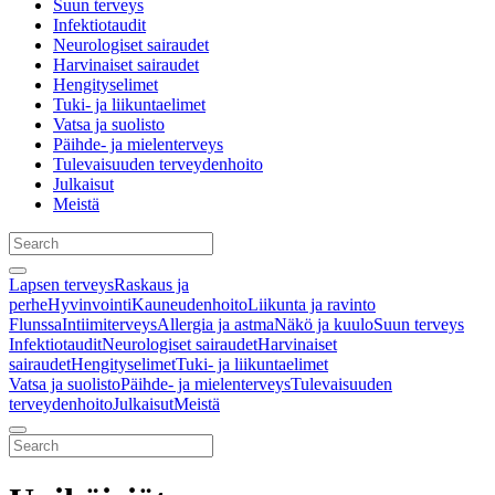
Suun terveys
Infektiotaudit
Neurologiset sairaudet
Harvinaiset sairaudet
Hengityselimet
Tuki- ja liikuntaelimet
Vatsa ja suolisto
Päihde- ja mielenterveys
Tulevaisuuden terveydenhoito
Julkaisut
Meistä
Lapsen terveys
Raskaus ja
perhe
Hyvinvointi
Kauneudenhoito
Liikunta ja ravinto
Flunssa
Intiimiterveys
Allergia ja astma
Näkö ja kuulo
Suun terveys
Infektiotaudit
Neurologiset sairaudet
Harvinaiset
sairaudet
Hengityselimet
Tuki- ja liikuntaelimet
Vatsa ja suolisto
Päihde- ja mielenterveys
Tulevaisuuden
terveydenhoito
Julkaisut
Meistä