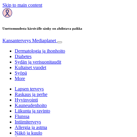
Skip to main content
Unettomuudesta kärsivälle sänky on ahdistava paikka
Kansanterveys
Mediaplanet
Dermatologia ja ihonhoito
Diabetes
Sydän ja verisuonitaudit
Kultaiset vuodet
Syöpä
More
Lapsen terveys
Raskaus ja perhe
Hyvinvointi
Kauneudenhoito
Liikunta ja ravinto
Flunssa
Intiimiterveys
Allergia ja astma
Näkö ja kuulo