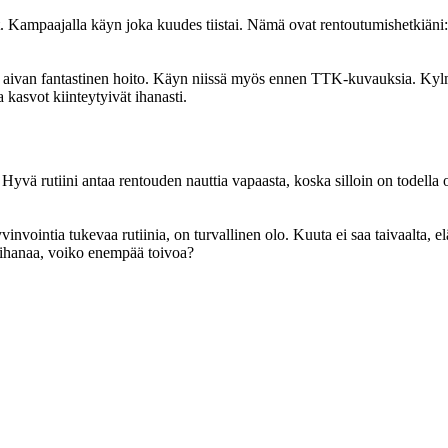
lot. Kampaajalla käyn joka kuudes tiistai. Nämä ovat rentoutumishetkiäni
n aivan fantastinen hoito. Käyn niissä myös ennen TTK-kuvauksia. Kyl
a kasvot kiinteytyivät ihanasti.
 Hyvä rutiini antaa rentouden nauttia vapaasta, koska silloin on todella
vinvointia tukevaa rutiinia, on turvallinen olo. Kuuta ei saa taivaalta, e
on ihanaa, voiko enempää toivoa?