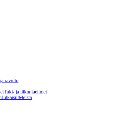
ja ravinto
et
Tuki- ja liikuntaelimet
o
Julkaisut
Meistä