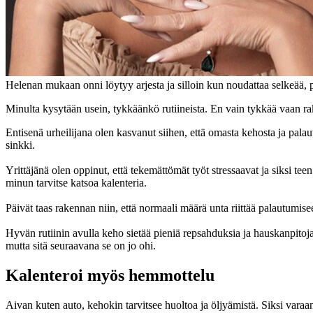
Helenan mukaan onni löytyy arjesta ja silloin kun noudattaa selkeää, 
Minulta kysytään usein, tykkäänkö rutiineista. En vain tykkää vaan ra
Entisenä urheilijana olen kasvanut siihen, että omasta kehosta ja palau
sinkki.
Yrittäjänä olen oppinut, että tekemättömät työt stressaavat ja siksi te
minun tarvitse katsoa kalenteria.
Päivät taas rakennan niin, että normaali määrä unta riittää palautumi
Hyvän rutiinin avulla keho sietää pieniä repsahduksia ja hauskanpitoj
mutta sitä seuraavana se on jo ohi.
Kalenteroi myös hemmottelu
Aivan kuten auto, kehokin tarvitsee huoltoa ja öljyämistä. Siksi vara