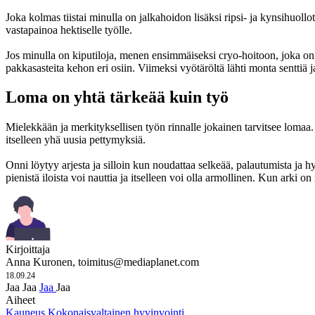
Joka kolmas tiistai minulla on jalkahoidon lisäksi ripsi- ja kynsihuol
vastapainoa hektiselle työlle.
Jos minulla on kiputiloja, menen ensimmäiseksi cryo-hoitoon, joka o
pakkasasteita kehon eri osiin. Viimeksi vyötäröltä lähti monta senttiä j
Loma on yhtä tärkeää kuin työ
Mielekkään ja merkityksellisen työn rinnalle jokainen tarvitsee lomaa.
itselleen yhä uusia pettymyksiä.
Onni löytyy arjesta ja silloin kun noudattaa selkeää, palautumista ja hy
pienistä iloista voi nauttia ja itselleen voi olla armollinen. Kun arki 
Kirjoittaja
Anna Kuronen,
toimitus@mediaplanet.com
18.09.24
Jaa
Jaa
Jaa
Jaa
Aiheet
Kauneus
Kokonaisvaltainen hyvinvointi