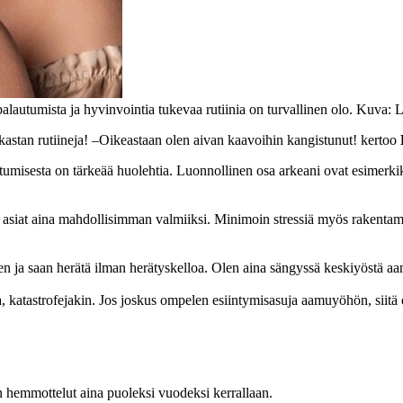
palautumista ja hyvinvointia tukevaa rutiinia on turvallinen olo. Kuva
kastan rutiineja! –Oikeastaan olen aivan kaavoihin kangistunut! kertoo
tumisesta on tärkeää huolehtia. Luonnollinen osa arkeani ovat esimerkiksi
en asiat aina mahdollisimman valmiiksi. Minimoin stressiä myös rakentamall
seen ja saan herätä ilman herätyskelloa. Olen aina sängyssä keskiyöstä 
a, katastrofejakin. Jos joskus ompelen esiintymisasuja aamuyöhön, siitä
an hemmottelut aina puoleksi vuodeksi kerrallaan.