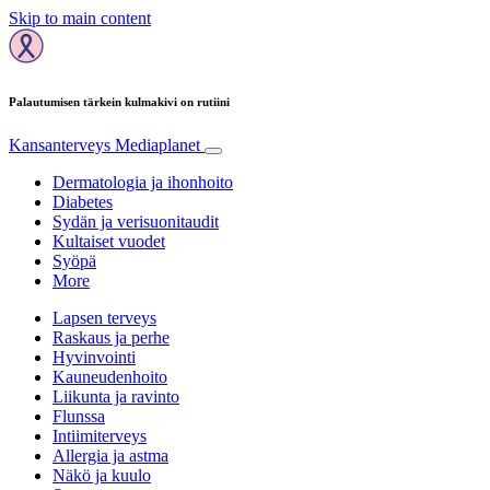
Skip to main content
Palautumisen tärkein kulmakivi on rutiini
Kansanterveys
Mediaplanet
Dermatologia ja ihonhoito
Diabetes
Sydän ja verisuonitaudit
Kultaiset vuodet
Syöpä
More
Lapsen terveys
Raskaus ja perhe
Hyvinvointi
Kauneudenhoito
Liikunta ja ravinto
Flunssa
Intiimiterveys
Allergia ja astma
Näkö ja kuulo