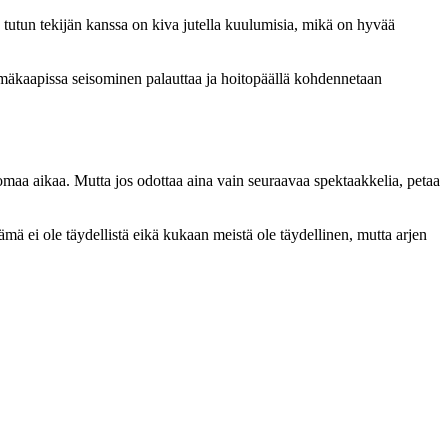
: tutun tekijän kanssa on kiva jutella kuulumisia, mikä on hyvää
mäkaapissa seisominen palauttaa ja hoitopäällä kohdennetaan
 omaa aikaa. Mutta jos odottaa aina vain seuraavaa spektaakkelia, petaa
lämä ei ole täydellistä eikä kukaan meistä ole täydellinen, mutta arjen