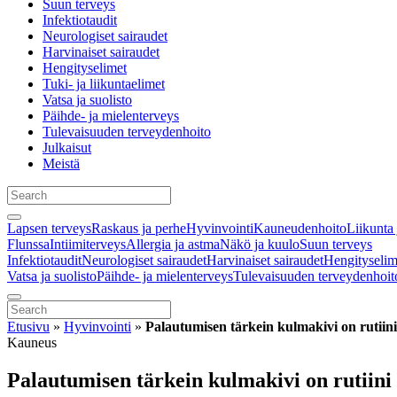
Suun terveys
Infektiotaudit
Neurologiset sairaudet
Harvinaiset sairaudet
Hengityselimet
Tuki- ja liikuntaelimet
Vatsa ja suolisto
Päihde- ja mielenterveys
Tulevaisuuden terveydenhoito
Julkaisut
Meistä
Lapsen terveys
Raskaus ja perhe
Hyvinvointi
Kauneudenhoito
Liikunta 
Flunssa
Intiimiterveys
Allergia ja astma
Näkö ja kuulo
Suun terveys
Infektiotaudit
Neurologiset sairaudet
Harvinaiset sairaudet
Hengityselim
Vatsa ja suolisto
Päihde- ja mielenterveys
Tulevaisuuden terveydenhoit
Etusivu
»
Hyvinvointi
»
Palautumisen tärkein kulmakivi on rutiini
Kauneus
Palautumisen tärkein kulmakivi on rutiini