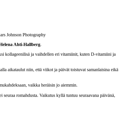
: Lars Johnson Photography
Helena Ahti-Hallberg
.
 kollageenilisä ja vaihdellen eri vitamiinit, kuten D-vitamiini ja
a aikataulut niin, että viikot ja päivät toistuvat samanlaisina eikä
aamukahdeksaan, vaikka heräisin jo aiemmin.
 ei seuraa romahdusta. Vaikutus kyllä tuntuu seuraavana päivänä,