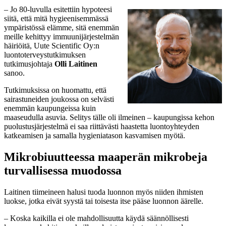
– Jo 80-luvulla esitettiin hypoteesi
siitä, että mitä hygieenisemmässä
ympäristössä elämme, sitä enemmän
meille kehittyy immuunijärjestelmän
häiriöitä, Uute Scientific Oy:n
luontoterveystutkimuksen
tutkimusjohtaja
Olli Laitinen
sanoo.
Tutkimuksissa on huomattu, että
sairastuneiden joukossa on selvästi
enemmän kaupungeissa kuin
maaseudulla asuvia. Selitys tälle oli ilmeinen – kaupungissa kehon
puolustusjärjestelmä ei saa riittävästi haastetta luontoyhteyden
katkeamisen ja samalla hygieniatason kasvamisen myötä.
Mikrobiuutteessa maaperän mikrobeja
turvallisessa muodossa
Laitinen tiimeineen halusi tuoda luonnon myös niiden ihmisten
luokse, jotka eivät syystä tai toisesta itse pääse luonnon äärelle.
– Koska kaikilla ei ole mahdollisuutta käydä säännöllisesti