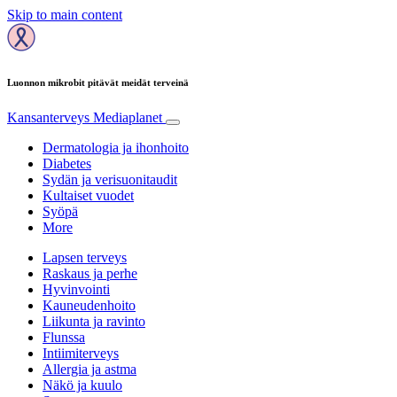
Skip to main content
Luonnon mikrobit pitävät meidät terveinä
Kansanterveys
Mediaplanet
Dermatologia ja ihonhoito
Diabetes
Sydän ja verisuonitaudit
Kultaiset vuodet
Syöpä
More
Lapsen terveys
Raskaus ja perhe
Hyvinvointi
Kauneudenhoito
Liikunta ja ravinto
Flunssa
Intiimiterveys
Allergia ja astma
Näkö ja kuulo