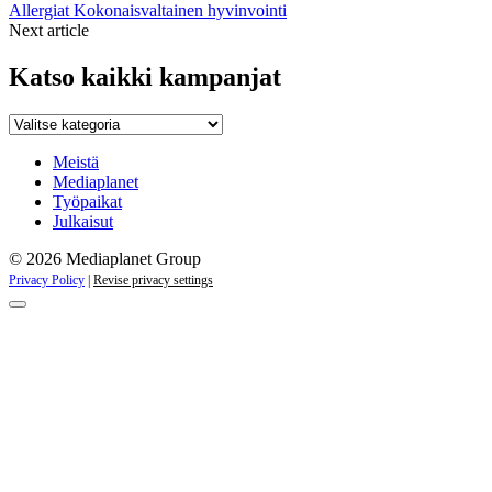
Allergiat
Kokonaisvaltainen hyvinvointi
Next article
Katso kaikki kampanjat
Katso
kaikki
kampanjat
Meistä
Mediaplanet
Työpaikat
Julkaisut
© 2026 Mediaplanet Group
Privacy Policy
|
Revise privacy settings