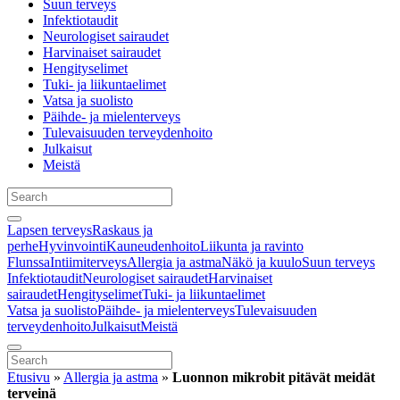
Suun terveys
Infektiotaudit
Neurologiset sairaudet
Harvinaiset sairaudet
Hengityselimet
Tuki- ja liikuntaelimet
Vatsa ja suolisto
Päihde- ja mielenterveys
Tulevaisuuden terveydenhoito
Julkaisut
Meistä
Lapsen terveys
Raskaus ja
perhe
Hyvinvointi
Kauneudenhoito
Liikunta ja ravinto
Flunssa
Intiimiterveys
Allergia ja astma
Näkö ja kuulo
Suun terveys
Infektiotaudit
Neurologiset sairaudet
Harvinaiset
sairaudet
Hengityselimet
Tuki- ja liikuntaelimet
Vatsa ja suolisto
Päihde- ja mielenterveys
Tulevaisuuden
terveydenhoito
Julkaisut
Meistä
Etusivu
»
Allergia ja astma
»
Luonnon mikrobit pitävät meidät
terveinä