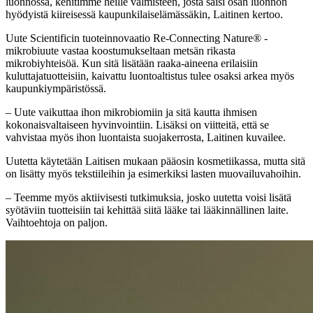
luonnossa, kehitimme heille valmisteen, josta saisi osan luonnon
hyödyistä kiireisessä kaupunkilaiselämässäkin, Laitinen kertoo.
Uute Scientificin tuoteinnovaatio Re-Connecting Nature® -
mikrobiuute vastaa koostumukseltaan metsän rikasta
mikrobiyhteisöä. Kun sitä lisätään raaka-aineena erilaisiin
kuluttajatuotteisiin, kaivattu luontoaltistus tulee osaksi arkea myös
kaupunkiympäristössä.
– Uute vaikuttaa ihon mikrobiomiin ja sitä kautta ihmisen
kokonaisvaltaiseen hyvinvointiin. Lisäksi on viitteitä, että se
vahvistaa myös ihon luontaista suojakerrosta, Laitinen kuvailee.
Uutetta käytetään Laitisen mukaan pääosin kosmetiikassa, mutta sitä
on lisätty myös tekstiileihin ja esimerkiksi lasten muovailuvahoihin.
– Teemme myös aktiivisesti tutkimuksia, josko uutetta voisi lisätä
syötäviin tuotteisiin tai kehittää siitä lääke tai lääkinnällinen laite.
Vaihtoehtoja on paljon.