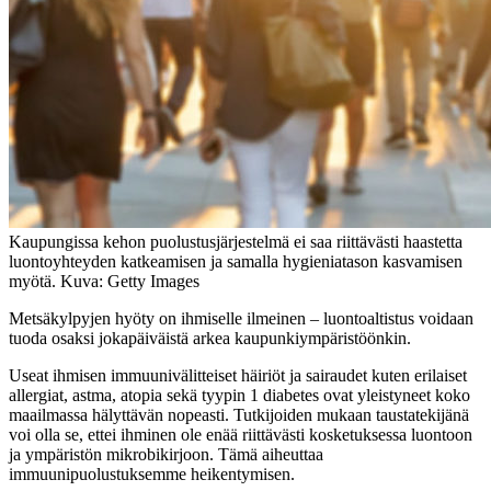
Kaupungissa kehon puolustusjärjestelmä ei saa riittävästi haastetta
luontoyhteyden katkeamisen ja samalla hygieniatason kasvamisen
myötä. Kuva: Getty Images
Metsäkylpyjen hyöty on ihmiselle ilmeinen – luontoaltistus voidaan
tuoda osaksi jokapäiväistä arkea kaupunkiympäristöönkin.
Useat ihmisen immuunivälitteiset häiriöt ja sairaudet kuten erilaiset
allergiat, astma, atopia sekä tyypin 1 diabetes ovat yleistyneet koko
maailmassa hälyttävän nopeasti. Tutkijoiden mukaan taustatekijänä
voi olla se, ettei ihminen ole enää riittävästi kosketuksessa luontoon
ja ympäristön mikrobikirjoon. Tämä aiheuttaa
immuunipuolustuksemme heikentymisen.