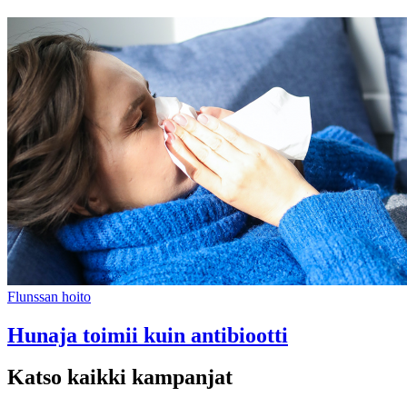
Flunssan hoito
Hunaja toimii kuin antibiootti
Katso kaikki kampanjat