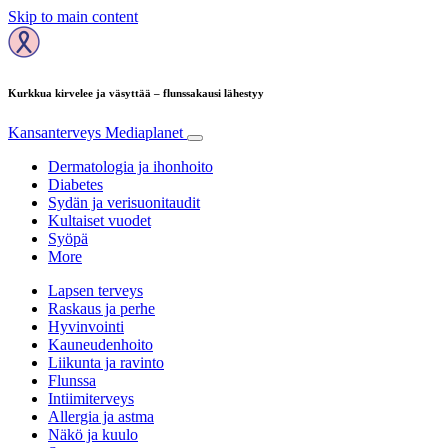
Skip to main content
Kurkkua kirvelee ja väsyttää – flunssakausi lähestyy
Kansanterveys
Mediaplanet
Dermatologia ja ihonhoito
Diabetes
Sydän ja verisuonitaudit
Kultaiset vuodet
Syöpä
More
Lapsen terveys
Raskaus ja perhe
Hyvinvointi
Kauneudenhoito
Liikunta ja ravinto
Flunssa
Intiimiterveys
Allergia ja astma
Näkö ja kuulo