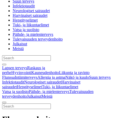
Suun terveys
Infektiotaudit
Neurologiset sairaudet
Harvinaiset sairaudet
Hengityselimet
Tuki- ja liikuntaelimet
Vatsa ja suolisto
Päihde- ja mielenterveys
Tulevaisuuden terveydenhoito
Julkaisut
Meistä
Lapsen terveys
Raskaus ja
perhe
Hyvinvointi
Kauneudenhoito
Liikunta ja ravinto
Flunssa
Intiimiterveys
Allergia ja astma
Näkö ja kuulo
Suun terveys
Infektiotaudit
Neurologiset sairaudet
Harvinaiset
sairaudet
Hengityselimet
Tuki- ja liikuntaelimet
Vatsa ja suolisto
Päihde- ja mielenterveys
Tulevaisuuden
terveydenhoito
Julkaisut
Meistä